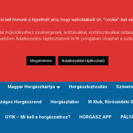
 kell hívnunk a figyelmét arra, hogy weboldalunk ún. "cookie"-kat vag
ldal működéséhez szükségesek, letiltásukkal, korlátozásukkal oldalu
vebben Adatkezelési tájékoztatónk IV/8. pontjában olvashat a sütikr
Megértettem
Adatkezelési tájékoztató
zeink
TERÜLETI JEGY TÍPUSOK ÉS ÁRAIK
Verseny
Magyar Horgászkártya
Horgászbiztosítás
Szövets
zágos Horgászrend
Horgásztábor
Ifi Klub, Körösvidéki 
GYIK – Mi kell a horgászathoz?
HORGÁSZ APP
PÁLY