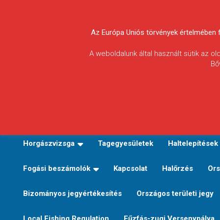
Skip
to
Körösvidéki Horgász
content
Az Európa Uniós törvények értelmében fel
Egyesületek
A weboldalunk által használt sütik az o
Bő
Szövetsége
E-TERÜLETI JEGY VÁLTÁS
Kezdőoldal
Horgászvi
Horgászvizsga
Tagegyesületek
Haltelepítések
Fogási beszámolók
Kapcsolat
Halőrzés
Ors
Bizományos jegyértékesítés
Országos területi jegy
Local Fishing Regulation
Fűzfás-zugi Versenypálya