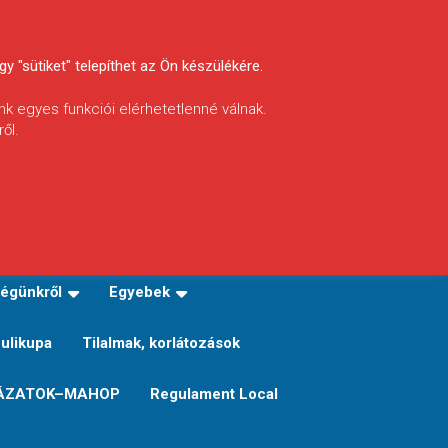
y "sütiket" telepíthet az Ön készülékére.
nk egyes funkciói elérhetetlenné válnak.
ől.
INFÓ
Helyi horgászrend
égünkről
Egyebek
Sulikupa
Tilalmak, korlátozások
ÁZATOK–MAHOP
Regulament Local