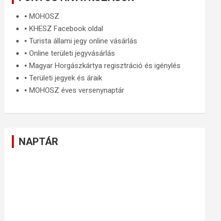
🞄
MOHOSZ
🞄
KHESZ Facebook oldal
🞄
Turista állami jegy online vásárlás
🞄
Online területi jegyvásárlás
🞄
Magyar Horgászkártya regisztráció és igénylés
🞄
Területi jegyek és áraik
🞄
MOHOSZ éves versenynaptár
NAPTÁR