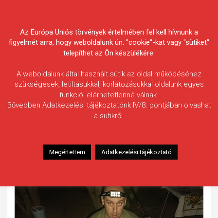
Skip
Körösvidéki Horgász
to
content
Az Európa Uniós törvények értelmében fel kell hívnunk a
Egyesületek Szövetsége
figyelmét arra, hogy weboldalunk ún. "cookie"-kat vagy "sütiket"
telepíthet az Ön készülékére.
A weboldalunk által használt sütik az oldal működéséhez
szükségesek, letiltásukkal, korlátozásukkal oldalunk egyes
funkciói elérhetetlenné válnak.
Timár Dávid
Bővebben Adatkezelési tájékoztatónk IV/8. pontjában olvashat
a sütikről.
Fogás ideje: 2025.05.01. / 21 óra 10 perc
Vízterület: Kettős-Körös, Mezőberény
Halfaj: Amur
Megértettem
Adatkezelési tájékoztató
Fogott hal adatai: 16,86 kg / 100 cm
Fogási körülmények: 3 szem fűzött gumikukorica csalira.