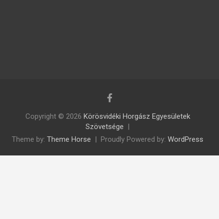
Copyright © 2026
Körösvidéki Horgász Egyesületek
Szövetsége
Theme by:
Theme Horse
Proudly Powered by:
WordPress