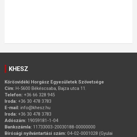
KHESZ
Körösvidéki Horgász Egyesületek Szövetsége
Cím:
H-5600 Békéscsaba, Bajza utca 11.
Telefon:
+36 66 328 945
Iroda:
+36 30 478 3783
E-mail:
info@khesz.hu
Iroda:
+36 30 478 3783
Adószám:
19059181-1-04
Bankszámla:
11733003-20030188-00000000
Bírósági nyilvántartási szám:
04-02-0001028 (Gyulai