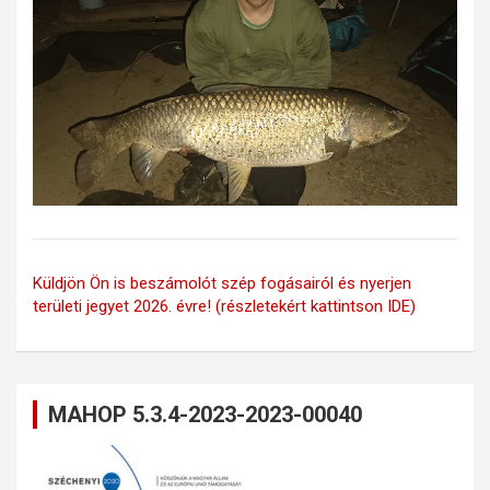
Küldjön Ön is beszámolót szép fogásairól és nyerjen
területi jegyet 2026. évre! (részletekért kattintson IDE)
MAHOP 5.3.4-2023-2023-00040