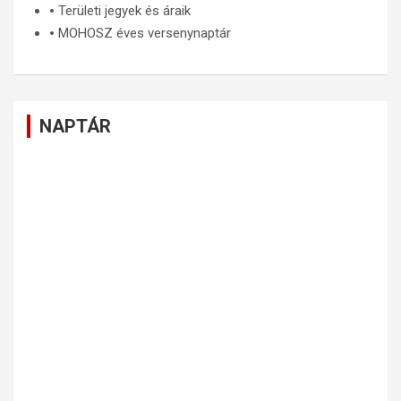
🞄
Területi jegyek és áraik
🞄
MOHOSZ éves versenynaptár
NAPTÁR