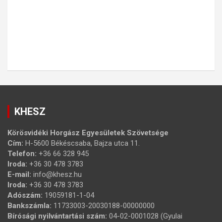
KHESZ
Körösvidéki Horgász Egyesületek Szövetsége
Cím:
H-5600 Békéscsaba, Bajza utca 11.
Telefon:
+36 66 328 945
Iroda:
+36 30 478 3783
E-mail:
info@khesz.hu
Iroda:
+36 30 478 3783
Adószám:
19059181-1-04
Bankszámla:
11733003-20030188-00000000
Bírósági nyilvántartási szám:
04-02-0001028 (Gyulai