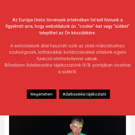
Skip
Körösvidéki Horgász
to
content
Az Európa Uniós törvények értelmében fel kell hívnunk a
Egyesületek Szövetsége
figyelmét arra, hogy weboldalunk ún. "cookie"-kat vagy "sütiket"
telepíthet az Ön készülékére.
A weboldalunk által használt sütik az oldal működéséhez
szükségesek, letiltásukkal, korlátozásukkal oldalunk egyes
funkciói elérhetetlenné válnak.
Tokai Roland
Bővebben Adatkezelési tájékoztatónk IV/8. pontjában olvashat
a sütikről.
Fogás ideje: 2021.07.25.
Vízterület: Kettős-Körös
Halfaj: Tőponty
Megértettem
Adatkezelési tájékoztató
Fogott hal adatai: 9,80 kg
Fogási körülmények: Nincs adat.