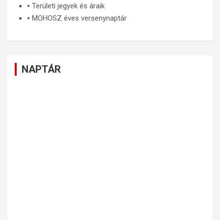
🞄
Területi jegyek és áraik
🞄
MOHOSZ éves versenynaptár
NAPTÁR