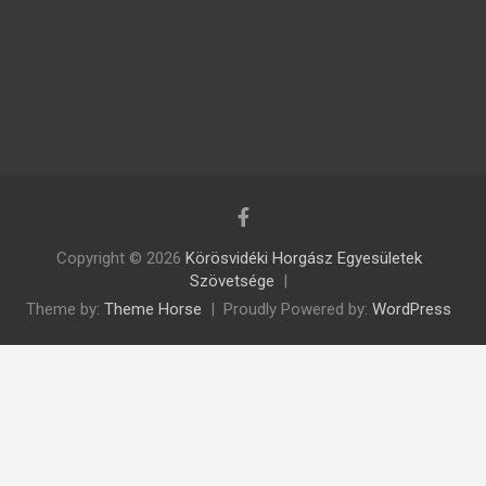
Copyright © 2026
Körösvidéki Horgász Egyesületek
Szövetsége
Theme by:
Theme Horse
Proudly Powered by:
WordPress