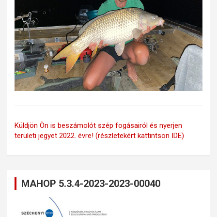
Küldjön Ön is beszámolót szép fogásairól és nyerjen
területi jegyet 2022. évre! (részletekért kattintson IDE)
MAHOP 5.3.4-2023-2023-00040