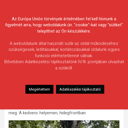
Skip
Körösvidéki Horgász
to
content
Az Európa Uniós törvények értelmében fel kell hívnunk a
Egyesületek Szövetsége
figyelmét arra, hogy weboldalunk ún. "cookie"-kat vagy "sütiket"
telepíthet az Ön készülékére.
A weboldalunk által használt sütik az oldal működéséhez
szükségesek, letiltásukkal, korlátozásukkal oldalunk egyes
funkciói elérhetetlenné válnak.
Tóth Attila
Bővebben Adatkezelési tájékoztatónk IV/8. pontjában olvashat
a sütikről.
Fogás ideje: 2025.10.02. / 20 óra 20 perc
Vízterület: Kákafoki-holtág, Maczó-zug
Halfaj: Harcsa
Megértettem
Adatkezelési tájékoztató
Fogott hal adatai: 30 kg / 155 cm
Fogási körülmények: Csali kárász, módszer stupek. Az idei
első őszi harcsázásomon az eddigi legnagyobb tisztelt
meg. A kedvenc helyemen, hidegfrontban.