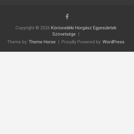
Copyright © 2026
Körösvidéki Horgász Egyesületek
Szövetsége
Theme by:
Theme Horse
Proudly Powered by:
WordPress