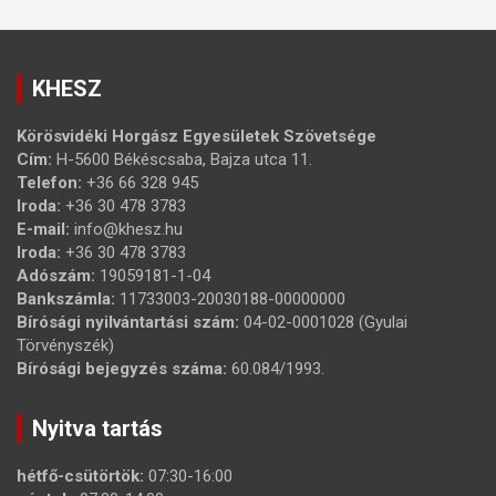
KHESZ
Körösvidéki Horgász Egyesületek Szövetsége
Cím:
H-5600 Békéscsaba, Bajza utca 11.
Telefon:
+36 66 328 945
Iroda:
+36 30 478 3783
E-mail:
info@khesz.hu
Iroda:
+36 30 478 3783
Adószám:
19059181-1-04
Bankszámla:
11733003-20030188-00000000
Bírósági nyilvántartási szám:
04-02-0001028 (Gyulai
Törvényszék)
Bírósági bejegyzés száma:
60.084/1993.
Nyitva tartás
hétfő-csütörtök:
07:30-16:00