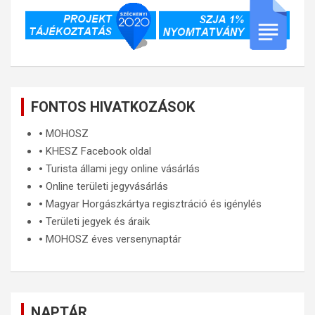
FONTOS HIVATKOZÁSOK
🞄
MOHOSZ
🞄
KHESZ Facebook oldal
🞄
Turista állami jegy online vásárlás
🞄
Online területi jegyvásárlás
🞄
Magyar Horgászkártya regisztráció és igénylés
🞄
Területi jegyek és áraik
🞄
MOHOSZ éves versenynaptár
NAPTÁR