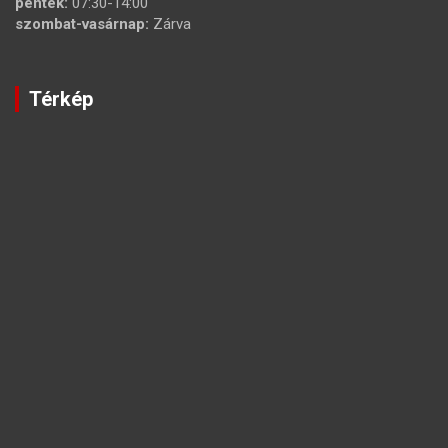
péntek:
07:30-14:00
szombat-vasárnap:
Zárva
Térkép