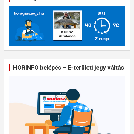
HORINFO belépés – E-területi jegy váltás