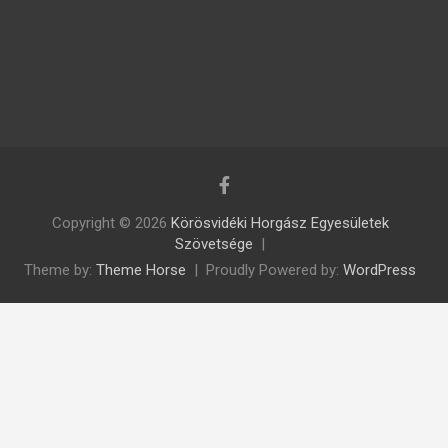
Copyright © 2026
Körösvidéki Horgász Egyesületek
Szövetsége
Theme by:
Theme Horse
Proudly Powered by:
WordPress