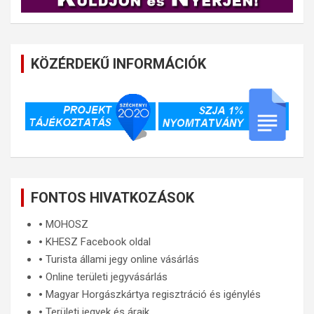
KÖZÉRDEKŰ INFORMÁCIÓK
FONTOS HIVATKOZÁSOK
🞄
MOHOSZ
🞄
KHESZ Facebook oldal
🞄
Turista állami jegy online vásárlás
🞄
Online területi jegyvásárlás
🞄
Magyar Horgászkártya regisztráció és igénylés
🞄
Területi jegyek és áraik