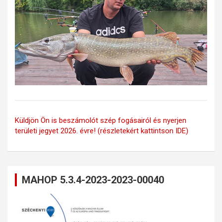
Küldjön Ön is beszámolót szép fogásairól és nyerjen
területi jegyet 2026. évre! (részletekért kattintson IDE)
MAHOP 5.3.4-2023-2023-00040