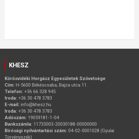
KHESZ
Körösvidéki Horgász Egyesületek Szövetsége
Cím:
H-5600 Békéscsaba, Bajza utca 11.
Telefon:
+36 66 328 945
Iroda:
+36 30 478 3783
E-mail:
info@khesz.hu
Iroda:
+36 30 478 3783
Adószám:
19059181-1-04
Bankszámla:
11733003-20030188-00000000
Bírósági nyilvántartási szám:
04-02-0001028 (Gyulai
Törvényszék)