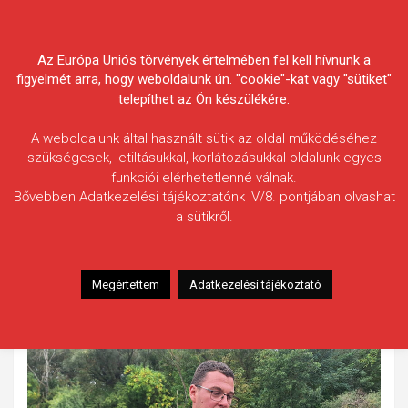
Skip
Körösvidéki Horgász
to
content
Az Európa Uniós törvények értelmében fel kell hívnunk a
Egyesületek Szövetsége
figyelmét arra, hogy weboldalunk ún. "cookie"-kat vagy "sütiket"
telepíthet az Ön készülékére.
A weboldalunk által használt sütik az oldal működéséhez
szükségesek, letiltásukkal, korlátozásukkal oldalunk egyes
funkciói elérhetetlenné válnak.
Tóth Márk
Bővebben Adatkezelési tájékoztatónk IV/8. pontjában olvashat
a sütikről.
Fogás ideje: 2025.09.26.
Vízterület: Kákafoki-holtág
Halfaj: Csuka
Megértettem
Adatkezelési tájékoztató
Fogott hal adatai: 6,5 kg
Fogási körülmények: Nincs adat.