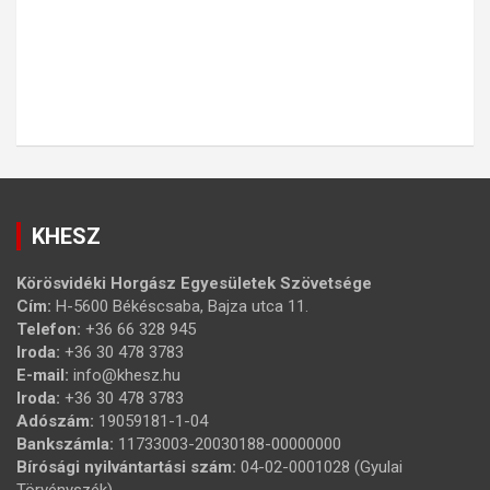
KHESZ
Körösvidéki Horgász Egyesületek Szövetsége
Cím:
H-5600 Békéscsaba, Bajza utca 11.
Telefon:
+36 66 328 945
Iroda:
+36 30 478 3783
E-mail:
info@khesz.hu
Iroda:
+36 30 478 3783
Adószám:
19059181-1-04
Bankszámla:
11733003-20030188-00000000
Bírósági nyilvántartási szám:
04-02-0001028 (Gyulai
Törvényszék)