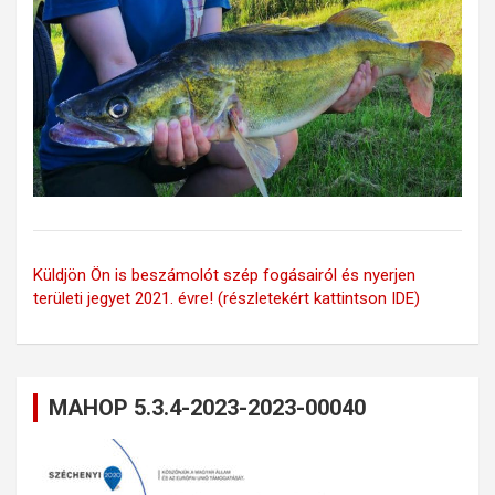
Küldjön Ön is beszámolót szép fogásairól és nyerjen
területi jegyet 2021. évre! (részletekért kattintson IDE)
MAHOP 5.3.4-2023-2023-00040