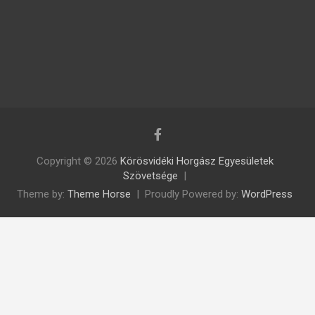
Copyright © 2026
Körösvidéki Horgász Egyesületek
Szövetsége
Theme by:
Theme Horse
Proudly Powered by:
WordPress