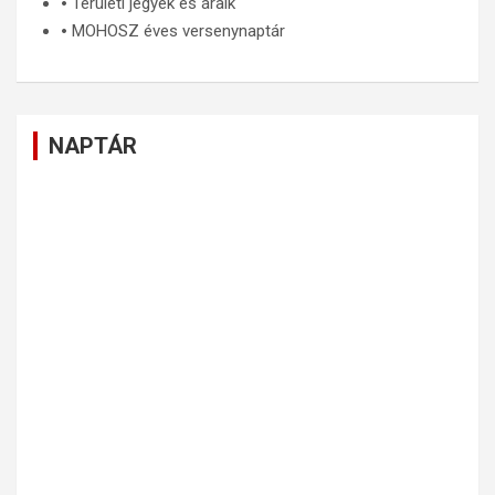
🞄
Területi jegyek és áraik
🞄
MOHOSZ éves versenynaptár
NAPTÁR