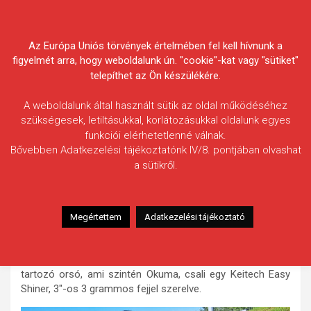
Skip
Körösvidéki Horgász
to
content
Az Európa Uniós törvények értelmében fel kell hívnunk a
Egyesületek Szövetsége
figyelmét arra, hogy weboldalunk ún. "cookie"-kat vagy "sütiket"
telepíthet az Ön készülékére.
A weboldalunk által használt sütik az oldal működéséhez
szükségesek, letiltásukkal, korlátozásukkal oldalunk egyes
funkciói elérhetetlenné válnak.
Tóth Szilvia
Bővebben Adatkezelési tájékoztatónk IV/8. pontjában olvashat
a sütikről.
Fogás ideje: 2020.06.28. / délután
Vízterület: Hortobágy-Berettyó
Halfaj: Süllő
Megértettem
Adatkezelési tájékoztató
Fogott hal adatai: 5 kg / 78 cm
Fogási körülmények: Pergető horgászmódszerrel.
Felszerelés: egy ultra light Okuma Pink Pearl és a hozzá
tartozó orsó, ami szintén Okuma, csali egy Keitech Easy
Shiner, 3″-os 3 grammos fejjel szerelve.