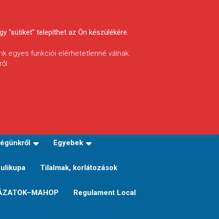
y "sütiket" telepíthet az Ön készülékére.
nk egyes funkciói elérhetetlenné válnak.
ől.
INFÓ
Helyi horgászrend
égünkről
Egyebek
Sulikupa
Tilalmak, korlátozások
ÁZATOK–MAHOP
Regulament Local