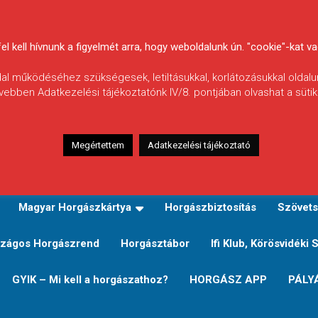
 kell hívnunk a figyelmét arra, hogy weboldalunk ún. "cookie"-kat vag
ldal működéséhez szükségesek, letiltásukkal, korlátozásukkal oldalu
vebben Adatkezelési tájékoztatónk IV/8. pontjában olvashat a sütikr
Megértettem
Adatkezelési tájékoztató
zeink
TERÜLETI JEGY TÍPUSOK ÉS ÁRAIK
Verseny
Magyar Horgászkártya
Horgászbiztosítás
Szövets
zágos Horgászrend
Horgásztábor
Ifi Klub, Körösvidéki 
GYIK – Mi kell a horgászathoz?
HORGÁSZ APP
PÁLY