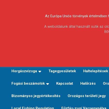
Skip
to
Körösvidéki Horgász
content
Az Európa Uniós törvények értelmében fel
Egyesületek
A weboldalunk által használt sütik az o
Bő
Szövetsége
E-TERÜLETI JEGY VÁLTÁS
Kezdőoldal
Horgászvi
Horgászvizsga
Tagegyesületek
Haltelepítések
Fogási beszámolók
Kapcsolat
Halőrzés
Ors
Bizományos jegyértékesítés
Országos területi jegy
Local Fishing Regulation
Fűzfás-zugi Versenypálya