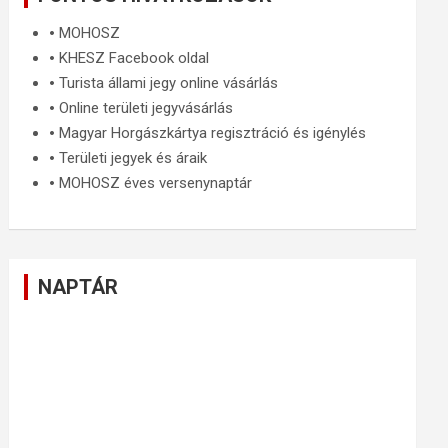
🞄
MOHOSZ
🞄
KHESZ Facebook oldal
🞄
Turista állami jegy online vásárlás
🞄
Online területi jegyvásárlás
🞄
Magyar Horgászkártya regisztráció és igénylés
🞄
Területi jegyek és áraik
🞄
MOHOSZ éves versenynaptár
NAPTÁR