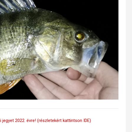
 jegyet 2022. évre! (részletekért kattintson IDE)