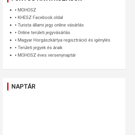
🞄
MOHOSZ
🞄
KHESZ Facebook oldal
🞄
Turista állami jegy online vásárlás
🞄
Online területi jegyvásárlás
🞄
Magyar Horgászkártya regisztráció és igénylés
🞄
Területi jegyek és áraik
🞄
MOHOSZ éves versenynaptár
NAPTÁR