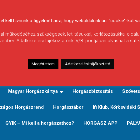
 kell hívnunk a figyelmét arra, hogy weboldalunk ún. "cookie"-kat vag
ldal működéséhez szükségesek, letiltásukkal, korlátozásukkal oldalu
vebben Adatkezelési tájékoztatónk IV/8. pontjában olvashat a sütikr
Megértettem
Adatkezelési tájékoztató
zeink
TERÜLETI JEGY TÍPUSOK ÉS ÁRAIK
Verseny
Magyar Horgászkártya
Horgászbiztosítás
Szövets
zágos Horgászrend
Horgásztábor
Ifi Klub, Körösvidéki 
GYIK – Mi kell a horgászathoz?
HORGÁSZ APP
PÁLY