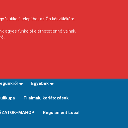
y "sütiket" telepíthet az Ön készülékére.
nk egyes funkciói elérhetetlenné válnak.
ől.
INFÓ
Helyi horgászrend
égünkről
Egyebek
Sulikupa
Tilalmak, korlátozások
ÁZATOK–MAHOP
Regulament Local