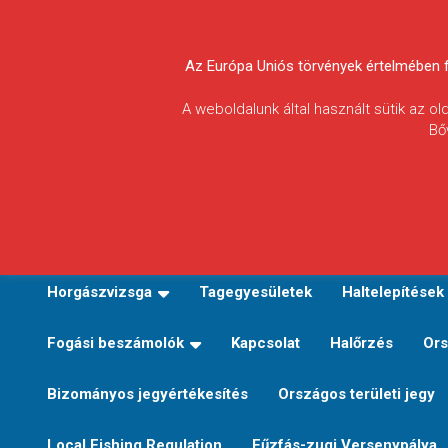
Skip
to
Körösvidéki Horgász
content
Az Európa Uniós törvények értelmében fel
Egyesületek
A weboldalunk által használt sütik az o
Bő
Szövetsége
E-TERÜLETI JEGY VÁLTÁS
Kezdőoldal
Horgászvi
Horgászvizsga
Tagegyesületek
Haltelepítések
Fogási beszámolók
Kapcsolat
Halőrzés
Ors
Bizományos jegyértékesítés
Országos területi jegy
Local Fishing Regulation
Fűzfás-zugi Versenypálya