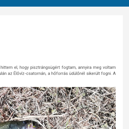
hittem el, hogy pisztrángsügért fogtam, annyira meg voltam
lán az Élővíz-csatornán, a hőforrás üdülőnél sikerült fogni. A