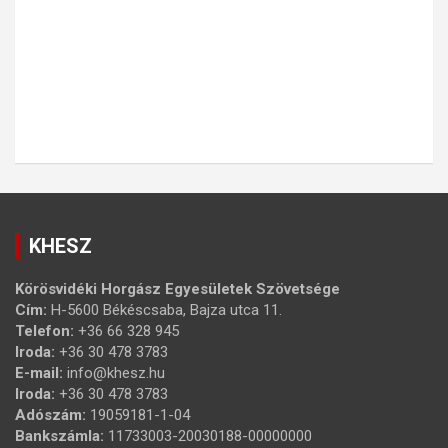
KHESZ
Körösvidéki Horgász Egyesületek Szövetsége
Cím:
H-5600 Békéscsaba, Bajza utca 11.
Telefon:
+36 66 328 945
Iroda:
+36 30 478 3783
E-mail:
info@khesz.hu
Iroda:
+36 30 478 3783
Adószám:
19059181-1-04
Bankszámla:
11733003-20030188-00000000