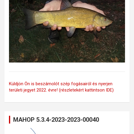
Küldjön Ön is beszámolót szép fogásairól és nyerjen
területi jegyet 2022. évre! (részletekért kattintson IDE)
MAHOP 5.3.4-2023-2023-00040