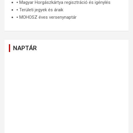
🞄
Magyar Horgászkártya regisztráció és igénylés
🞄
Területi jegyek és áraik
🞄
MOHOSZ éves versenynaptár
NAPTÁR