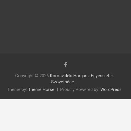
Copyright © 2026
Körösvidéki Horgász Egyesületek
Szövetsége
Theme by:
Theme Horse
Proudly Powered by:
WordPress