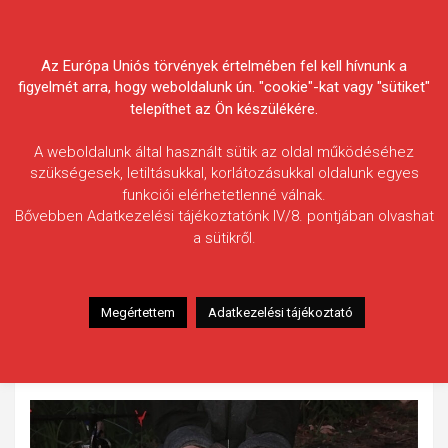
Skip
Körösvidéki Horgász
to
content
Az Európa Uniós törvények értelmében fel kell hívnunk a
Egyesületek Szövetsége
figyelmét arra, hogy weboldalunk ún. "cookie"-kat vagy "sütiket"
telepíthet az Ön készülékére.
A weboldalunk által használt sütik az oldal működéséhez
szükségesek, letiltásukkal, korlátozásukkal oldalunk egyes
funkciói elérhetetlenné válnak.
Uhrin Mihály
Bővebben Adatkezelési tájékoztatónk IV/8. pontjában olvashat
a sütikről.
Fogás ideje: 2021.08.25. / 19 óra 30 perc
Vízterület: Élővíz-csatorna
Halfaj: Compó
Megértettem
Adatkezelési tájékoztató
Fogott hal adatai: 0,8 kg / 34 cm
Fogási körülmények: Pontyozás közben érkezett. Fűszeres
pop up csalira kapott.