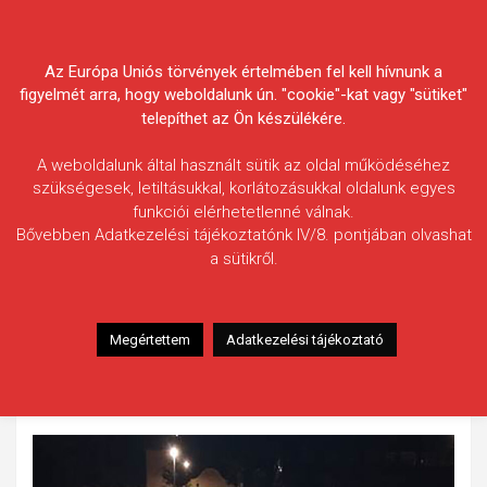
Skip
Körösvidéki Horgász
to
content
Az Európa Uniós törvények értelmében fel kell hívnunk a
Egyesületek Szövetsége
figyelmét arra, hogy weboldalunk ún. "cookie"-kat vagy "sütiket"
telepíthet az Ön készülékére.
A weboldalunk által használt sütik az oldal működéséhez
szükségesek, letiltásukkal, korlátozásukkal oldalunk egyes
funkciói elérhetetlenné válnak.
Uhrin Mihály
Bővebben Adatkezelési tájékoztatónk IV/8. pontjában olvashat
a sütikről.
Fogás ideje: 2020.08.22. / 21 óra
Vízterület: Élővíz-csatorna
Halfaj: Balin
Megértettem
Adatkezelési tájékoztató
Fogott hal adatai: 2,70 kg / 58 cm
Fogási körülmények: Csukázás közben, fenéken, kárászra
jött.