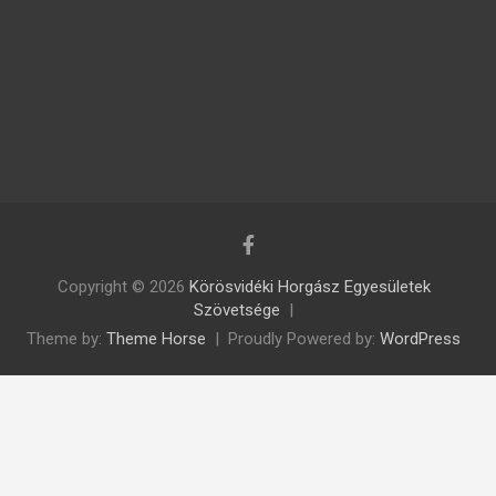
Copyright © 2026
Körösvidéki Horgász Egyesületek
Szövetsége
Theme by:
Theme Horse
Proudly Powered by:
WordPress