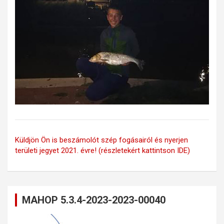
Küldjön Ön is beszámolót szép fogásairól és nyerjen
területi jegyet 2021. évre! (részletekért kattintson IDE)
MAHOP 5.3.4-2023-2023-00040