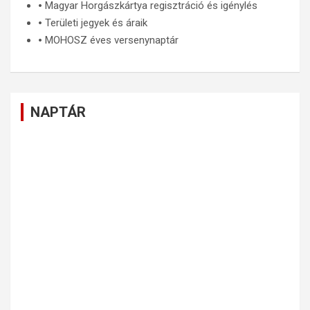
🞄
Magyar Horgászkártya regisztráció és igénylés
🞄
Területi jegyek és áraik
🞄
MOHOSZ éves versenynaptár
NAPTÁR