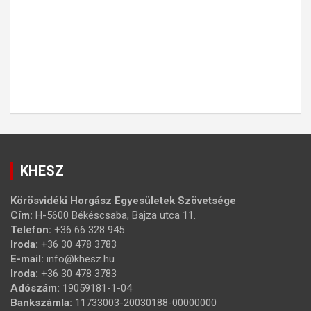
KHESZ
Körösvidéki Horgász Egyesületek Szövetsége
Cím:
H-5600 Békéscsaba, Bajza utca 11.
Telefon:
+36 66 328 945
Iroda:
+36 30 478 3783
E-mail:
info@khesz.hu
Iroda:
+36 30 478 3783
Adószám:
19059181-1-04
Bankszámla:
11733003-20030188-00000000