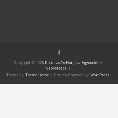
Copyright © 2026
Körösvidéki Horgász Egyesületek
Szövetsége
Theme by:
Theme Horse
Proudly Powered by:
WordPress