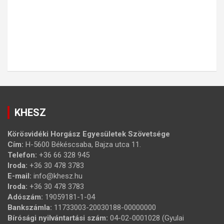
KHESZ
Körösvidéki Horgász Egyesületek Szövetsége
Cím:
H-5600 Békéscsaba, Bajza utca 11.
Telefon:
+36 66 328 945
Iroda:
+36 30 478 3783
E-mail:
info@khesz.hu
Iroda:
+36 30 478 3783
Adószám:
19059181-1-04
Bankszámla:
11733003-20030188-00000000
Bírósági nyilvántartási szám:
04-02-0001028 (Gyulai