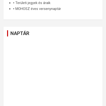
🞄
Területi jegyek és áraik
🞄
MOHOSZ éves versenynaptár
NAPTÁR