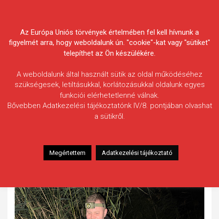
Skip
Körösvidéki Horgász
to
content
Az Európa Uniós törvények értelmében fel kell hívnunk a
Egyesületek Szövetsége
figyelmét arra, hogy weboldalunk ún. "cookie"-kat vagy "sütiket"
telepíthet az Ön készülékére.
A weboldalunk által használt sütik az oldal működéséhez
szükségesek, letiltásukkal, korlátozásukkal oldalunk egyes
funkciói elérhetetlenné válnak.
Vizi Gergő
Bővebben Adatkezelési tájékoztatónk IV/8. pontjában olvashat
a sütikről.
Fogás ideje: 2025.09.11.
Vízterület: Kákafoki-holtág
Halfaj: Ponty
Megértettem
Adatkezelési tájékoztató
Fogott hal adatai: 15 kg
Fogási körülmények: Csali, bojli.