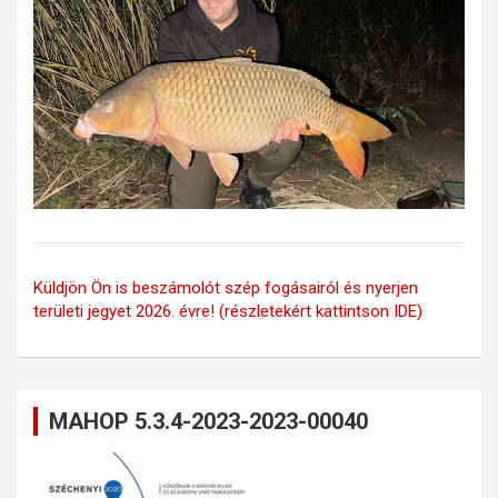
Küldjön Ön is beszámolót szép fogásairól és nyerjen
területi jegyet 2026. évre! (részletekért kattintson IDE)
MAHOP 5.3.4-2023-2023-00040