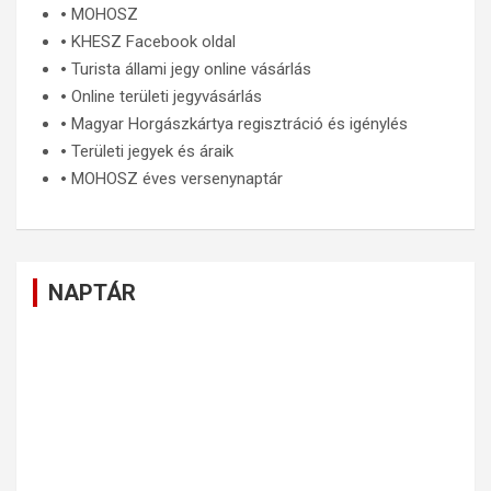
🞄
MOHOSZ
🞄
KHESZ Facebook oldal
🞄
Turista állami jegy online vásárlás
🞄
Online területi jegyvásárlás
🞄
Magyar Horgászkártya regisztráció és igénylés
🞄
Területi jegyek és áraik
🞄
MOHOSZ éves versenynaptár
NAPTÁR