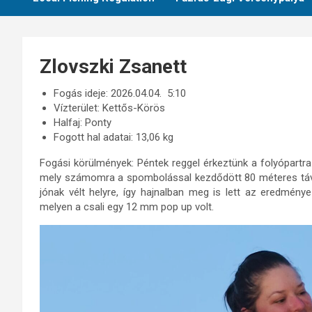
Zlovszki Zsanett
Fogás ideje: 2026.04.04. 5:10
Vízterület: Kettős-Körös
Halfaj: Ponty
Fogott hal adatai: 13,06 kg
Fogási körülmények: Péntek reggel érkeztünk a folyópartr
mely számomra a spombolással kezdődött 80 méteres távo
jónak vélt helyre, így hajnalban meg is lett az eredmény
melyen a csali egy 12 mm pop up volt.