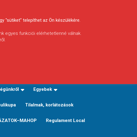
y "sütiket" telepíthet az Ön készülékére.
nk egyes funkciói elérhetetlenné válnak.
ől.
INFÓ
Helyi horgászrend
égünkről
Egyebek
Sulikupa
Tilalmak, korlátozások
ÁZATOK–MAHOP
Regulament Local