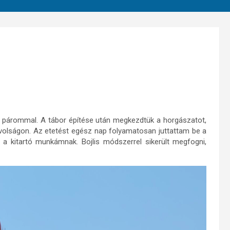
a párommal. A tábor építése után megkezdtük a horgászatot,
lságon. Az etetést egész nap folyamatosan juttattam be a
e a kitartó munkámnak. Bojlis módszerrel sikerült megfogni,