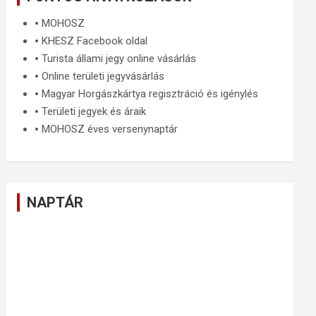
🞄
MOHOSZ
🞄
KHESZ Facebook oldal
🞄
Turista állami jegy online vásárlás
🞄
Online területi jegyvásárlás
🞄
Magyar Horgászkártya regisztráció és igénylés
🞄
Területi jegyek és áraik
🞄
MOHOSZ éves versenynaptár
NAPTÁR