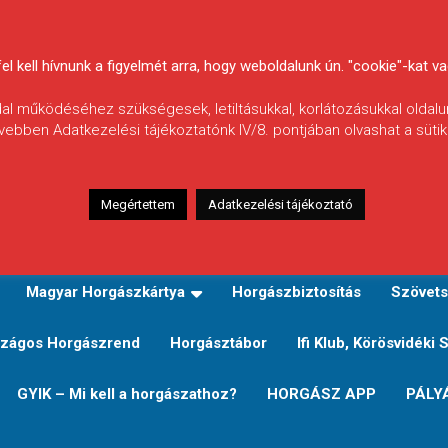
 kell hívnunk a figyelmét arra, hogy weboldalunk ún. "cookie"-kat vag
ldal működéséhez szükségesek, letiltásukkal, korlátozásukkal oldalu
vebben Adatkezelési tájékoztatónk IV/8. pontjában olvashat a sütikr
Megértettem
Adatkezelési tájékoztató
zeink
TERÜLETI JEGY TÍPUSOK ÉS ÁRAIK
Verseny
Magyar Horgászkártya
Horgászbiztosítás
Szövets
zágos Horgászrend
Horgásztábor
Ifi Klub, Körösvidéki 
GYIK – Mi kell a horgászathoz?
HORGÁSZ APP
PÁLY