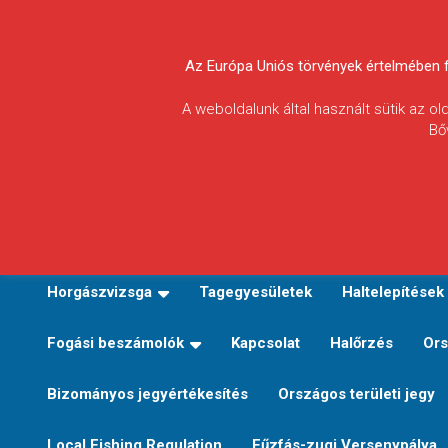
Skip
to
Körösvidéki Horgász
content
Az Európa Uniós törvények értelmében fel
Egyesületek
A weboldalunk által használt sütik az o
Bő
Szövetsége
E-TERÜLETI JEGY VÁLTÁS
Kezdőoldal
Horgászvi
Horgászvizsga
Tagegyesületek
Haltelepítések
Fogási beszámolók
Kapcsolat
Halőrzés
Ors
Bizományos jegyértékesítés
Országos területi jegy
Local Fishing Regulation
Fűzfás-zugi Versenypálya