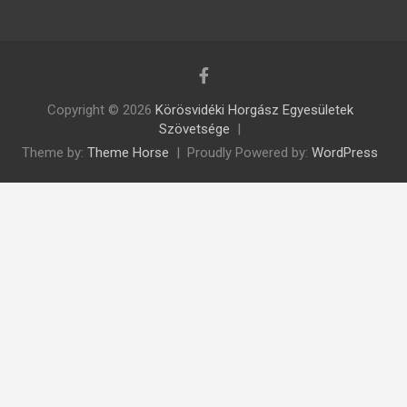
Copyright © 2026
Körösvidéki Horgász Egyesületek
Szövetsége
Theme by:
Theme Horse
Proudly Powered by:
WordPress