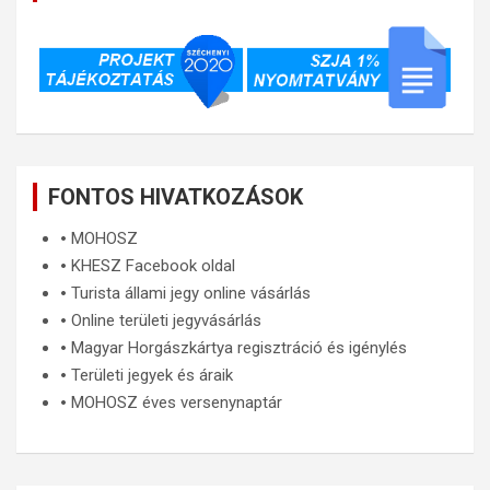
FONTOS HIVATKOZÁSOK
🞄
MOHOSZ
🞄
KHESZ Facebook oldal
🞄
Turista állami jegy online vásárlás
🞄
Online területi jegyvásárlás
🞄
Magyar Horgászkártya regisztráció és igénylés
🞄
Területi jegyek és áraik
🞄
MOHOSZ éves versenynaptár