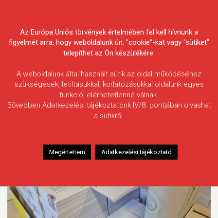
Skip
Körösvidéki Horgász
to
content
Az Európa Uniós törvények értelmében fel kell hívnunk a
Egyesületek Szövetsége
figyelmét arra, hogy weboldalunk ún. "cookie"-kat vagy "sütiket"
telepíthet az Ön készülékére.
A weboldalunk által használt sütik az oldal működéséhez
szükségesek, letiltásukkal, korlátozásukkal oldalunk egyes
funkciói elérhetetlenné válnak.
Címke:
állami horgászjegy
Bővebben Adatkezelési tájékoztatónk IV/8. pontjában olvashat
a sütikről.
Megértettem
Adatkezelési tájékoztató