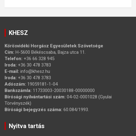
KHESZ
Körösvidéki Horgász Egyesületek Szövetsége
Cím:
H-5600 Békéscsaba, Bajza utca 11.
Telefon:
+36 66 328 945
Iroda:
+36 30 478 3783
E-mail:
info@khesz.hu
Iroda:
+36 30 478 3783
Adószám:
19059181-1-04
Bankszámla:
11733003-20030188-00000000
Bírósági nyilvántartási szám:
04-02-0001028 (Gyulai
Törvényszék)
Bírósági bejegyzés száma:
60.084/1993.
Nyitva tartás