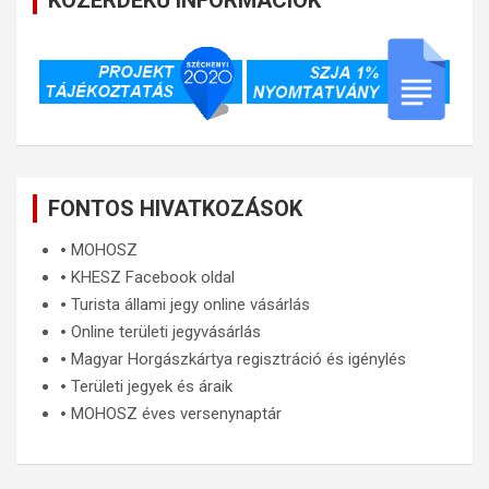
FONTOS HIVATKOZÁSOK
🞄
MOHOSZ
🞄
KHESZ Facebook oldal
🞄
Turista állami jegy online vásárlás
🞄
Online területi jegyvásárlás
🞄
Magyar Horgászkártya regisztráció és igénylés
🞄
Területi jegyek és áraik
🞄
MOHOSZ éves versenynaptár