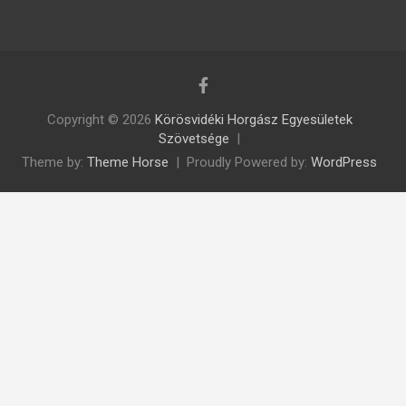
Copyright © 2026
Körösvidéki Horgász Egyesületek
Szövetsége
Theme by:
Theme Horse
Proudly Powered by:
WordPress