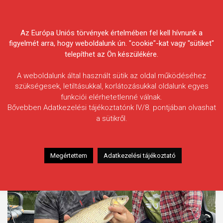
Skip
Körösvidéki Horgász
to
content
Az Európa Uniós törvények értelmében fel kell hívnunk a
Egyesületek Szövetsége
figyelmét arra, hogy weboldalunk ún. "cookie"-kat vagy "sütiket"
telepíthet az Ön készülékére.
A weboldalunk által használt sütik az oldal működéséhez
szükségesek, letiltásukkal, korlátozásukkal oldalunk egyes
funkciói elérhetetlenné válnak.
Címke:
Békés Megyei Csónakos
Bővebben Adatkezelési tájékoztatónk IV/8. pontjában olvashat
Pergetőverseny
a sütikről.
Megértettem
Adatkezelési tájékoztató