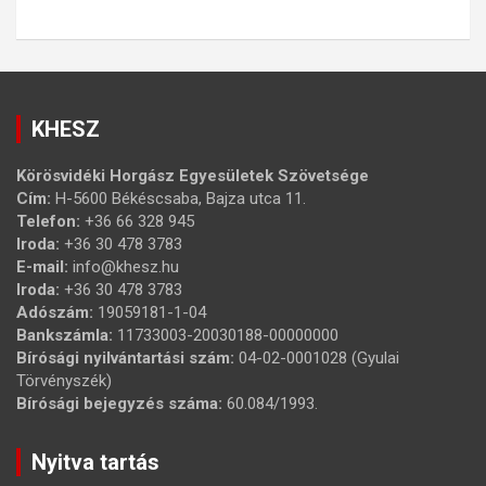
KHESZ
Körösvidéki Horgász Egyesületek Szövetsége
Cím:
H-5600 Békéscsaba, Bajza utca 11.
Telefon:
+36 66 328 945
Iroda:
+36 30 478 3783
E-mail:
info@khesz.hu
Iroda:
+36 30 478 3783
Adószám:
19059181-1-04
Bankszámla:
11733003-20030188-00000000
Bírósági nyilvántartási szám:
04-02-0001028 (Gyulai
Törvényszék)
Bírósági bejegyzés száma:
60.084/1993.
Nyitva tartás