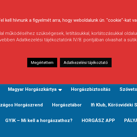
 kell hívnunk a figyelmét arra, hogy weboldalunk ún. "cookie"-kat vag
ldal működéséhez szükségesek, letiltásukkal, korlátozásukkal oldalu
vebben Adatkezelési tájékoztatónk IV/8. pontjában olvashat a sütikr
Megértettem
Adatkezelési tájékoztató
zeink
TERÜLETI JEGY TÍPUSOK ÉS ÁRAIK
Verseny
Magyar Horgászkártya
Horgászbiztosítás
Szövets
zágos Horgászrend
Horgásztábor
Ifi Klub, Körösvidéki 
GYIK – Mi kell a horgászathoz?
HORGÁSZ APP
PÁLY