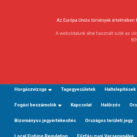
Skip
to
Körösvidéki Horgász
content
Az Európa Uniós törvények értelmében fel
Egyesületek
A weboldalunk által használt sütik az o
Bő
Szövetsége
E-TERÜLETI JEGY VÁLTÁS
Kezdőoldal
Horgászvi
Horgászvizsga
Tagegyesületek
Haltelepítések
Fogási beszámolók
Kapcsolat
Halőrzés
Ors
Bizományos jegyértékesítés
Országos területi jegy
Local Fishing Regulation
Fűzfás-zugi Versenypálya