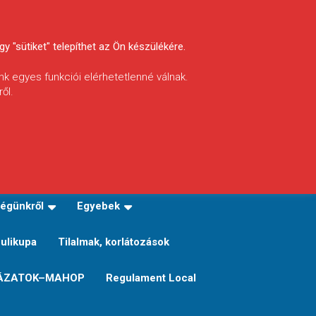
y "sütiket" telepíthet az Ön készülékére.
nk egyes funkciói elérhetetlenné válnak.
ől.
INFÓ
Helyi horgászrend
égünkről
Egyebek
Sulikupa
Tilalmak, korlátozások
ÁZATOK–MAHOP
Regulament Local