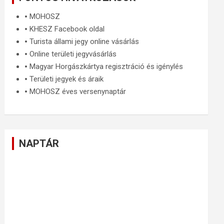
🞄
MOHOSZ
🞄
KHESZ Facebook oldal
🞄
Turista állami jegy online vásárlás
🞄
Online területi jegyvásárlás
🞄
Magyar Horgászkártya regisztráció és igénylés
🞄
Területi jegyek és áraik
🞄
MOHOSZ éves versenynaptár
NAPTÁR