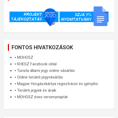
FONTOS HIVATKOZÁSOK
🞄
MOHOSZ
🞄
KHESZ Facebook oldal
🞄
Turista állami jegy online vásárlás
🞄
Online területi jegyvásárlás
🞄
Magyar Horgászkártya regisztráció és igénylés
🞄
Területi jegyek és áraik
🞄
MOHOSZ éves versenynaptár