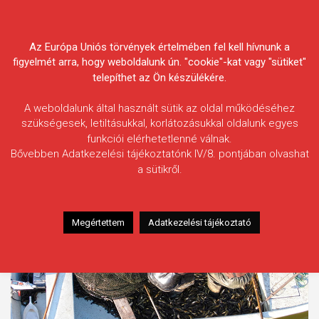
Skip
Körösvidéki Horgász
to
content
Az Európa Uniós törvények értelmében fel kell hívnunk a
Egyesületek Szövetsége
figyelmét arra, hogy weboldalunk ún. "cookie"-kat vagy "sütiket"
telepíthet az Ön készülékére.
A weboldalunk által használt sütik az oldal működéséhez
szükségesek, letiltásukkal, korlátozásukkal oldalunk egyes
funkciói elérhetetlenné válnak.
Címke:
Peresi-holtág
Bővebben Adatkezelési tájékoztatónk IV/8. pontjában olvashat
a sütikről.
Megértettem
Adatkezelési tájékoztató