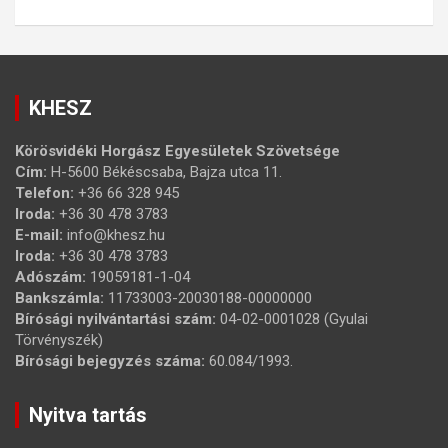
KHESZ
Körösvidéki Horgász Egyesületek Szövetsége
Cím:
H-5600 Békéscsaba, Bajza utca 11.
Telefon:
+36 66 328 945
Iroda:
+36 30 478 3783
E-mail:
info@khesz.hu
Iroda:
+36 30 478 3783
Adószám:
19059181-1-04
Bankszámla:
11733003-20030188-00000000
Bírósági nyilvántartási szám:
04-02-0001028 (Gyulai
Törvényszék)
Bírósági bejegyzés száma:
60.084/1993.
Nyitva tartás