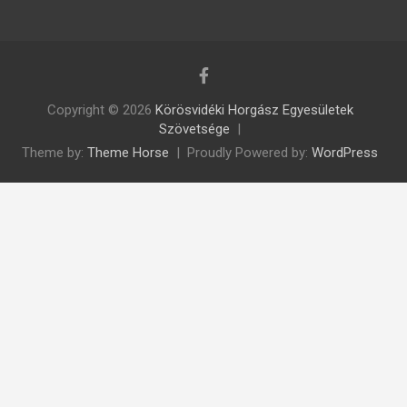
Copyright © 2026
Körösvidéki Horgász Egyesületek
Szövetsége
Theme by:
Theme Horse
Proudly Powered by:
WordPress