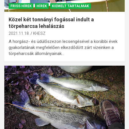
FRISS HÍREK
HÍREK
KIEMELT TARTALMAK
Közel két tonnányi fogással indult a
törpeharcsa lehalászás
2021.11.18.
KHESZ
A horgász- és üdülőszezon lecsengésével a korábbi évek
gyakorlatának megfelelően elkezdődött zárt vizeinken a
törpeharcsák állományainak…