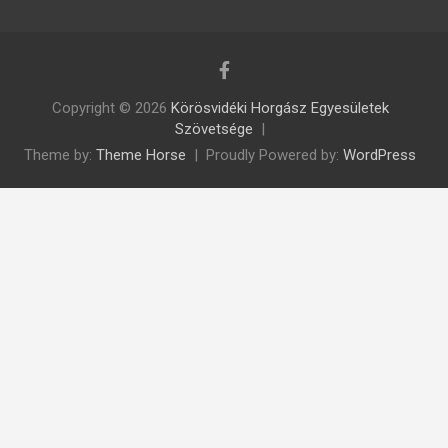
Copyright © 2026
Körösvidéki Horgász Egyesületek
Szövetsége
Theme by:
Theme Horse
Proudly Powered by:
WordPress