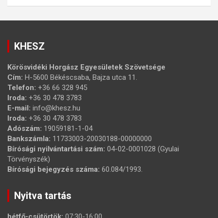
KHESZ
Körösvidéki Horgász Egyesületek Szövetsége
Cím:
H-5600 Békéscsaba, Bajza utca 11.
Telefon:
+36 66 328 945
Iroda:
+36 30 478 3783
E-mail:
info@khesz.hu
Iroda:
+36 30 478 3783
Adószám:
19059181-1-04
Bankszámla:
11733003-20030188-00000000
Bírósági nyilvántartási szám:
04-02-0001028 (Gyulai
Törvényszék)
Bírósági bejegyzés száma:
60.084/1993.
Nyitva tartás
hétfő-csütörtök:
07:30-16:00