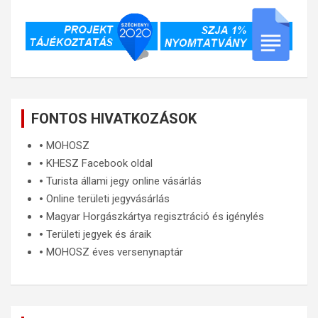
FONTOS HIVATKOZÁSOK
🞄
MOHOSZ
🞄
KHESZ Facebook oldal
🞄
Turista állami jegy online vásárlás
🞄
Online területi jegyvásárlás
🞄
Magyar Horgászkártya regisztráció és igénylés
🞄
Területi jegyek és áraik
🞄
MOHOSZ éves versenynaptár