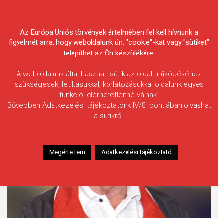
Skip
Körösvidéki Horgász
to
content
Az Európa Uniós törvények értelmében fel kell hívnunk a
Egyesületek Szövetsége
figyelmét arra, hogy weboldalunk ún. "cookie"-kat vagy "sütiket"
telepíthet az Ön készülékére.
A weboldalunk által használt sütik az oldal működéséhez
szükségesek, letiltásukkal, korlátozásukkal oldalunk egyes
funkciói elérhetetlenné válnak.
Címke:
Pető László
Bővebben Adatkezelési tájékoztatónk IV/8. pontjában olvashat
a sütikről.
Megértettem
Adatkezelési tájékoztató