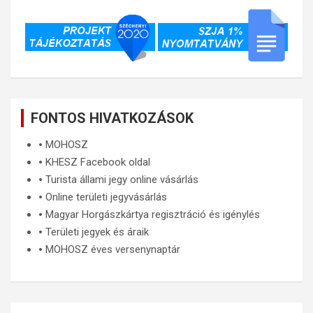
FONTOS HIVATKOZÁSOK
🞄
MOHOSZ
🞄
KHESZ Facebook oldal
🞄
Turista állami jegy online vásárlás
🞄
Online területi jegyvásárlás
🞄
Magyar Horgászkártya regisztráció és igénylés
🞄
Területi jegyek és áraik
🞄
MOHOSZ éves versenynaptár