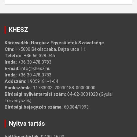
KHESZ
Körösvidéki Horgász Egyesületek Szövetsége
Cím:
H-5600 Békéscsaba, Bajza utca 11.
Telefon:
+36 66 328 945
Iroda:
+36 30 478 3783
E-mail:
info@khesz.hu
Iroda:
+36 30 478 3783
Adószám:
19059181-1-04
Bankszámla:
11733003-20030188-00000000
Bírósági nyilvántartási szám:
04-02-0001028 (Gyulai
Törvényszék)
Bírósági bejegyzés száma:
60.084/1993.
Nyitva tartás
hétfő-csütörtök:
07:30-16:00