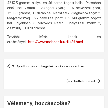
42.525 gramm súllyal és 46 darab fogott hallal. Párosban
első: Péli Zoltán – Szegedi Györg – 6 helyezési pont,
32.360 gramm, 33 darab hal. Nemzetek Világbajnoksága: 2.
Magyarország – 27 helyezési pont, 109.740 gramm fogott
hal. Egyéniben 2. Milkovics Péter – helyezési szám: 2,
összsúly 31.070 gramm
További leírás, képek és
eredmények:
http://www.mohosz.hu/cikk36.html
Bejegyzés
3. Sporthorgász Világjátékok Olaszországban
navigáció
Őszi haltelepítések
Vélemény, hozzászólás?