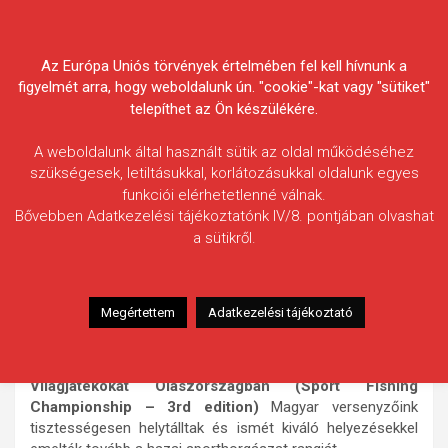
Skip
Körösvidéki Horgász
to
content
Az Európa Uniós törvények értelmében fel kell hívnunk a
Egyesületek Szövetsége
figyelmét arra, hogy weboldalunk ún. "cookie"-kat vagy "sütiket"
telepíthet az Ön készülékére.
A weboldalunk által használt sütik az oldal működéséhez
szükségesek, letiltásukkal, korlátozásukkal oldalunk egyes
funkciói elérhetetlenné válnak.
HÍREK
Bővebben Adatkezelési tájékoztatónk IV/8. pontjában olvashat
a sütikről.
3. Sporthorgász Világjátékok
Olaszországban
2011.09.23.
morneo.it
Megértettem
Adatkezelési tájékoztató
2011. augusztus 28. és szeptember 4. között rendezték
meg számos horgász szakágban a
3. Sporthorgász
Világjátékokat Olaszországban (Sport Fishing
Championship – 3rd edition)
Magyar versenyzőink
tisztességesen helytálltak és ismét kiváló helyezésekkel