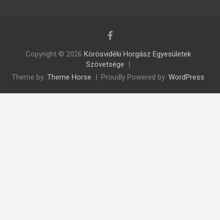
Copyright © 2026
Körösvidéki Horgász Egyesületek
Szövetsége
Theme by:
Theme Horse
Proudly Powered by:
WordPress