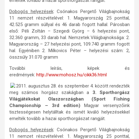
emelték tovább a hazai sporthorgászat rangját.
Dobogós helyezések
: Csónakos Pergető Világbajnokság
11 nemzet részvételével: 1. Magyarország 25 ponttal,
42.525 gramm súllyal és 46 darab fogott hallal. Párosban
első: Péli Zoltán – Szegedi Györg – 6 helyezési pont,
32.360 gramm, 33 darab hal. Nemzetek Világbajnoksága: 2.
Magyarország – 27 helyezési pont, 109.740 gramm fogott
hal. Egyéniben 2. Milkovics Péter – helyezési szám: 2,
összsúly 31.070 gramm
További leírás, képek és
eredmények:
http://www.mohosz.hu/cikk36.html
2011. augusztus 28. és szeptember 4. között rendezték
meg számos horgász szakágban a
3. Sporthorgász
Világjátékokat Olaszországban (Sport Fishing
Championship – 3rd edition)
Magyar versenyzőink
tisztességesen helytálltak és ismét kiváló helyezésekkel
emelték tovább a hazai sporthorgászat rangját.
Dobogós helyezések
: Csónakos Pergető Világbajnokság
11 nemzet részvételével: 1. Magyarország 25 ponttal,