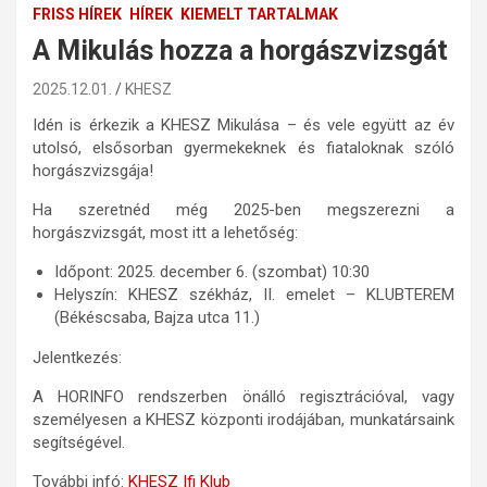
FRISS HÍREK
HÍREK
KIEMELT TARTALMAK
A Mikulás hozza a horgászvizsgát
2025.12.01.
KHESZ
Idén is érkezik a KHESZ Mikulása – és vele együtt az év
utolsó, elsősorban gyermekeknek és fiataloknak szóló
horgászvizsgája!
Ha szeretnéd még 2025-ben megszerezni a
horgászvizsgát, most itt a lehetőség:
Időpont: 2025. december 6. (szombat) 10:30
Helyszín: KHESZ székház, II. emelet – KLUBTEREM
(Békéscsaba, Bajza utca 11.)
Jelentkezés:
A HORINFO rendszerben önálló regisztrációval, vagy
személyesen a KHESZ központi irodájában, munkatársaink
segítségével.
További infó:
KHESZ Ifi Klub