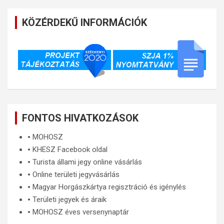
KÖZÉRDEKŰ INFORMÁCIÓK
FONTOS HIVATKOZÁSOK
🞄
MOHOSZ
🞄
KHESZ Facebook oldal
🞄
Turista állami jegy online vásárlás
🞄
Online területi jegyvásárlás
🞄
Magyar Horgászkártya regisztráció és igénylés
🞄
Területi jegyek és áraik
🞄
MOHOSZ éves versenynaptár