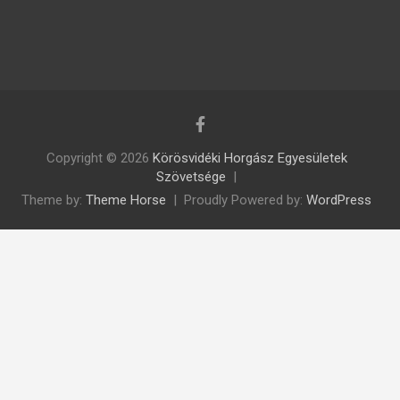
Copyright © 2026
Körösvidéki Horgász Egyesületek
Szövetsége
Theme by:
Theme Horse
Proudly Powered by:
WordPress