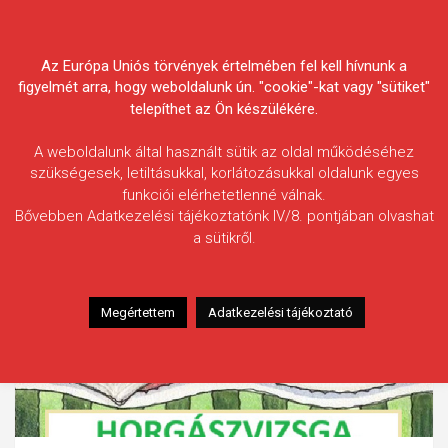
Skip
Körösvidéki Horgász
to
content
Az Európa Uniós törvények értelmében fel kell hívnunk a
Egyesületek Szövetsége
figyelmét arra, hogy weboldalunk ún. "cookie"-kat vagy "sütiket"
telepíthet az Ön készülékére.
A weboldalunk által használt sütik az oldal működéséhez
szükségesek, letiltásukkal, korlátozásukkal oldalunk egyes
funkciói elérhetetlenné válnak.
Bővebben Adatkezelési tájékoztatónk IV/8. pontjában olvashat
a sütikről.
Megértettem
Adatkezelési tájékoztató