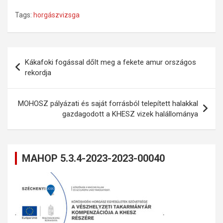
Tags:
horgászvizsga
Bejegyzés
Kákafoki fogással dőlt meg a fekete amur országos
navigáció
rekordja
MOHOSZ pályázati és saját forrásból telepített halakkal
gazdagodott a KHESZ vizek halállománya
MAHOP 5.3.4-2023-2023-00040