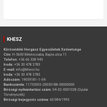
KHESZ
Körösvidéki Horgász Egyesületek Szövetsége
Cím:
H-5600 Békéscsaba, Bajza utca 11.
Telefon:
+36 66 328 945
Iroda:
+36 30 478 3783
E-mail:
info@khesz.hu
Iroda:
+36 30 478 3783
Adószám:
19059181-1-04
Bankszámla:
11733003-20030188-00000000
Bírósági nyilvántartási szám:
04-02-0001028 (Gyulai
Törvényszék)
Bírósági bejegyzés száma:
60.084/1993.