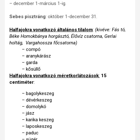
– december 1-március 1-ig.
Sebes pisztráng
: október 1-december 31.
Halfajokra vonatkozó általános tilalom
:
(kivéve: Fás tó,
Béke Homokbánya horgásztó, Élővíz csatorna, Gerlai
holtág, Vargahossza főcsatorna)
– compó
– aranykárász
– garda
– kősüllő
Halfajokra vonatkozó méretkorlátozások
:
15
centiméter
:
– bagolykeszeg
– dévérkeszeg
– domolykó
– jász
– karika keszeg
– laposkeszeg
– paduc
– sügér