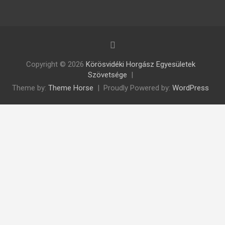
Copyright © 2026
Körösvidéki Horgász Egyesületek
Szövetsége
Theme by:
Theme Horse
Proudly Powered by:
WordPress