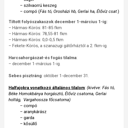
– szilvaorrú keszeg
– compó (
Fás tó, Orosházi hb, Gerlai ha, Élővíz csat
.)
Tiltott folyószakaszok december 1-március 1-ig:
– Hármas-Körös: 81-85 fkm
– Hármas-Körös: 78,55-81 fkm
– Hármas-Körös: 0,0-0,5 fkm
– Fekete-Körös, a szanazugi gátőrháztól a 2. fkm-ig.
Harcsahorgászat-és fogás tilalma
:
– december 1-március 1-ig.
Sebes pisztráng
: október 1-december 31.
Halfajokra vonatkozó általános tilalom
:
(kivéve: Fás tó,
Béke Homokbánya horgásztó, Élővíz csatorna, Gerlai
holtág, Vargahossza főcsatorna)
– compó
– aranykárász
– garda
– kősüllő