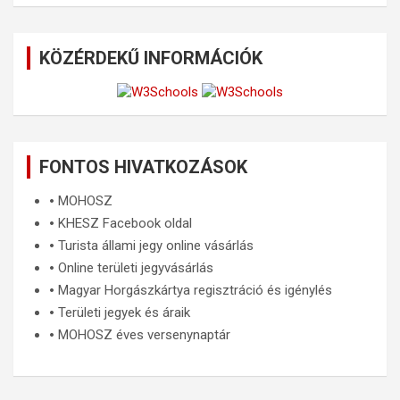
KÖZÉRDEKŰ INFORMÁCIÓK
FONTOS HIVATKOZÁSOK
🞄
MOHOSZ
🞄
KHESZ Facebook oldal
🞄
Turista állami jegy online vásárlás
🞄
Online területi jegyvásárlás
🞄
Magyar Horgászkártya regisztráció és igénylés
🞄
Területi jegyek és áraik
🞄
MOHOSZ éves versenynaptár