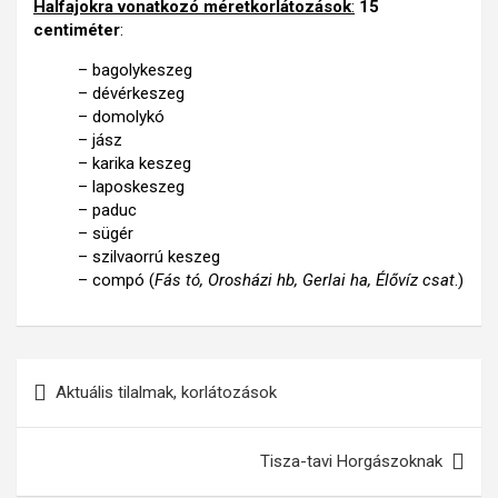
Halfajokra vonatkozó méretkorlátozások
:
15
centiméter
:
– bagolykeszeg
– dévérkeszeg
– domolykó
– jász
– karika keszeg
– laposkeszeg
– paduc
– sügér
– szilvaorrú keszeg
– compó (
Fás tó, Orosházi hb, Gerlai ha, Élővíz csat
.)
Bejegyzés
Aktuális tilalmak, korlátozások
navigáció
Tisza-tavi Horgászoknak