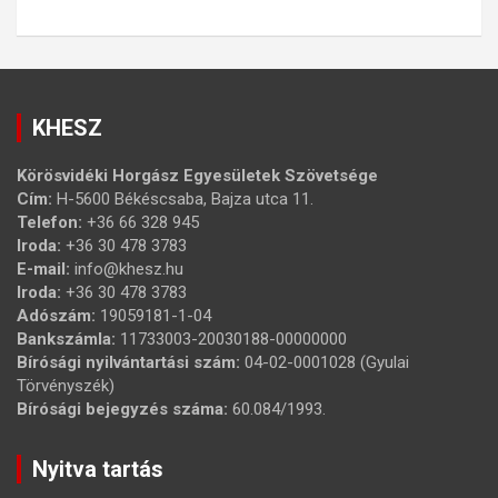
KHESZ
Körösvidéki Horgász Egyesületek Szövetsége
Cím:
H-5600 Békéscsaba, Bajza utca 11.
Telefon:
+36 66 328 945
Iroda:
+36 30 478 3783
E-mail:
info@khesz.hu
Iroda:
+36 30 478 3783
Adószám:
19059181-1-04
Bankszámla:
11733003-20030188-00000000
Bírósági nyilvántartási szám:
04-02-0001028 (Gyulai
Törvényszék)
Bírósági bejegyzés száma:
60.084/1993.
Nyitva tartás