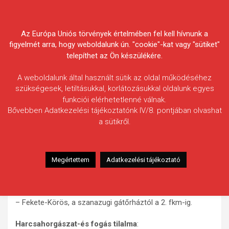
Skip
Körösvidéki Horgász
to
content
Az Európa Uniós törvények értelmében fel kell hívnunk a
Egyesületek Szövetsége
figyelmét arra, hogy weboldalunk ún. "cookie"-kat vagy "sütiket"
telepíthet az Ön készülékére.
A weboldalunk által használt sütik az oldal működéséhez
szükségesek, letiltásukkal, korlátozásukkal oldalunk egyes
funkciói elérhetetlenné válnak.
HÍREK
Bővebben Adatkezelési tájékoztatónk IV/8. pontjában olvashat
a sütikről.
Aktuális tilalmak, korlátozások
2010.04.03.
morneo.it
Tiltott folyószakaszok december 1-március 1-ig:
Megértettem
Adatkezelési tájékoztató
– Hármas-Körös: 81-85 fkm
– Hármas-Körös: 78,55-81 fkm
– Hármas-Körös: 0,0-0,5 fkm
– Fekete-Körös, a szanazugi gátőrháztól a 2. fkm-ig.
Harcsahorgászat-és fogás tilalma
: