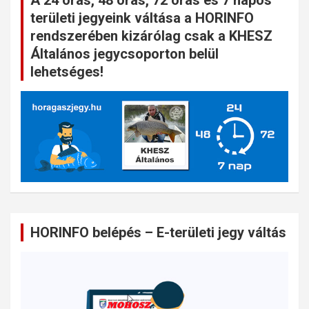
A 24 órás, 48 órás, 72 órás és 7 napos
területi jegyeink váltása a HORINFO
rendszerében kizárólag csak a KHESZ
Általános jegycsoporton belül
lehetséges!
HORINFO belépés – E-területi jegy váltás