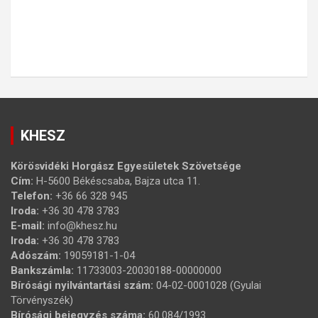
KHESZ
Körösvidéki Horgász Egyesületek Szövetsége
Cím:
H-5600 Békéscsaba, Bajza utca 11.
Telefon:
+36 66 328 945
Iroda:
+36 30 478 3783
E-mail:
info@khesz.hu
Iroda:
+36 30 478 3783
Adószám:
19059181-1-04
Bankszámla:
11733003-20030188-00000000
Bírósági nyilvántartási szám:
04-02-0001028 (Gyulai
Törvényszék)
Bírósági bejegyzés száma:
60.084/1993.