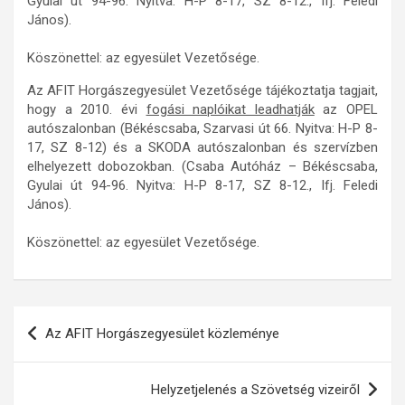
Gyulai út 94-96. Nyitva: H-P 8-17, SZ 8-12., Ifj. Feledi
János).
Köszönettel: az egyesület Vezetősége.
Az AFIT Horgászegyesület Vezetősége tájékoztatja tagjait,
hogy a 2010. évi
fogási naplóikat leadhatják
az OPEL
autószalonban (Békéscsaba, Szarvasi út 66. Nyitva: H-P 8-
17, SZ 8-12) és a SKODA autószalonban és szervízben
elhelyezett dobozokban. (Csaba Autóház – Békéscsaba,
Gyulai út 94-96. Nyitva: H-P 8-17, SZ 8-12., Ifj. Feledi
János).
Köszönettel: az egyesület Vezetősége.
Bejegyzés
Az AFIT Horgászegyesület közleménye
navigáció
Helyzetjelenés a Szövetség vizeiről