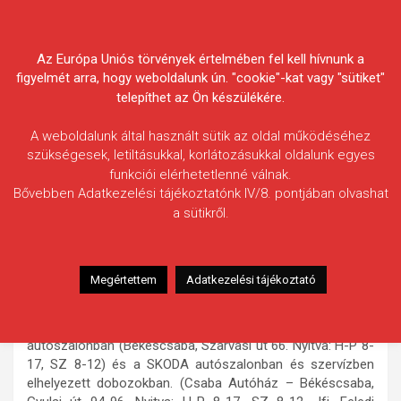
Skip
Körösvidéki Horgász
to
content
Az Európa Uniós törvények értelmében fel kell hívnunk a
Egyesületek Szövetsége
figyelmét arra, hogy weboldalunk ún. "cookie"-kat vagy "sütiket"
telepíthet az Ön készülékére.
A weboldalunk által használt sütik az oldal működéséhez
szükségesek, letiltásukkal, korlátozásukkal oldalunk egyes
funkciói elérhetetlenné válnak.
HÍREK
Bővebben Adatkezelési tájékoztatónk IV/8. pontjában olvashat
a sütikről.
Az AFIT Horgászegyesület
közleménye
2010.12.22.
morneo.it
Megértettem
Adatkezelési tájékoztató
Az AFIT Horgászegyesület Vezetősége tájékoztatja tagjait,
hogy a 2010. évi
fogási naplóikat leadhatják
az OPEL
autószalonban (Békéscsaba, Szarvasi út 66. Nyitva: H-P 8-
17, SZ 8-12) és a SKODA autószalonban és szervízben
elhelyezett dobozokban. (Csaba Autóház – Békéscsaba,