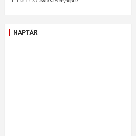
🞄
MOHOSZ éves versenynaptár
NAPTÁR