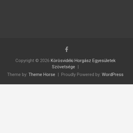
Copyright © 2026
Körösvidéki Horgász Egyesületek
Szövetsége
Theme by:
Theme Horse
Proudly Powered by:
WordPress