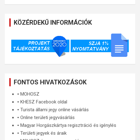
KÖZÉRDEKŰ INFORMÁCIÓK
FONTOS HIVATKOZÁSOK
🞄
MOHOSZ
🞄
KHESZ Facebook oldal
🞄
Turista állami jegy online vásárlás
🞄
Online területi jegyvásárlás
🞄
Magyar Horgászkártya regisztráció és igénylés
🞄
Területi jegyek és áraik