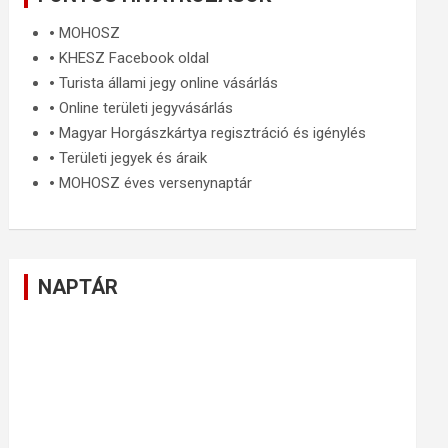
🞄
MOHOSZ
🞄
KHESZ Facebook oldal
🞄
Turista állami jegy online vásárlás
🞄
Online területi jegyvásárlás
🞄
Magyar Horgászkártya regisztráció és igénylés
🞄
Területi jegyek és áraik
🞄
MOHOSZ éves versenynaptár
NAPTÁR