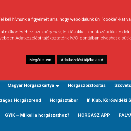
 kell hívnunk a figyelmét arra, hogy weboldalunk ún. "cookie"-kat vag
ldal működéséhez szükségesek, letiltásukkal, korlátozásukkal oldalu
vebben Adatkezelési tájékoztatónk IV/8. pontjában olvashat a sütikr
Megértettem
Adatkezelési tájékoztató
zeink
TERÜLETI JEGY TÍPUSOK ÉS ÁRAIK
Verseny
Magyar Horgászkártya
Horgászbiztosítás
Szövets
zágos Horgászrend
Horgásztábor
Ifi Klub, Körösvidéki 
GYIK – Mi kell a horgászathoz?
HORGÁSZ APP
PÁLY