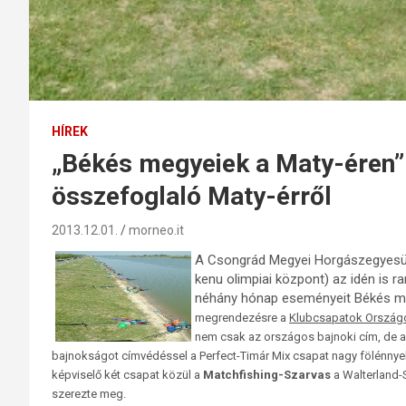
HÍREK
„Békés megyeiek a Maty-éren”
összefoglaló Maty-érről
2013.12.01.
morneo.it
A Csongrád Megyei Horgászegyesüle
kenu olimpiai központ) az idén is r
néhány hónap eseményeit Békés 
megrendezésre a
Klubcsapatok Ország
nem csak az országos bajnoki cím, de az 
bajnokságot címvédéssel a Perfect-Timár Mix csapat nagy fölénnyel
képviselő két csapat közül a
Matchfishing-Szarvas
a Walterland-
szerezte meg.