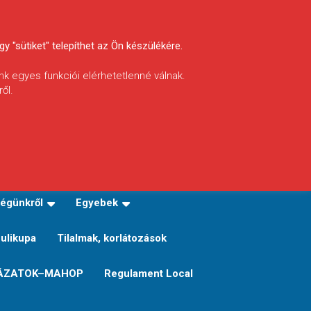
y "sütiket" telepíthet az Ön készülékére.
nk egyes funkciói elérhetetlenné válnak.
ől.
INFÓ
Helyi horgászrend
égünkről
Egyebek
Sulikupa
Tilalmak, korlátozások
ÁZATOK–MAHOP
Regulament Local