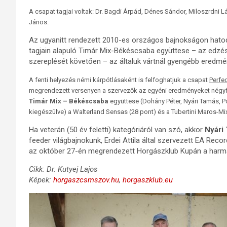
A csapat tagjai voltak: Dr. Bagdi Árpád, Dénes Sándor, Miloszrdni Lás
János.
Az ugyanitt rendezett 2010-es országos bajnokságon hato
tagjain alapuló Timár Mix-Békéscsaba együttese – az edzés
szereplését követően – az általuk vártnál gyengébb eredmén
A fenti helyezés némi kárpótlásaként is felfoghatjuk a csapat
Perfe
megrendezett versenyen a szervezők az egyéni eredményeket négyfős
Timár Mix – Békéscsaba
együttese (Dohány Péter, Nyári Tamás, P
kiegészülve) a Walterland Sensas (28 pont) és a Tubertini Maros-Mi
Ha veterán (50 év feletti) kategóriáról van szó, akkor
Nyári
feeder világbajnokunk, Erdei Attila által szervezett EA Rec
az október 27-én megrendezett Horgászklub Kupán a harma
Cikk: Dr. Kutyej Lajos
Képek:
horgaszcsmszov.hu
,
horgaszklub.eu