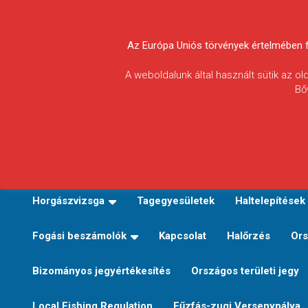
Skip
to
Körösvidéki Horgász
content
Az Európa Uniós törvények értelmében fel
Egyesületek
A weboldalunk által használt sütik az o
Bő
Szövetsége
E-TERÜLETI JEGY VÁLTÁS
Kezdőoldal
Horgászvi
Horgászvizsga
Tagegyesületek
Haltelepítések
Fogási beszámolók
Kapcsolat
Halőrzés
Ors
Bizományos jegyértékesítés
Országos területi jegy
Local Fishing Regulation
Fűzfás-zugi Versenypálya