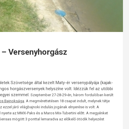
 – Versenyhorgász
tek Szövetsége által kezelt Maty-ér versenypályája (kajak-
angos horgászversenyek helyszíne volt. Idézzük fel az utóbbi
megyei szemmel.
Szeptember 27-28-29-én, három fordulóban került
os Bajnoksága
. A megmérettetésen 18 csapat indult, melynek tétje
ezzel járó világbajnoki indulás jogának elnyerése is volt. A
 nyerte az MMX-Paks és a Maros Mix-Tubertini előtt. A megyénket
Sensas mögött 3 ponttal lemaradva az előkelő ötödik helyezést