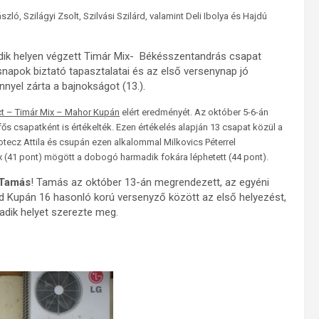
zló, Szilágyi Zsolt, Szilvási Szilárd, valamint Deli Ibolya és Hajdú
dik helyen végzett Timár Mix- Békésszentandrás csapat
napok biztató tapasztalatai és az első versenynap jó
nyel zárta a bajnokságot (13.).
ct – Timár Mix – Mahor Kupán
elért eredményét. Az október 5-6-án
 csapatként is értékelték. Ezen értékelés alapján 13 csapat közül a
otecz Attila és csupán ezen alkalommal Milkovics Péterrel
x (41 pont) mögött a dobogó harmadik fokára léphetett (44 pont).
 Tamás
! Tamás az október 13-án megrendezett, az egyéni
ord Kupán 16 hasonló korú versenyző között az első helyezést,
dik helyet szerezte meg.