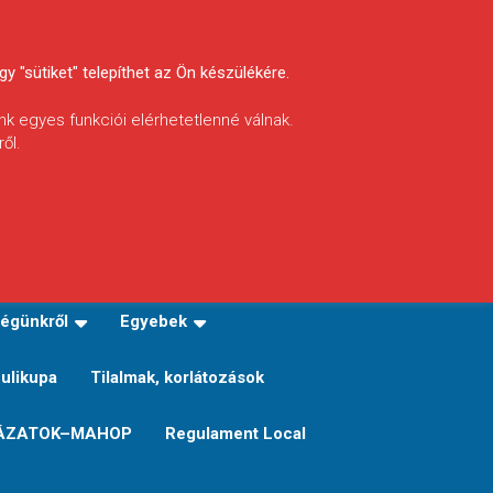
y "sütiket" telepíthet az Ön készülékére.
nk egyes funkciói elérhetetlenné válnak.
ől.
INFÓ
Helyi horgászrend
égünkről
Egyebek
Sulikupa
Tilalmak, korlátozások
ÁZATOK–MAHOP
Regulament Local