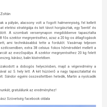
 Zoltán
a pályán, alacsony volt a fogott halmennyiség, fel kellett
at etetési stratégiája és két távot horgásztak, egy ‘bentit’ és
ödött. A szombati versenynapon megdöbbenve tapasztalta
18 fős szektor megnyeréséhez, azaz a 20 kg-os átlagfogások
ett, ami technikásabbá tette a fordulót. Vasárnap teljesen
 szélcsendben, extra 38 celsius fokos hőmérséklet mellett a
arcát az evezőspálya. A szektor megnyeréséhez 20 kg felett
keszeg, kárász, balin kíséretében.
 bizakodott a dobogós helyezésben, majd a végeredmény a
val az 5. hely lett. A két húzóerő a nagy tapasztalattal és
olt. Sándor egyéni összesítettben hetedik, Martin a nyolcadik
rmunkát, gratulálunk az eredményhez!
ász Szövetség facebook oldala