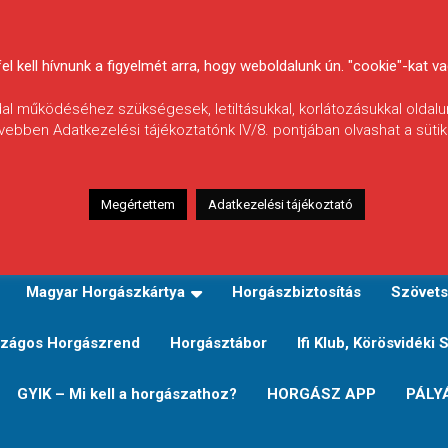
 kell hívnunk a figyelmét arra, hogy weboldalunk ún. "cookie"-kat vag
ldal működéséhez szükségesek, letiltásukkal, korlátozásukkal oldalu
vebben Adatkezelési tájékoztatónk IV/8. pontjában olvashat a sütikr
Megértettem
Adatkezelési tájékoztató
zeink
TERÜLETI JEGY TÍPUSOK ÉS ÁRAIK
Verseny
Magyar Horgászkártya
Horgászbiztosítás
Szövets
zágos Horgászrend
Horgásztábor
Ifi Klub, Körösvidéki 
GYIK – Mi kell a horgászathoz?
HORGÁSZ APP
PÁLY