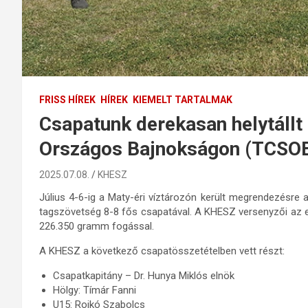
FRISS HÍREK
HÍREK
KIEMELT TARTALMAK
Csapatunk derekasan helytállt
Országos Bajnokságon (TCSO
2025.07.08.
KHESZ
Július 4-6-ig a Maty-éri víztározón került megrendezésr
tagszövetség 8-8 fős csapatával. A KHESZ versenyzői az elő
226.350 gramm fogással.
A KHESZ a következő csapatösszetételben vett részt:
Csapatkapitány – Dr. Hunya Miklós elnök
Hölgy: Tímár Fanni
U15: Rojkó Szabolcs