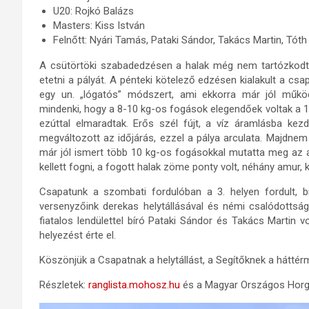
U20: Rojkó Balázs
Masters: Kiss István
Felnőtt: Nyári Tamás, Pataki Sándor, Takács Martin, Tóth
A csütörtöki szabadedzésen a halak még nem tartózkodtak 
etetni a pályát. A pénteki kötelező edzésen kialakult a csap
egy un. „lógatós” módszert, ami ekkorra már jól műk
mindenki, hogy a 8-10 kg-os fogások elegendőek voltak a 
ezúttal elmaradtak. Erős szél fújt, a víz áramlásba kezd
megváltozott az időjárás, ezzel a pálya arculata. Majdnem
már jól ismert több 10 kg-os fogásokkal mutatta meg az 
kellett fogni, a fogott halak zöme ponty volt, néhány amur, 
Csapatunk a szombati fordulóban a 3. helyen fordult,
versenyzőink derekas helytállásával és némi csalódottságá
fiatalos lendülettel bíró Pataki Sándor és Takács Martin v
helyezést érte el.
Köszönjük a Csapatnak a helytállást, a Segítőknek a hátté
Részletek:
ranglista.mohosz.hu
és a Magyar Országos Horg