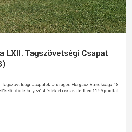
 a LXII. Tagszövetségi Csapat
B)
e a Tagszövetségi Csapatok Országos Horgász Bajnoksága 18
kelő ötödik helyezést érték el összesítettben 119,5 ponttal,