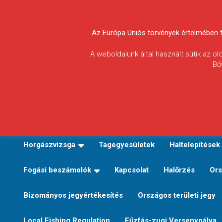
Skip
to
Körösvidéki Horgász
content
Az Európa Uniós törvények értelmében fel
Egyesületek
A weboldalunk által használt sütik az o
Bő
Szövetsége
E-TERÜLETI JEGY VÁLTÁS
Kezdőoldal
Horgászvi
Horgászvizsga
Tagegyesületek
Haltelepítések
Fogási beszámolók
Kapcsolat
Halőrzés
Ors
Bizományos jegyértékesítés
Országos területi jegy
Local Fishing Regulation
Fűzfás-zugi Versenypálya