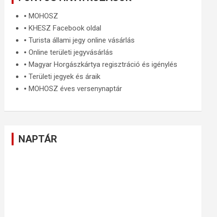
🞄
MOHOSZ
🞄
KHESZ Facebook oldal
🞄
Turista állami jegy online vásárlás
🞄
Online területi jegyvásárlás
🞄
Magyar Horgászkártya regisztráció és igénylés
🞄
Területi jegyek és áraik
🞄
MOHOSZ éves versenynaptár
NAPTÁR