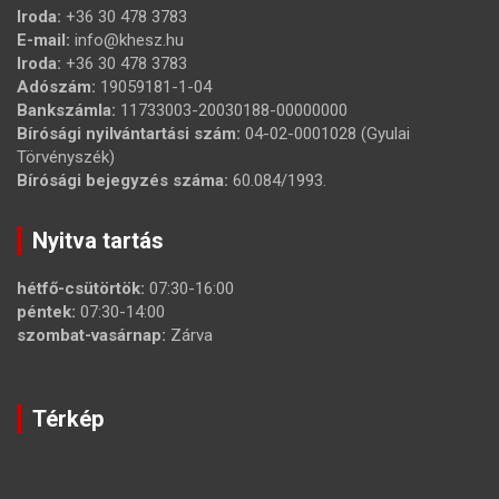
Iroda:
+36 30 478 3783
E-mail:
info@khesz.hu
Iroda:
+36 30 478 3783
Adószám:
19059181-1-04
Bankszámla:
11733003-20030188-00000000
Bírósági nyilvántartási szám:
04-02-0001028 (Gyulai
Törvényszék)
Bírósági bejegyzés száma:
60.084/1993.
Nyitva tartás
hétfő-csütörtök:
07:30-16:00
péntek:
07:30-14:00
szombat-vasárnap:
Zárva
Térkép