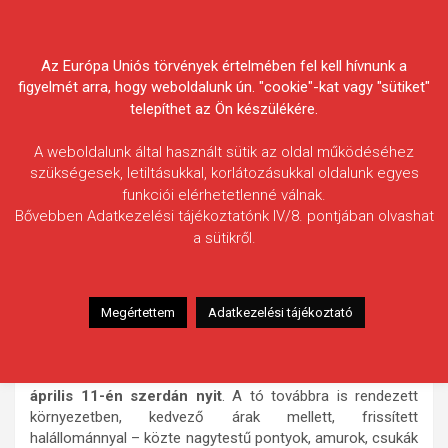
Skip
Körösvidéki Horgász
to
content
Az Európa Uniós törvények értelmében fel kell hívnunk a
Egyesületek Szövetsége
figyelmét arra, hogy weboldalunk ún. "cookie"-kat vagy "sütiket"
telepíthet az Ön készülékére.
A weboldalunk által használt sütik az oldal működéséhez
szükségesek, letiltásukkal, korlátozásukkal oldalunk egyes
funkciói elérhetetlenné válnak.
HÍREK
Bővebben Adatkezelési tájékoztatónk IV/8. pontjában olvashat
a sütikről.
Csökmöi Horgásztó – tónyitás
2012.04.08.
morneo.it
Tájékoztatjuk az érdeklődő
Megértettem
Adatkezelési tájékoztató
Horgásztársakat, hogy Szövetségünk kezelésében lévő
napijegyes
Csökmői Horgásztó
a meghirdetett
időponthoz képest műszaki okok miatt megkésve,
2012.
április 11-én szerdán nyit
. A tó továbbra is rendezett
környezetben, kedvező árak mellett, frissített
halállománnyal – közte nagytestű pontyok, amurok, csukák