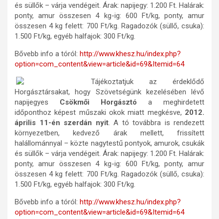
és süllők – várja vendégeit. Árak: napijegy: 1.200 Ft. Halárak:
ponty, amur összesen 4 kg-ig: 600 Ft/kg, ponty, amur
összesen 4 kg felett: 700 Ft/kg. Ragadozók (süllő, csuka):
1.500 Ft/kg, egyéb halfajok: 300 Ft/kg.
Bővebb info a tóról:
http://www.khesz.hu/index.php?
option=com_content&view=article&id=69&Itemid=64
Tájékoztatjuk az érdeklődő
Horgásztársakat, hogy Szövetségünk kezelésében lévő
napijegyes
Csökmői Horgásztó
a meghirdetett
időponthoz képest műszaki okok miatt megkésve,
2012.
április 11-én szerdán nyit
. A tó továbbra is rendezett
környezetben, kedvező árak mellett, frissített
halállománnyal – közte nagytestű pontyok, amurok, csukák
és süllők – várja vendégeit. Árak: napijegy: 1.200 Ft. Halárak:
ponty, amur összesen 4 kg-ig: 600 Ft/kg, ponty, amur
összesen 4 kg felett: 700 Ft/kg. Ragadozók (süllő, csuka):
1.500 Ft/kg, egyéb halfajok: 300 Ft/kg.
Bővebb info a tóról:
http://www.khesz.hu/index.php?
option=com_content&view=article&id=69&Itemid=64