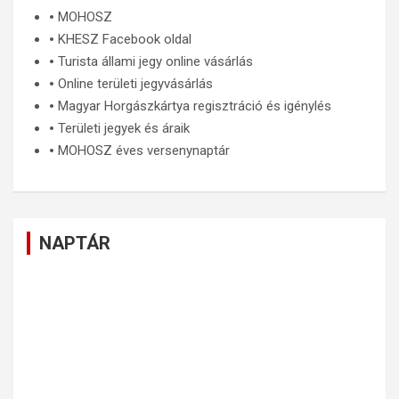
🞄
MOHOSZ
🞄
KHESZ Facebook oldal
🞄
Turista állami jegy online vásárlás
🞄
Online területi jegyvásárlás
🞄
Magyar Horgászkártya regisztráció és igénylés
🞄
Területi jegyek és áraik
🞄
MOHOSZ éves versenynaptár
NAPTÁR