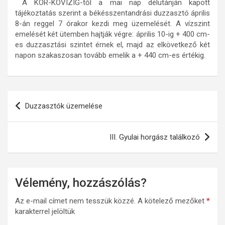
A KÖR-KÖVIZIG-től a mai nap délutánján kapott
tájékoztatás szerint a békésszentandrási duzzasztó április
8-án reggel 7 órakor kezdi meg üzemelését. A vízszint
emelését két ütemben hajtják végre: április 10-ig + 400 cm-
es duzzasztási szintet érnek el, majd az elkövetkező két
napon szakaszosan tovább emelik a + 440 cm-es értékig.
Bejegyzés
Duzzasztók üzemelése
navigáció
III. Gyulai horgász találkozó
Vélemény, hozzászólás?
Az e-mail címet nem tesszük közzé.
A kötelező mezőket
*
karakterrel jelöltük