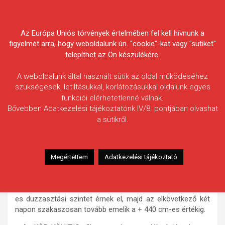
Skip
Körösvidéki Horgász
to
content
Az Európa Uniós törvények értelmében fel kell hívnunk a
Egyesületek Szövetsége
figyelmét arra, hogy weboldalunk ún. "cookie"-kat vagy "sütiket"
telepíthet az Ön készülékére.
A weboldalunk által használt sütik az oldal működéséhez
szükségesek, letiltásukkal, korlátozásukkal oldalunk egyes
funkciói elérhetetlenné válnak.
HÍREK
Bővebben Adatkezelési tájékoztatónk IV/8. pontjában olvashat
a sütikről.
Duzzasztók üzemelése
2010.04.07.
morneo.it
A KÖR-KÖVIZIG-től a mai nap délutánján kapott
Megértettem
Adatkezelési tájékoztató
tájékoztatás szerint a békésszentandrási duzzasztó április
8-án reggel 7 órakor kezdi meg üzemelését. A vízszint
emelését két ütemben hajtják végre: április 10-ig + 400 cm-
es duzzasztási szintet érnek el, majd az elkövetkező két
napon szakaszosan tovább emelik a + 440 cm-es értékig.