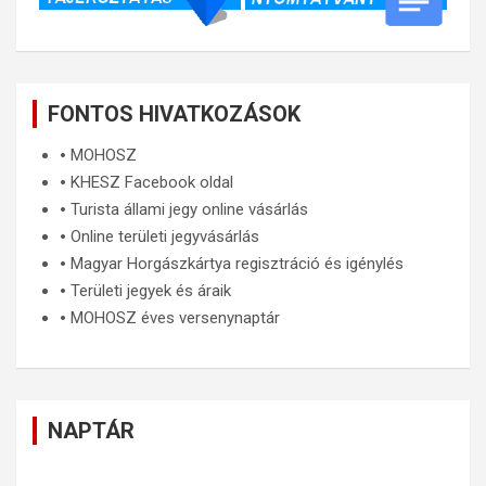
FONTOS HIVATKOZÁSOK
🞄
MOHOSZ
🞄
KHESZ Facebook oldal
🞄
Turista állami jegy online vásárlás
🞄
Online területi jegyvásárlás
🞄
Magyar Horgászkártya regisztráció és igénylés
🞄
Területi jegyek és áraik
🞄
MOHOSZ éves versenynaptár
NAPTÁR