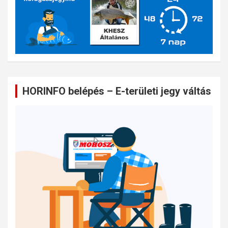
HORINFO belépés – E-területi jegy váltás