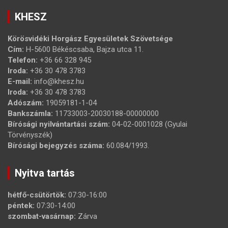
KHESZ
Körösvidéki Horgász Egyesületek Szövetsége
Cím:
H-5600 Békéscsaba, Bajza utca 11.
Telefon:
+36 66 328 945
Iroda:
+36 30 478 3783
E-mail:
info@khesz.hu
Iroda:
+36 30 478 3783
Adószám:
19059181-1-04
Bankszámla:
11733003-20030188-00000000
Bírósági nyilvántartási szám:
04-02-0001028 (Gyulai
Törvényszék)
Bírósági bejegyzés száma:
60.084/1993.
Nyitva tartás
hétfő-csütörtök:
07:30-16:00
péntek:
07:30-14:00
szombat-vasárnap:
Zárva