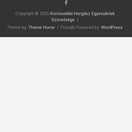
Copyright © 2026
Körösvidéki Horgász Egyesületek
Szövetsége
Theme by:
Theme Horse
Proudly Powered by:
WordPress