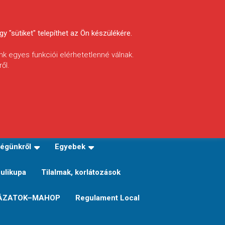
y "sütiket" telepíthet az Ön készülékére.
nk egyes funkciói elérhetetlenné válnak.
ől.
INFÓ
Helyi horgászrend
égünkről
Egyebek
Sulikupa
Tilalmak, korlátozások
ÁZATOK–MAHOP
Regulament Local