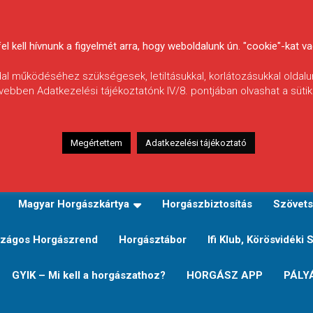
 kell hívnunk a figyelmét arra, hogy weboldalunk ún. "cookie"-kat vag
ldal működéséhez szükségesek, letiltásukkal, korlátozásukkal oldalu
vebben Adatkezelési tájékoztatónk IV/8. pontjában olvashat a sütikr
Megértettem
Adatkezelési tájékoztató
zeink
TERÜLETI JEGY TÍPUSOK ÉS ÁRAIK
Verseny
Magyar Horgászkártya
Horgászbiztosítás
Szövets
zágos Horgászrend
Horgásztábor
Ifi Klub, Körösvidéki 
GYIK – Mi kell a horgászathoz?
HORGÁSZ APP
PÁLY