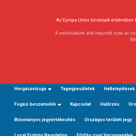
Skip
to
Körösvidéki Horgász
content
Az Európa Uniós törvények értelmében fel
Egyesületek
A weboldalunk által használt sütik az o
Bő
Szövetsége
E-TERÜLETI JEGY VÁLTÁS
Kezdőoldal
Horgászvi
Horgászvizsga
Tagegyesületek
Haltelepítések
Fogási beszámolók
Kapcsolat
Halőrzés
Ors
Bizományos jegyértékesítés
Országos területi jegy
Local Fishing Regulation
Fűzfás-zugi Versenypálya