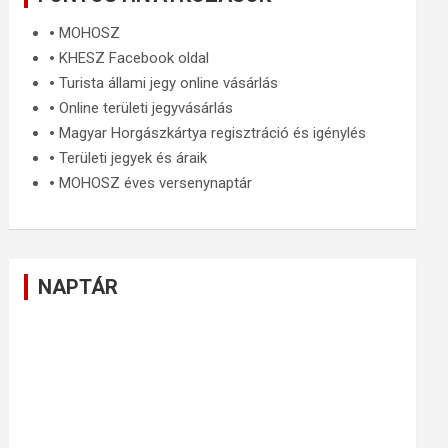
🞄
MOHOSZ
🞄
KHESZ Facebook oldal
🞄
Turista állami jegy online vásárlás
🞄
Online területi jegyvásárlás
🞄
Magyar Horgászkártya regisztráció és igénylés
🞄
Területi jegyek és áraik
🞄
MOHOSZ éves versenynaptár
NAPTÁR