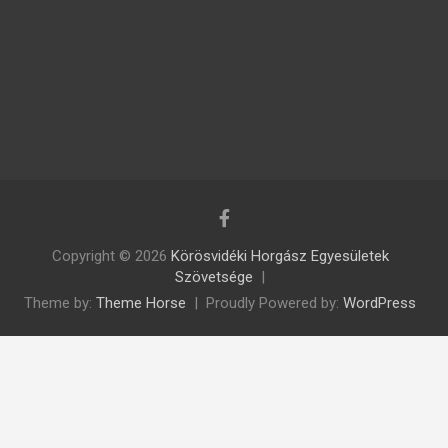
Copyright © 2026
Körösvidéki Horgász Egyesületek
Szövetsége
Theme by:
Theme Horse
Proudly Powered by:
WordPress