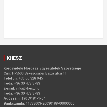
KHESZ
Körösvidéki Horgász Egyesületek Szövetsége
Cím:
H-5600 Békéscsaba, Bajza utca 11.
Telefon:
+36 66 328 945
Iroda:
+36 30 478 3783
E-mail:
info@khesz.hu
Iroda:
+36 30 478 3783
Adószám:
19059181-1-04
Bankszámla:
11733003-20030188-00000000