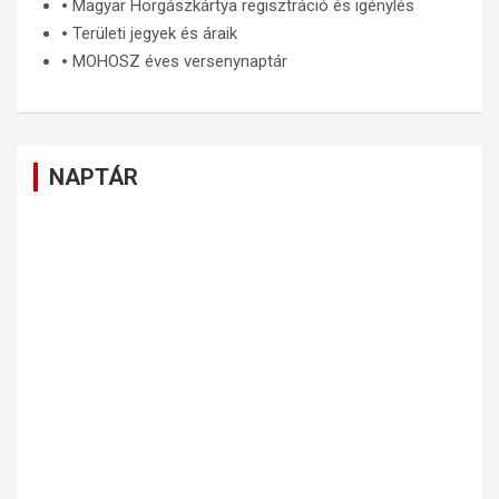
🞄
Magyar Horgászkártya regisztráció és igénylés
🞄
Területi jegyek és áraik
🞄
MOHOSZ éves versenynaptár
NAPTÁR