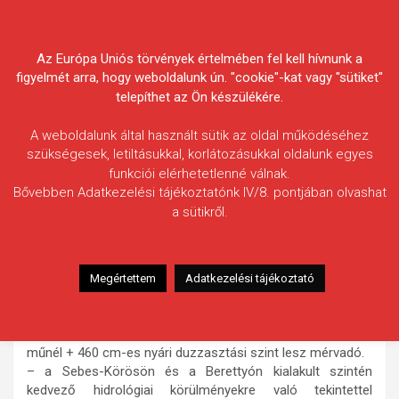
Skip
Körösvidéki Horgász
to
content
Az Európa Uniós törvények értelmében fel kell hívnunk a
Egyesületek Szövetsége
figyelmét arra, hogy weboldalunk ún. "cookie"-kat vagy "sütiket"
telepíthet az Ön készülékére.
A weboldalunk által használt sütik az oldal működéséhez
szükségesek, letiltásukkal, korlátozásukkal oldalunk egyes
funkciói elérhetetlenné válnak.
HÍREK
Bővebben Adatkezelési tájékoztatónk IV/8. pontjában olvashat
a sütikről.
Duzzasztók üzemelése
2010.08.06.
morneo.it
A KÖR-KÖVIZIG tájékoztatása szerint
:
Megértettem
Adatkezelési tájékoztató
– a kedvező hidrológiai körülményekre való tekintettel
augusztus 2-án 8,00 órakor a békési duzzasztó
megkezde üzemelését. Az elkövetkező időszakban a
műnél + 460 cm-es nyári duzzasztási szint lesz mérvadó.
– a Sebes-Körösön és a Berettyón kialakult szintén
kedvező hidrológiai körülményekre való tekintettel