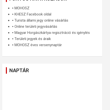
🞄
MOHOSZ
🞄
KHESZ Facebook oldal
🞄
Turista állami jegy online vásárlás
🞄
Online területi jegyvásárlás
🞄
Magyar Horgászkártya regisztráció és igénylés
🞄
Területi jegyek és áraik
🞄
MOHOSZ éves versenynaptár
NAPTÁR