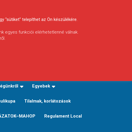
y "sütiket" telepíthet az Ön készülékére.
nk egyes funkciói elérhetetlenné válnak.
ől.
INFÓ
Helyi horgászrend
égünkről
Egyebek
Sulikupa
Tilalmak, korlátozások
ÁZATOK–MAHOP
Regulament Local