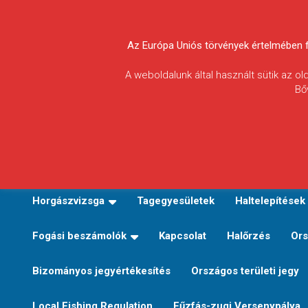
Skip
to
Körösvidéki Horgász
content
Az Európa Uniós törvények értelmében fel
Egyesületek
A weboldalunk által használt sütik az o
Bő
Szövetsége
E-TERÜLETI JEGY VÁLTÁS
Kezdőoldal
Horgászvi
Horgászvizsga
Tagegyesületek
Haltelepítések
Fogási beszámolók
Kapcsolat
Halőrzés
Ors
Bizományos jegyértékesítés
Országos területi jegy
Local Fishing Regulation
Fűzfás-zugi Versenypálya