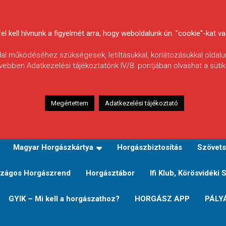
 kell hívnunk a figyelmét arra, hogy weboldalunk ún. "cookie"-kat vag
ldal működéséhez szükségesek, letiltásukkal, korlátozásukkal oldalu
vebben Adatkezelési tájékoztatónk IV/8. pontjában olvashat a sütikr
Megértettem
Adatkezelési tájékoztató
zeink
TERÜLETI JEGY TÍPUSOK ÉS ÁRAIK
Verseny
Magyar Horgászkártya
Horgászbiztosítás
Szövets
zágos Horgászrend
Horgásztábor
Ifi Klub, Körösvidéki 
GYIK – Mi kell a horgászathoz?
HORGÁSZ APP
PÁLY