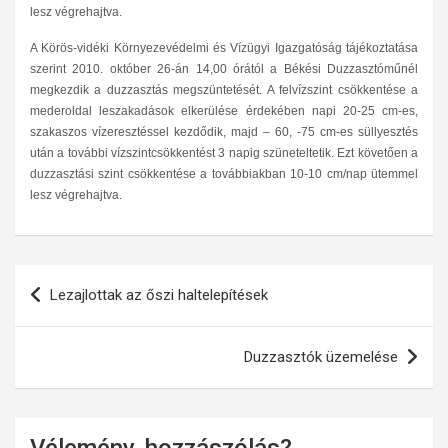
lesz végrehajtva.
A Körös-vidéki Környezevédelmi és Vízügyi Igazgatóság tájékoztatása
szerint 2010. október 26-án 14,00 órától a Békési Duzzasztóműnél
megkezdik a duzzasztás megszüntetését. A felvízszint csökkentése a
mederoldal leszakadások elkerülése érdekében napi 20-25 cm-es,
szakaszos vízeresztéssel kezdődik, majd – 60, -75 cm-es süllyesztés
után a további vízszintcsökkentést 3 napig szüneteltetik. Ezt követően a
duzzasztási szint csökkentése a továbbiakban 10-10 cm/nap ütemmel
lesz végrehajtva.
Bejegyzés
Lezajlottak az őszi haltelepítések
navigáció
Duzzasztók üzemelése