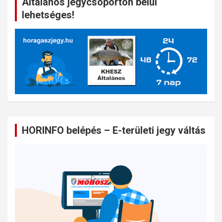
Általános jegycsoporton belül
lehetséges!
HORINFO belépés – E-területi jegy váltás