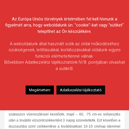
Skip
Körösvidéki Horgász
to
content
Az Európa Uniós törvények értelmében fel kell hívnunk a
Egyesületek Szövetsége
figyelmét arra, hogy weboldalunk ún. "cookie"-kat vagy "sütiket"
telepíthet az Ön készülékére.
A weboldalunk által használt sütik az oldal működéséhez
szükségesek, letiltásukkal, korlátozásukkal oldalunk egyes
funkciói elérhetetlenné válnak.
HÍREK
Bővebben Adatkezelési tájékoztatónk IV/8. pontjában olvashat
a sütikről.
Duzzasztók üzemelése
2010.10.26.
morneo.it
Megértettem
Adatkezelési tájékoztató
A Körös-vidéki Környezevédelmi és Vízügyi Igazgatóság tájékoztatása
szerint 2010. október 26-án 14,00 órától a Békési Duzzasztóműnél
megkezdik a duzzasztás megszüntetését. A felvízszint csökkentése a
mederoldal leszakadások elkerülése érdekében napi 20-25 cm-es,
szakaszos vízeresztéssel kezdődik, majd – 60, -75 cm-es süllyesztés
után a további vízszintcsökkentést 3 napig szüneteltetik. Ezt követően a
duzzasztási szint csökkentése a továbbiakban 10-10 cm/nap ütemmel