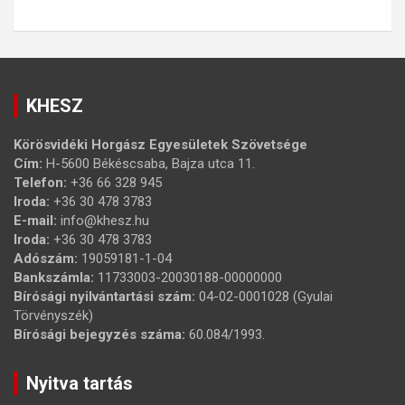
KHESZ
Körösvidéki Horgász Egyesületek Szövetsége
Cím:
H-5600 Békéscsaba, Bajza utca 11.
Telefon:
+36 66 328 945
Iroda:
+36 30 478 3783
E-mail:
info@khesz.hu
Iroda:
+36 30 478 3783
Adószám:
19059181-1-04
Bankszámla:
11733003-20030188-00000000
Bírósági nyilvántartási szám:
04-02-0001028 (Gyulai
Törvényszék)
Bírósági bejegyzés száma:
60.084/1993.
Nyitva tartás