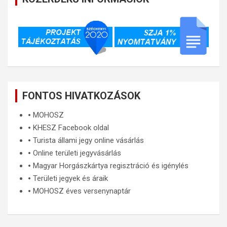
FONTOS HIVATKOZÁSOK
🞄
MOHOSZ
🞄
KHESZ Facebook oldal
🞄
Turista állami jegy online vásárlás
🞄
Online területi jegyvásárlás
🞄
Magyar Horgászkártya regisztráció és igénylés
🞄
Területi jegyek és áraik
🞄
MOHOSZ éves versenynaptár