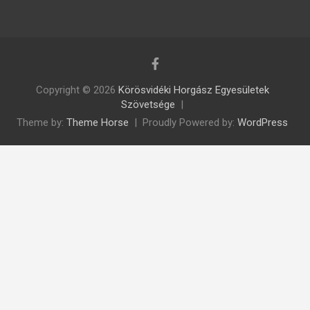
Copyright © 2026
Körösvidéki Horgász Egyesületek
Szövetsége
Theme by:
Theme Horse
Proudly Powered by:
WordPress