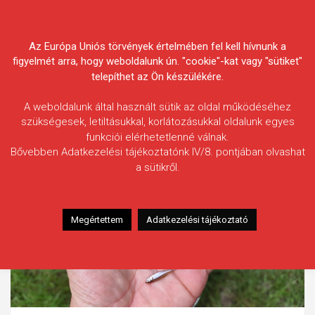
Skip
Körösvidéki Horgász
to
content
Az Európa Uniós törvények értelmében fel kell hívnunk a
Egyesületek Szövetsége
figyelmét arra, hogy weboldalunk ún. "cookie"-kat vagy "sütiket"
telepíthet az Ön készülékére.
A weboldalunk által használt sütik az oldal működéséhez
szükségesek, letiltásukkal, korlátozásukkal oldalunk egyes
funkciói elérhetetlenné válnak.
Bővebben Adatkezelési tájékoztatónk IV/8. pontjában olvashat
a sütikről.
Megértettem
Adatkezelési tájékoztató