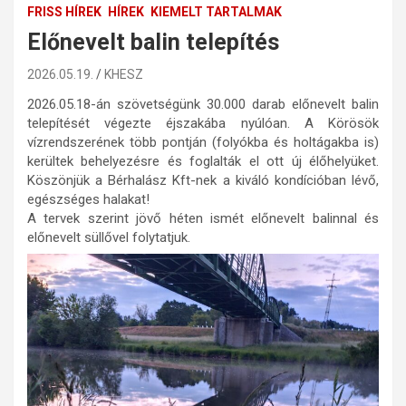
FRISS HÍREK
HÍREK
KIEMELT TARTALMAK
Előnevelt balin telepítés
2026.05.19.
KHESZ
2026.05.18-án szövetségünk 30.000 darab előnevelt balin
telepítését végezte éjszakába nyúlóan. A Körösök
vízrendszerének több pontján (folyókba és holtágakba is)
kerültek behelyezésre és foglalták el ott új élőhelyüket.
Köszönjük a Bérhalász Kft-nek a kiváló kondícióban lévő,
egészséges halakat!
A tervek szerint jövő héten ismét előnevelt balinnal és
előnevelt süllővel folytatjuk.