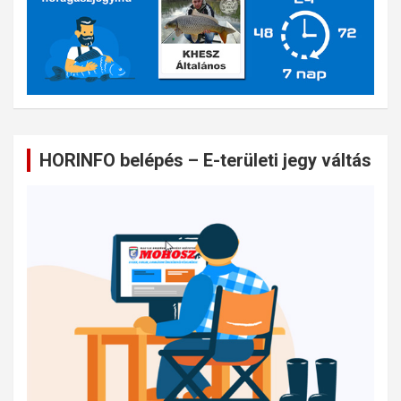
HORINFO belépés – E-területi jegy váltás