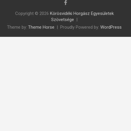
Copyright © 2026
Körösvidéki Horgász Egyesületek
Szövetsége
Theme by:
Theme Horse
Proudly Powered by:
WordPress