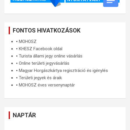
FONTOS HIVATKOZÁSOK
🞄
MOHOSZ
🞄
KHESZ Facebook oldal
🞄
Turista állami jegy online vásárlás
🞄
Online területi jegyvásárlás
🞄
Magyar Horgászkártya regisztráció és igénylés
🞄
Területi jegyek és áraik
🞄
MOHOSZ éves versenynaptár
NAPTÁR