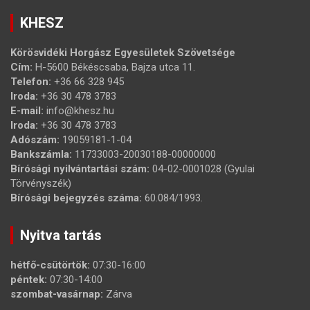
KHESZ
Körösvidéki Horgász Egyesületek Szövetsége
Cím:
H-5600 Békéscsaba, Bajza utca 11.
Telefon:
+36 66 328 945
Iroda:
+36 30 478 3783
E-mail:
info@khesz.hu
Iroda:
+36 30 478 3783
Adószám:
19059181-1-04
Bankszámla:
11733003-20030188-00000000
Bírósági nyilvántartási szám:
04-02-0001028 (Gyulai
Törvényszék)
Bírósági bejegyzés száma:
60.084/1993.
Nyitva tartás
hétfő-csütörtök:
07:30-16:00
péntek:
07:30-14:00
szombat-vasárnap:
Zárva