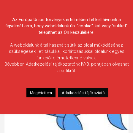
Skip
Körösvidéki Horgász
to
content
Az Európa Uniós törvények értelmében fel kell hívnunk a
Egyesületek Szövetsége
figyelmét arra, hogy weboldalunk ún. "cookie"-kat vagy "sütiket"
telepíthet az Ön készülékére.
A weboldalunk által használt sütik az oldal működéséhez
szükségesek, letiltásukkal, korlátozásukkal oldalunk egyes
funkciói elérhetetlenné válnak.
Bővebben Adatkezelési tájékoztatónk IV/8. pontjában olvashat
a sütikről.
Megértettem
Adatkezelési tájékoztató