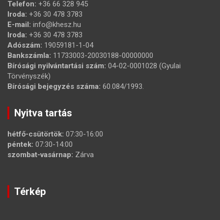
Telefon:
+36 66 328 945
Iroda:
+36 30 478 3783
E-mail:
info@khesz.hu
Iroda:
+36 30 478 3783
Adószám:
19059181-1-04
Bankszámla:
11733003-20030188-00000000
Bírósági nyilvántartási szám:
04-02-0001028 (Gyulai
Törvényszék)
Bírósági bejegyzés száma:
60.084/1993.
Nyitva tartás
hétfő-csütörtök:
07:30-16:00
péntek:
07:30-14:00
szombat-vasárnap:
Zárva
Térkép