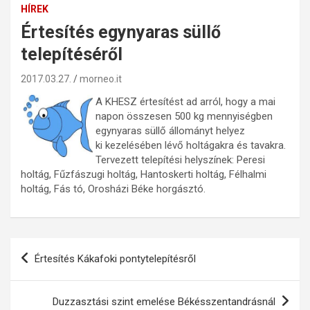
HÍREK
Értesítés egynyaras süllő
telepítéséről
2017.03.27.
morneo.it
A KHESZ értesítést ad arról, hogy a mai
napon összesen 500 kg mennyiségben
egynyaras süllő állományt helyez
ki kezelésében lévő holtágakra és tavakra.
Tervezett telepítési helyszínek: Peresi
holtág, Fűzfászugi holtág, Hantoskerti holtág, Félhalmi
holtág, Fás tó, Orosházi Béke horgásztó.
Bejegyzés
Értesítés Kákafoki pontytelepítésről
navigáció
Duzzasztási szint emelése Békésszentandrásnál