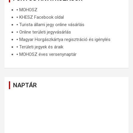
🞄
MOHOSZ
🞄
KHESZ Facebook oldal
🞄
Turista állami jegy online vásárlás
🞄
Online területi jegyvásárlás
🞄
Magyar Horgászkártya regisztráció és igénylés
🞄
Területi jegyek és áraik
🞄
MOHOSZ éves versenynaptár
NAPTÁR