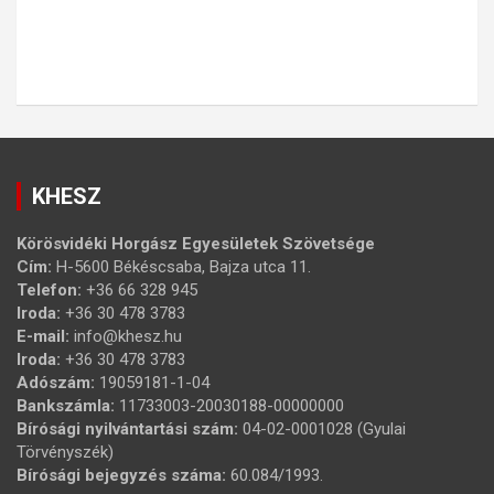
KHESZ
Körösvidéki Horgász Egyesületek Szövetsége
Cím:
H-5600 Békéscsaba, Bajza utca 11.
Telefon:
+36 66 328 945
Iroda:
+36 30 478 3783
E-mail:
info@khesz.hu
Iroda:
+36 30 478 3783
Adószám:
19059181-1-04
Bankszámla:
11733003-20030188-00000000
Bírósági nyilvántartási szám:
04-02-0001028 (Gyulai
Törvényszék)
Bírósági bejegyzés száma:
60.084/1993.