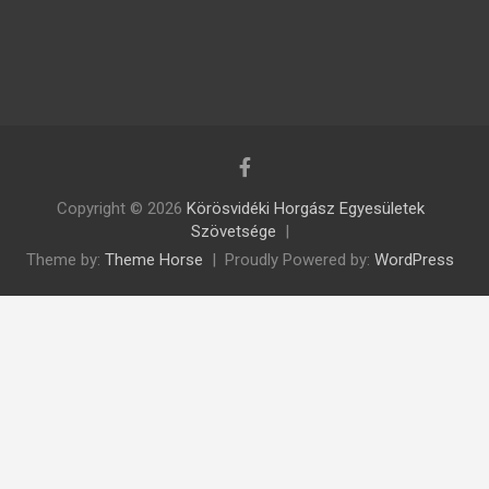
Copyright © 2026
Körösvidéki Horgász Egyesületek
Szövetsége
Theme by:
Theme Horse
Proudly Powered by:
WordPress