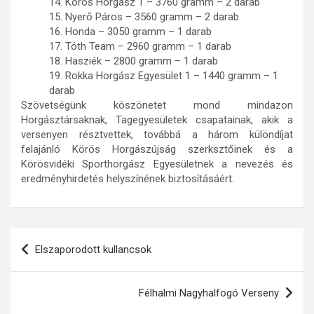
14. Körös Horgász 1 – 3760 gramm – 2 darab
15. Nyerő Páros – 3560 gramm – 2 darab
16. Honda – 3050 gramm – 1 darab
17. Tóth Team – 2960 gramm – 1 darab
18. Hasziék – 2800 gramm – 1 darab
19. Rokka Horgász Egyesület 1 – 1440 gramm – 1
darab
Szövetségünk köszönetet mond mindazon
Horgásztársaknak, Tagegyesületek csapatainak, akik a
versenyen résztvettek, továbbá a három különdíjat
felajánló Körös Horgászújság szerksztőinek és a
Körösvidéki Sporthorgász Egyesületnek a nevezés és
eredményhirdetés helyszínének biztosításáért.
Bejegyzés
Elszaporodott kullancsok
navigáció
Félhalmi Nagyhalfogó Verseny