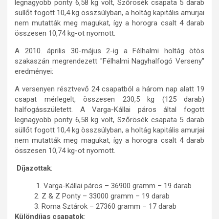
legnagyobb ponty 6,58 kg volt, Szőrösék csapata 5 darab
süllőt fogott 10,4 kg összsúlyban, a holtág kapitális amurjai
nem mutatták meg magukat, így a horogra csalt 4 darab
összesen 10,74 kg-ot nyomott.
A 2010. április 30-május 2-ig a Félhalmi holtág ötös
szakaszán megrendezett "Félhalmi Nagyhalfogó Verseny"
eredményei:
A versenyen résztvevő 24 csapatból a három nap alatt 19
csapat mérlegelt, összesen 230,5 kg (125 darab)
halfogásszületett. A Varga-Kállai páros által fogott
legnagyobb ponty 6,58 kg volt, Szőrösék csapata 5 darab
süllőt fogott 10,4 kg összsúlyban, a holtág kapitális amurjai
nem mutatták meg magukat, így a horogra csalt 4 darab
összesen 10,74 kg-ot nyomott.
Díjazottak
:
1. Varga-Kállai páros – 36900 gramm – 19 darab
2. Z & Z Ponty – 33000 gramm – 19 darab
3. Roma Sztárok – 27360 gramm – 17 darab
Különdíjas csapatok
: