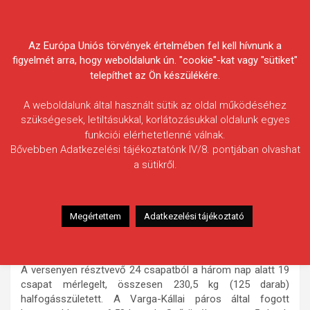
Skip
Körösvidéki Horgász
to
content
Az Európa Uniós törvények értelmében fel kell hívnunk a
Egyesületek Szövetsége
figyelmét arra, hogy weboldalunk ún. "cookie"-kat vagy "sütiket"
telepíthet az Ön készülékére.
A weboldalunk által használt sütik az oldal működéséhez
szükségesek, letiltásukkal, korlátozásukkal oldalunk egyes
funkciói elérhetetlenné válnak.
HÍREK
Bővebben Adatkezelési tájékoztatónk IV/8. pontjában olvashat
a sütikről.
Félhalmi Nagyhalfogó Verseny
2010.06.08.
morneo.it
A 2010. április 30-május 2-ig a Félhalmi holtág ötös
Megértettem
Adatkezelési tájékoztató
szakaszán megrendezett "Félhalmi Nagyhalfogó Verseny"
eredményei:
A versenyen résztvevő 24 csapatból a három nap alatt 19
csapat mérlegelt, összesen 230,5 kg (125 darab)
halfogásszületett. A Varga-Kállai páros által fogott