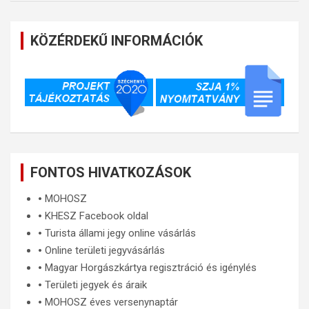
KÖZÉRDEKŰ INFORMÁCIÓK
FONTOS HIVATKOZÁSOK
🞄
MOHOSZ
🞄
KHESZ Facebook oldal
🞄
Turista állami jegy online vásárlás
🞄
Online területi jegyvásárlás
🞄
Magyar Horgászkártya regisztráció és igénylés
🞄
Területi jegyek és áraik
🞄
MOHOSZ éves versenynaptár