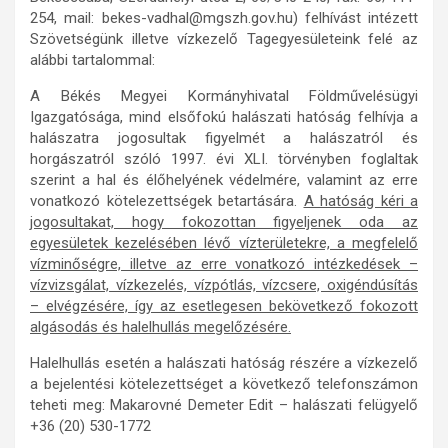
254, mail: bekes-vadhal@mgszh.gov.hu) felhívást intézett
Szövetségünk illetve vízkezelő Tagegyesületeink felé az
alábbi tartalommal:
A Békés Megyei Kormányhivatal Földművelésügyi
Igazgatósága, mind elsőfokú halászati hatóság felhívja a
halászatra jogosultak figyelmét a halászatról és
horgászatról szóló 1997. évi XLI. törvényben foglaltak
szerint a hal és élőhelyének védelmére, valamint az erre
vonatkozó kötelezettségek betartására.
A hatóság kéri a
jogosultakat, hogy fokozottan figyeljenek oda az
egyesületek kezelésében lévő vízterületekre, a megfelelő
vízminőségre, illetve az erre vonatkozó intézkedések –
vízvizsgálat, vízkezelés, vízpótlás, vízcsere, oxigéndúsítás
– elvégzésére, így az esetlegesen bekövetkező fokozott
algásodás és halelhullás megelőzésére.
Halelhullás esetén a halászati hatóság részére a vízkezelő
a bejelentési kötelezettséget a következő telefonszámon
teheti meg: Makarovné Demeter Edit – halászati felügyelő
+36 (20) 530-1772