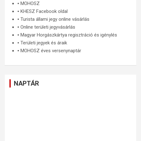
🞄
MOHOSZ
🞄
KHESZ Facebook oldal
🞄
Turista állami jegy online vásárlás
🞄
Online területi jegyvásárlás
🞄
Magyar Horgászkártya regisztráció és igénylés
🞄
Területi jegyek és áraik
🞄
MOHOSZ éves versenynaptár
NAPTÁR