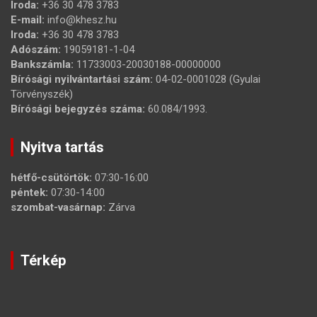
Iroda:
+36 30 478 3783
E-mail:
info@khesz.hu
Iroda:
+36 30 478 3783
Adószám:
19059181-1-04
Bankszámla:
11733003-20030188-00000000
Bírósági nyilvántartási szám:
04-02-0001028 (Gyulai
Törvényszék)
Bírósági bejegyzés száma:
60.084/1993.
Nyitva tartás
hétfő-csütörtök:
07:30-16:00
péntek:
07:30-14:00
szombat-vasárnap:
Zárva
Térkép