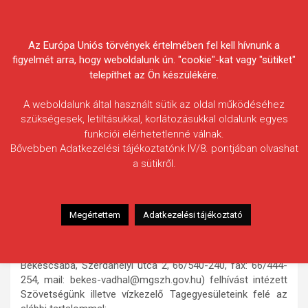
Skip
Körösvidéki Horgász
to
content
Az Európa Uniós törvények értelmében fel kell hívnunk a
Egyesületek Szövetsége
figyelmét arra, hogy weboldalunk ún. "cookie"-kat vagy "sütiket"
telepíthet az Ön készülékére.
A weboldalunk által használt sütik az oldal működéséhez
szükségesek, letiltásukkal, korlátozásukkal oldalunk egyes
funkciói elérhetetlenné válnak.
HÍREK
Bővebben Adatkezelési tájékoztatónk IV/8. pontjában olvashat
a sütikről.
Felhívás vízkezelő
horgászegyesületek részére
2011.09.01.
morneo.it
Megértettem
Adatkezelési tájékoztató
A Békés Megyei Kormányhivatal Földművelésügyi
Igazgatóságának Vadászati és Halászati Osztálya (5600
Békéscsaba, Szerdahelyi utca 2, 66/540-240, fax: 66/444-
254, mail: bekes-vadhal@mgszh.gov.hu) felhívást intézett
Szövetségünk illetve vízkezelő Tagegyesületeink felé az