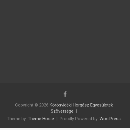
Copyright © 2026
Körösvidéki Horgász Egyesületek
Szövetsége
Theme by:
Theme Horse
Proudly Powered by:
WordPress