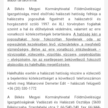
alábbi tartalommal:
A Békés Megyei Kormányhivatal Földművelésügyi
Igazgatósága, mind elsőfokú halászati hatóság felhívja a
halászatra jogosultak figyelmét a halászatról és
horgászatról szóló 1997. évi XLI. törvényben foglaltak
szerint a hal és élőhelyének védelmére, valamint az erre
vonatkozó kötelezettségek betartására.
A hatóság kéri a
jogosultakat, hogy fokozottan figyeljenek oda az
egyesületek kezelésében lévő vízterületekre, a megfelelő
vízminőségre, illetve az erre vonatkozó intézkedések –
vízvizsgálat, vízkezelés, vízpótlás, vízcsere, oxigéndúsítás
– elvégzésére, így az esetlegesen bekövetkező fokozott
algásodás és halelhullás megelőzésére.
Halelhullás esetén a halászati hatóság részére a vízkezelő
a bejelentési kötelezettséget a következő telefonszámon
teheti meg: Makarovné Demeter Edit – halászati felügyelő
+36 (20) 530-1772
A Békés Megyei Kormányhivatal Földművelésügyi
Igazgatóságának Vadászati és Halászati Osztálya (5600
Békéscsaba, Szerdahelyi utca 2, 66/540-240, fax: 66/444-