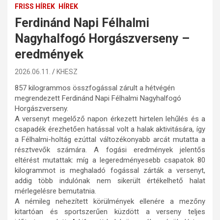
FRISS HÍREK
HÍREK
Ferdinánd Napi Félhalmi
Nagyhalfogó Horgászverseny –
eredmények
2026.06.11.
KHESZ
857 kilogrammos összfogással zárult a hétvégén
megrendezett Ferdinánd Napi Félhalmi Nagyhalfogó
Horgászverseny.
A versenyt megelőző napon érkezett hirtelen lehűlés és a
csapadék érezhetően hatással volt a halak aktivitására, így
a Félhalmi-holtág ezúttal változékonyabb arcát mutatta a
résztvevők számára. A fogási eredmények jelentős
eltérést mutattak: míg a legeredményesebb csapatok 80
kilogrammot is meghaladó fogással zárták a versenyt,
addig több indulónak nem sikerült értékelhető halat
mérlegelésre bemutatnia.
A némileg nehezített körülmények ellenére a mezőny
kitartóan és sportszerűen küzdött a verseny teljes