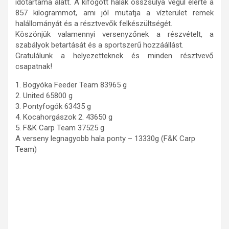
időtartama alatt. A kifogott halak összsúlya végül elérte a
857 kilogrammot, ami jól mutatja a vízterület remek
halállományát és a résztvevők felkészültségét.
Köszönjük valamennyi versenyzőnek a részvételt, a
szabályok betartását és a sportszerű hozzáállást.
Gratulálunk a helyezetteknek és minden résztvevő
csapatnak!
1. Bogyóka Feeder Team 83965 g
2. United 65800 g
3. Pontyfogók 63435 g
4. Kocahorgászok 2. 43650 g
5. F&K Carp Team 37525 g
A verseny legnagyobb hala ponty – 13330g (F&K Carp
Team)