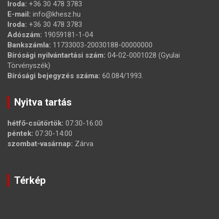
Iroda:
+36 30 478 3783
E-mail:
info@khesz.hu
Iroda:
+36 30 478 3783
Adószám:
19059181-1-04
Bankszámla:
11733003-20030188-00000000
Bírósági nyilvántartási szám:
04-02-0001028 (Gyulai
Törvényszék)
Bírósági bejegyzés száma:
60.084/1993.
Nyitva tartás
hétfő-csütörtök:
07:30-16:00
péntek:
07:30-14:00
szombat-vasárnap:
Zárva
Térkép