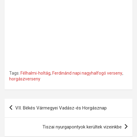
Tags:
Félhalmi-holtág
,
Ferdinánd napi nagyhalfogó verseny
,
horgászverseny
Bejegyzés
VII. Békés Vármegyei Vadász-és Horgásznap
navigáció
Tiszai nyurgapontyok kerültek vizeinkbe