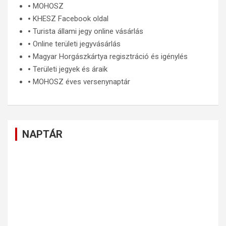
🞄
MOHOSZ
🞄
KHESZ Facebook oldal
🞄
Turista állami jegy online vásárlás
🞄
Online területi jegyvásárlás
🞄
Magyar Horgászkártya regisztráció és igénylés
🞄
Területi jegyek és áraik
🞄
MOHOSZ éves versenynaptár
NAPTÁR