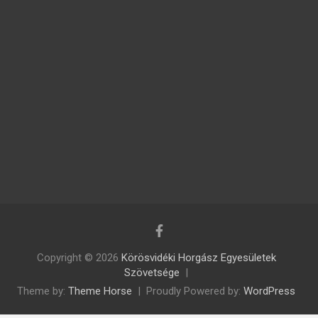
Copyright © 2026
Körösvidéki Horgász Egyesületek
Szövetsége
Theme by:
Theme Horse
Proudly Powered by:
WordPress