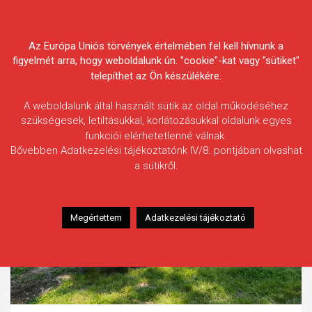
Skip
Körösvidéki Horgász
to
content
Az Európa Uniós törvények értelmében fel kell hívnunk a
Egyesületek Szövetsége
figyelmét arra, hogy weboldalunk ún. "cookie"-kat vagy "sütiket"
telepíthet az Ön készülékére.
A weboldalunk által használt sütik az oldal működéséhez
szükségesek, letiltásukkal, korlátozásukkal oldalunk egyes
funkciói elérhetetlenné válnak.
Bővebben Adatkezelési tájékoztatónk IV/8. pontjában olvashat
a sütikről.
Megértettem
Adatkezelési tájékoztató