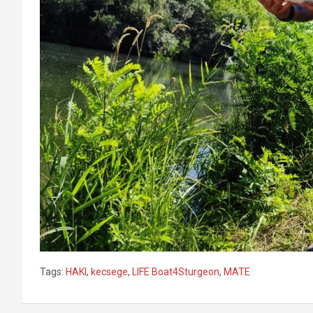
Tags:
HAKI
,
kecsege
,
LIFE Boat4Sturgeon
,
MATE