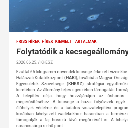
FRISS HÍREK
HÍREK
KIEMELT TARTALMAK
Folytatódik a kecsegeállomány
2026.06.25.
KHESZ
Ezúttal 65 kilogramm növendék kecsege érkezett vizeinkbe
Halászati Kutatóközpont (
HAKI
), továbbá a Magyar Orszá
Egyesületek Szövetsége (
KHESZ
) stratégiai együttm
keretében. Az állomány teljes egészében támogatás formáj
A telepítés célja, hogy hozzájáruljon az őshonos
megerősítéséhez. A kecsege a hazai folyóvizek egyik
élőhelyek védelme és a tudatos visszatelepítési progr
korábban kihelyezett ivadékokhoz hasonlóan a természet
támogatják a faj hosszú távú megőrzését is. A kihelye
narancssárga színű pont.