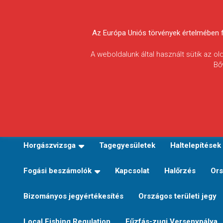
Skip
to
Körösvidéki Horgász
content
Az Európa Uniós törvények értelmében fel
Egyesületek
A weboldalunk által használt sütik az o
Bő
Szövetsége
E-TERÜLETI JEGY VÁLTÁS
Kezdőoldal
Horgászvi
Horgászvizsga
Tagegyesületek
Haltelepítések
Fogási beszámolók
Kapcsolat
Halőrzés
Ors
Bizományos jegyértékesítés
Országos területi jegy
Local Fishing Regulation
Fűzfás-zugi Versenypálya