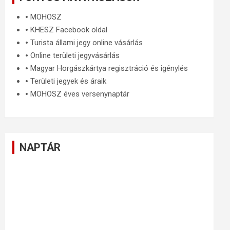
🞄
MOHOSZ
🞄
KHESZ Facebook oldal
🞄
Turista állami jegy online vásárlás
🞄
Online területi jegyvásárlás
🞄
Magyar Horgászkártya regisztráció és igénylés
🞄
Területi jegyek és áraik
🞄
MOHOSZ éves versenynaptár
NAPTÁR