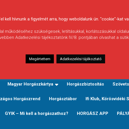
 kell hívnunk a figyelmét arra, hogy weboldalunk ún. "cookie"-kat vag
ldal működéséhez szükségesek, letiltásukkal, korlátozásukkal oldalu
vebben Adatkezelési tájékoztatónk IV/8. pontjában olvashat a sütikr
Megértettem
Adatkezelési tájékoztató
zeink
TERÜLETI JEGY TÍPUSOK ÉS ÁRAIK
Verseny
Magyar Horgászkártya
Horgászbiztosítás
Szövets
zágos Horgászrend
Horgásztábor
Ifi Klub, Körösvidéki 
GYIK – Mi kell a horgászathoz?
HORGÁSZ APP
PÁLY