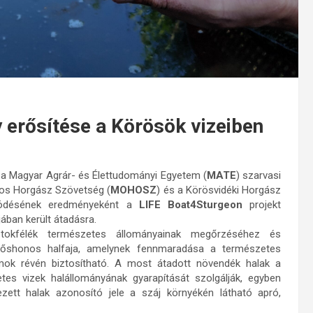
 erősítése a Körösök vizeiben
 a Magyar Agrár- és Élettudományi Egyetem (
MATE
) szarvasi
gos Horgász Szövetség (
MOHOSZ
) és a Körösvidéki Horgász
űködésének eredményeként a
LIFE Boat4Sturgeon
projekt
ában került átadásra.
 tokfélék természetes állományainak megőrzéséhez és
 őshonos halfaja, amelynek fennmaradása a természetes
amok révén biztosítható. A most átadott növendék halak a
es vizek halállományának gyarapítását szolgálják, egyben
zett halak azonosító jele a száj környékén látható apró,