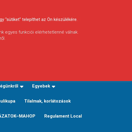
y "sütiket" telepíthet az Ön készülékére.
nk egyes funkciói elérhetetlenné válnak.
ől.
INFÓ
Helyi horgászrend
égünkről
Egyebek
Sulikupa
Tilalmak, korlátozások
ÁZATOK–MAHOP
Regulament Local