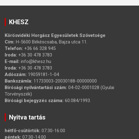
KHESZ
Körösvidéki Horgász Egyesületek Szövetsége
Cím:
H-5600 Békéscsaba, Bajza utca 11.
Telefon:
+36 66 328 945
Iroda:
+36 30 478 3783
E-mail:
info@khesz.hu
Iroda:
+36 30 478 3783
Adószám:
19059181-1-04
Bankszámla:
11733003-20030188-00000000
Bírósági nyilvántartási szám:
04-02-0001028 (Gyulai
Törvényszék)
Bírósági bejegyzés száma:
60.084/1993.
Nyitva tartás
hétfő-csütörtök:
07:30-16:00
péntek:
07:30-14:00