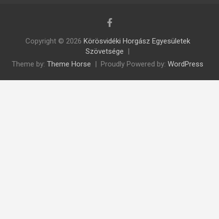
Copyright © 2026
Körösvidéki Horgász Egyesületek
Szövetsége
Theme by:
Theme Horse
Proudly Powered by:
WordPress