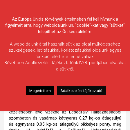
Skip
Körösvidéki Horgász
to
content
Az Európa Uniós törvények értelmében fel kell hívnunk a
Egyesületek Szövetsége
figyelmét arra, hogy weboldalunk ún. "cookie"-kat vagy "sütiket"
telepíthet az Ön készülékére.
A weboldalunk által használt sütik az oldal működéséhez
szükségesek, letiltásukkal, korlátozásukkal oldalunk egyes
funkciói elérhetetlenné válnak.
HÍREK
Bővebben Adatkezelési tájékoztatónk IV/8. pontjában olvashat
a sütikről.
Folytatódnak a tavaszi
haltelepítések
2011.04.07.
morneo.it
Megértettem
Adatkezelési tájékoztató
Tájékoztatjuk a Horgásztársakat, hogy tavaszi
halkihelyezéseink 2011. április 9-én folytatódnak. A KHESZ
kezelésében lévő vizekbe az Ecsegfalvi Halgazdaságból
szombaton és vasárnap kétnyaras 0,27 kg-os átlagsúlyú
és egynyaras 0,05 kg-os átlagsúlyú pikkelyes ponty, még