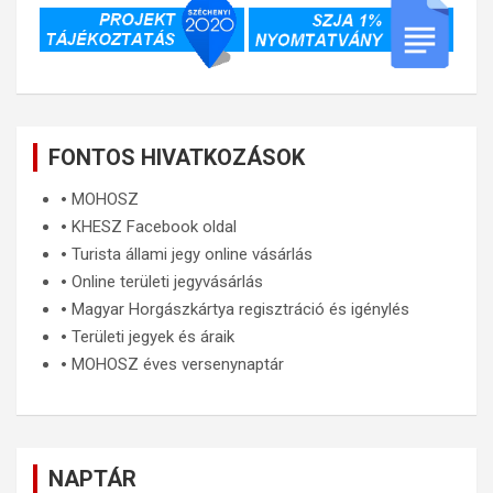
FONTOS HIVATKOZÁSOK
🞄
MOHOSZ
🞄
KHESZ Facebook oldal
🞄
Turista állami jegy online vásárlás
🞄
Online területi jegyvásárlás
🞄
Magyar Horgászkártya regisztráció és igénylés
🞄
Területi jegyek és áraik
🞄
MOHOSZ éves versenynaptár
NAPTÁR