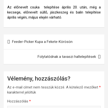
Az előnevelt csuka telepítése április 20. után, még a
kecsege, előnevelt süllő, jászkeszeg és balin telepítése
április végén, május elején várható.
Bejegyzés
Feeder-Picker Kupa a Fekete-Körösön
navigáció
Folytatódnak a tavaszi haltelepítések
Vélemény, hozzászólás?
Az e-mail címet nem tesszük közzé.
A kötelező mezőket
*
karakterrel jelöltük
Hozzászólás
*