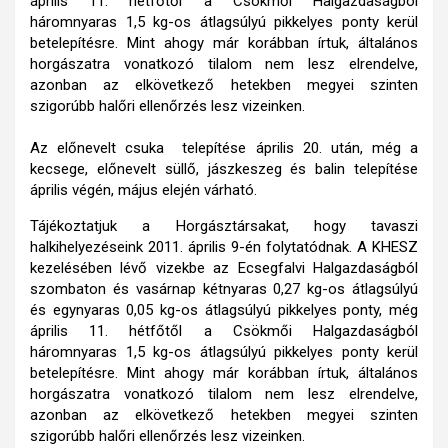
április 11. hétfőtől a Csökmői Halgazdaságból
háromnyaras 1,5 kg-os átlagsúlyú pikkelyes ponty kerül
betelepítésre. Mint ahogy már korábban írtuk, általános
horgászatra vonatkozó tilalom nem lesz elrendelve,
azonban az elkövetkező hetekben megyei szinten
szigorúbb halőri ellenőrzés lesz vizeinken.
Az előnevelt csuka telepítése április 20. után, még a
kecsege, előnevelt süllő, jászkeszeg és balin telepítése
április végén, május elején várható.
Tájékoztatjuk a Horgásztársakat, hogy tavaszi
halkihelyezéseink 2011. április 9-én folytatódnak. A KHESZ
kezelésében lévő vizekbe az Ecsegfalvi Halgazdaságból
szombaton és vasárnap kétnyaras 0,27 kg-os átlagsúlyú
és egynyaras 0,05 kg-os átlagsúlyú pikkelyes ponty, még
április 11. hétfőtől a Csökmői Halgazdaságból
háromnyaras 1,5 kg-os átlagsúlyú pikkelyes ponty kerül
betelepítésre. Mint ahogy már korábban írtuk, általános
horgászatra vonatkozó tilalom nem lesz elrendelve,
azonban az elkövetkező hetekben megyei szinten
szigorúbb halőri ellenőrzés lesz vizeinken.