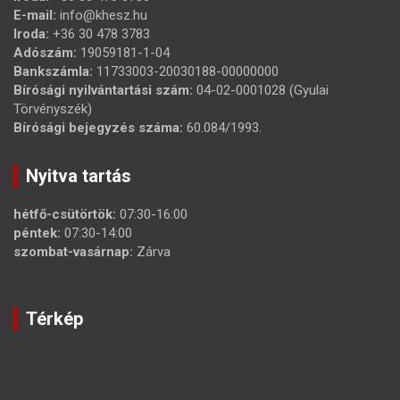
E-mail:
info@khesz.hu
Iroda:
+36 30 478 3783
Adószám:
19059181-1-04
Bankszámla:
11733003-20030188-00000000
Bírósági nyilvántartási szám:
04-02-0001028 (Gyulai
Törvényszék)
Bírósági bejegyzés száma:
60.084/1993.
Nyitva tartás
hétfő-csütörtök:
07:30-16:00
péntek:
07:30-14:00
szombat-vasárnap:
Zárva
Térkép