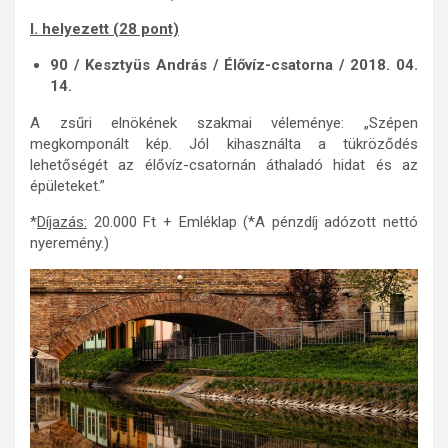
I. helyezett (28 pont)
90 / Kesztyüs András / Élővíz-csatorna / 2018. 04.
14.
A zsűri elnökének szakmai véleménye: „Szépen
megkomponált kép. Jól kihasználta a tükröződés
lehetőségét az élővíz-csatornán áthaladó hidat és az
épületeket.”
*
Díjazás:
20.000 Ft + Emléklap (*A pénzdíj adózott nettó
nyeremény.)