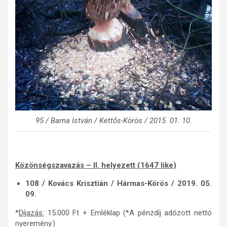
95 / Barna István / Kettős-Körös / 2015. 01. 10.
Közönségszavazás – II. helyezett (1647 like)
108 / Kovács Krisztián / Hármas-Körös / 2019. 05.
09.
*
Díjazás:
15.000 Ft + Emléklap (*A pénzdíj adózott nettó
nyeremény.)