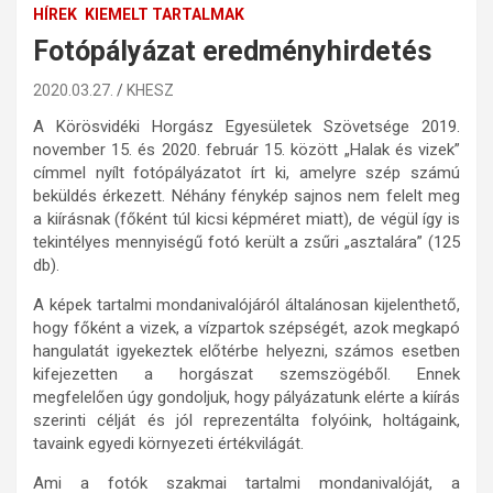
HÍREK
KIEMELT TARTALMAK
Fotópályázat eredményhirdetés
2020.03.27.
KHESZ
A Körösvidéki Horgász Egyesületek Szövetsége 2019.
november 15. és 2020. február 15. között „Halak és vizek”
címmel nyílt fotópályázatot írt ki, amelyre szép számú
beküldés érkezett. Néhány fénykép sajnos nem felelt meg
a kiírásnak (főként túl kicsi képméret miatt), de végül így is
tekintélyes mennyiségű fotó került a zsűri „asztalára” (125
db).
A képek tartalmi mondanivalójáról általánosan kijelenthető,
hogy főként a vizek, a vízpartok szépségét, azok megkapó
hangulatát igyekeztek előtérbe helyezni, számos esetben
kifejezetten a horgászat szemszögéből. Ennek
megfelelően úgy gondoljuk, hogy pályázatunk elérte a kiírás
szerinti célját és jól reprezentálta folyóink, holtágaink,
tavaink egyedi környezeti értékvilágát.
Ami a fotók szakmai tartalmi mondanivalóját, a