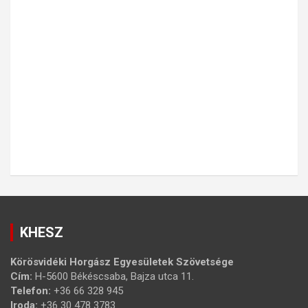
KHESZ
Körösvidéki Horgász Egyesületek Szövetsége
Cím:
H-5600 Békéscsaba, Bajza utca 11.
Telefon:
+36 66 328 945
Iroda:
+36 30 478 3783