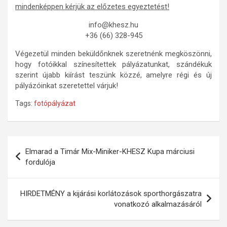
mindenképpen kérjük az előzetes egyeztetést!
info@khesz.hu
+36 (66) 328-945
Végezetül minden beküldőnknek szeretnénk megköszönni,
hogy fotóikkal színesítettek pályázatunkat, szándékuk
szerint újabb kiírást teszünk közzé, amelyre régi és új
pályázóinkat szeretettel várjuk!
Tags:
fotópályázat
Bejegyzés
Elmarad a Timár Mix-Miniker-KHESZ Kupa márciusi
navigáció
fordulója
HIRDETMÉNY a kijárási korlátozások sporthorgászatra
vonatkozó alkalmazásáról