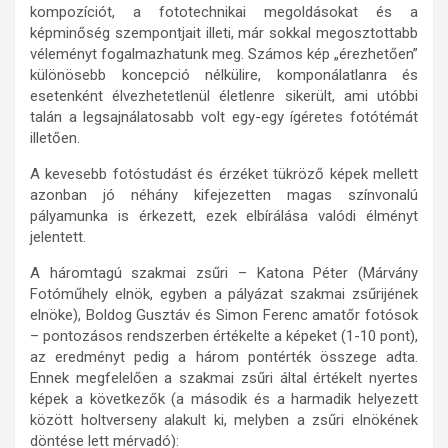
kompozíciót, a fototechnikai megoldásokat és a
képminőség szempontjait illeti, már sokkal megosztottabb
véleményt fogalmazhatunk meg. Számos kép „érezhetően”
különösebb koncepció nélkülire, komponálatlanra és
esetenként élvezhetetlenül életlenre sikerült, ami utóbbi
talán a legsajnálatosabb volt egy-egy ígéretes fotótémát
illetően.
A kevesebb fotóstudást és érzéket tükröző képek mellett
azonban jó néhány kifejezetten magas színvonalú
pályamunka is érkezett, ezek elbírálása valódi élményt
jelentett.
A háromtagú szakmai zsűri – Katona Péter (Márvány
Fotóműhely elnök, egyben a pályázat szakmai zsűrijének
elnöke), Boldog Gusztáv és Simon Ferenc amatőr fotósok
– pontozásos rendszerben értékelte a képeket (1-10 pont),
az eredményt pedig a három pontérték összege adta.
Ennek megfelelően a szakmai zsűri által értékelt nyertes
képek a következők (a második és a harmadik helyezett
között holtverseny alakult ki, melyben a zsűri elnökének
döntése lett mérvadó):