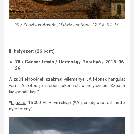
90 / Kesztyüs András / Élővíz-csatorna / 2018. 04. 14.
II. helyezett (26 pont)
70 / Gecser István / Hortobágy-Berettyó / 2018. 06.
26.
A zsűri elnökének szakmai véleménye: „A képnek hangulat
van. A fotós jó időben jókor volt a helyszínen. Szépen
kiexponált kép.”
*
Díjazás:
15.000 Ft + Emléklap (*A pénzdíj adózott nettó
nyeremény.)