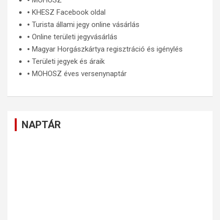
🞄
MOHOSZ
🞄
KHESZ Facebook oldal
🞄
Turista állami jegy online vásárlás
🞄
Online területi jegyvásárlás
🞄
Magyar Horgászkártya regisztráció és igénylés
🞄
Területi jegyek és áraik
🞄
MOHOSZ éves versenynaptár
NAPTÁR