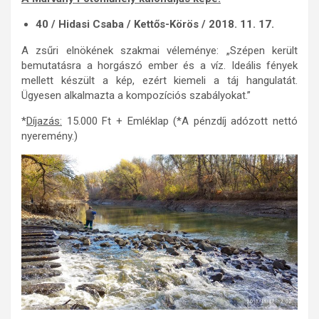
40 / Hidasi Csaba / Kettős-Körös / 2018. 11. 17.
A zsűri elnökének szakmai véleménye: „Szépen került
bemutatásra a horgászó ember és a víz. Ideális fények
mellett készült a kép, ezért kiemeli a táj hangulatát.
Ügyesen alkalmazta a kompozíciós szabályokat.”
*
Díjazás:
15.000 Ft + Emléklap (*A pénzdíj adózott nettó
nyeremény.)