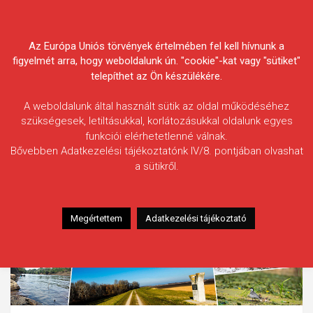
Skip
Körösvidéki Horgász
to
content
Az Európa Uniós törvények értelmében fel kell hívnunk a
Egyesületek Szövetsége
figyelmét arra, hogy weboldalunk ún. "cookie"-kat vagy "sütiket"
telepíthet az Ön készülékére.
A weboldalunk által használt sütik az oldal működéséhez
szükségesek, letiltásukkal, korlátozásukkal oldalunk egyes
funkciói elérhetetlenné válnak.
Bővebben Adatkezelési tájékoztatónk IV/8. pontjában olvashat
a sütikről.
Megértettem
Adatkezelési tájékoztató