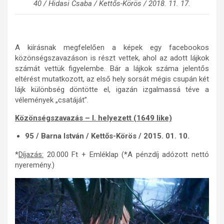
40 / Hidasi Csaba / Kettős-Körös / 2018. 11. 17.
A kiírásnak megfelelően a képek egy facebookos
közönségszavazáson is részt vettek, ahol az adott lájkok
számát vettük figyelembe. Bár a lájkok száma jelentős
eltérést mutatkozott, az első hely sorsát mégis csupán két
lájk különbség döntötte el, igazán izgalmassá téve a
vélemények „csatáját”.
Közönségszavazás – I. helyezett (1649 like)
95 / Barna István / Kettős-Körös / 2015. 01. 10.
*
Díjazás:
20.000 Ft + Emléklap (*A pénzdíj adózott nettó
nyeremény.)