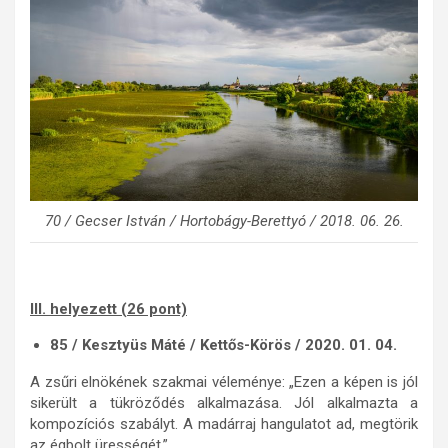
70 / Gecser István / Hortobágy-Berettyó / 2018. 06. 26.
III. helyezett (26 pont)
85 / Kesztyüs Máté / Kettős-Körös / 2020. 01. 04.
A zsűri elnökének szakmai véleménye: „Ezen a képen is jól
sikerült a tükröződés alkalmazása. Jól alkalmazta a
kompozíciós szabályt. A madárraj hangulatot ad, megtörik
az égbolt ürességét.”