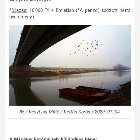
*
Díjazás:
10.000 Ft + Emléklap (*A pénzdíj adózott nettó
nyeremény.)
85 / Kesztyüs Máté / Kettős-Körös / 2020. 01. 04.
A Márvány Fotóműhely különdíjas képe: