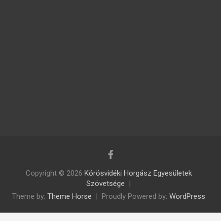
Copyright © 2026
Körösvidéki Horgász Egyesületek
Szövetsége
Theme by:
Theme Horse
Proudly Powered by:
WordPress