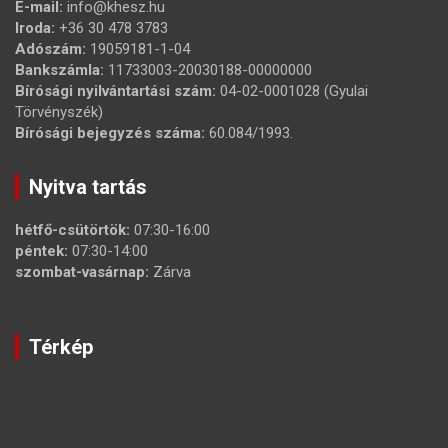
E-mail:
info@khesz.hu
Iroda:
+36 30 478 3783
Adószám:
19059181-1-04
Bankszámla:
11733003-20030188-00000000
Bírósági nyilvántartási szám:
04-02-0001028 (Gyulai
Törvényszék)
Bírósági bejegyzés száma:
60.084/1993.
Nyitva tartás
hétfő-csütörtök:
07:30-16:00
péntek:
07:30-14:00
szombat-vasárnap:
Zárva
Térkép