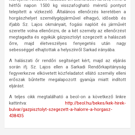
hétfői napon 1500 kg visszafogható méretű pontyot
telepített a vízkezelő. Általános ellenőrzés keretében a
horgászhelyet személygépjárművel elhagyó, idősebb és
ifjabb Sz. Lajos okmányait, fogási naplóit és járművét
szerette volna ellenőrizni, de a két személy az ellenőrzést
megtagadta és egyikük gázpisztolyt szegezett a halászati
őrre, majd életveszélyes fenyegetés után nagy
sebességgel elhajtottak a helyszínről Sarkad irányába.
A halászati őr rendőri segítséget kért, majd az eljárás
során ifj. Sz. Lajos ellen a Sarkadi Rendőrkapitányság
fegyverkezve elkövetett közfeladatot ellátó személy elleni
erőszak bűntette megalapozott gyanúja miatt indított
eljárást.
A teljes cikk megtalálható a beol-on a következő linkre
kattintva:
http://beol.hu/bekes/kek-hirek-
bulvar/gazpisztolyt-szegezett-a-halorre-a-horgasz-
438435