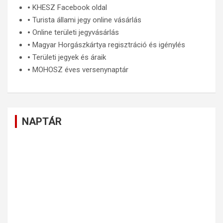
🞄
KHESZ Facebook oldal
🞄
Turista állami jegy online vásárlás
🞄
Online területi jegyvásárlás
🞄
Magyar Horgászkártya regisztráció és igénylés
🞄
Területi jegyek és áraik
🞄
MOHOSZ éves versenynaptár
NAPTÁR