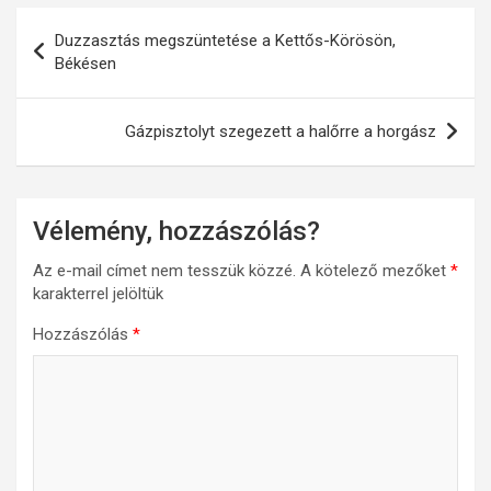
Bejegyzés
Duzzasztás megszüntetése a Kettős-Körösön,
navigáció
Békésen
Gázpisztolyt szegezett a halőrre a horgász
Vélemény, hozzászólás?
Az e-mail címet nem tesszük közzé.
A kötelező mezőket
*
karakterrel jelöltük
Hozzászólás
*