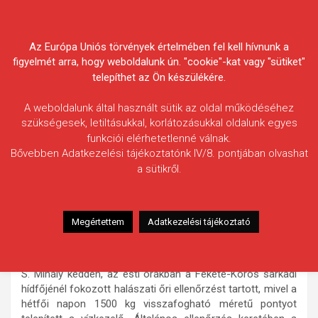
Skip
Körösvidéki Horgász
to
content
Az Európa Uniós törvények értelmében fel kell hívnunk a
Egyesületek Szövetsége
figyelmét arra, hogy weboldalunk ún. "cookie"-kat vagy "sütiket"
telepíthet az Ön készülékére.
A weboldalunk által használt sütik az oldal működéséhez
szükségesek, letiltásukkal, korlátozásukkal oldalunk egyes
funkciói elérhetetlenné válnak.
HÍREK
Bővebben Adatkezelési tájékoztatónk IV/8. pontjában olvashat
a sütikről.
Gázpisztolyt szegezett a halőrre
a horgász
2012.04.19.
morneo.it
Megértettem
Adatkezelési tájékoztató
A Körösvidéki Horgász Egyesületek
Szövetsége alkalmazotti státuszú hivatásos halászati őre,
S. Mihály kedden, az esti órákban a Fekete-Körös sarkadi
hídfőjénél fokozott halászati őri ellenőrzést tartott, mivel a
hétfői napon 1500 kg visszafogható méretű pontyot