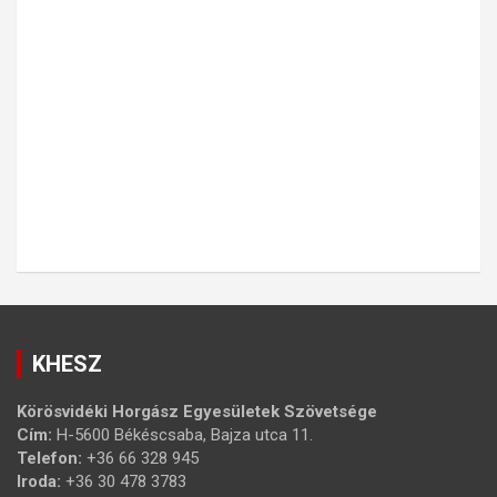
KHESZ
Körösvidéki Horgász Egyesületek Szövetsége
Cím:
H-5600 Békéscsaba, Bajza utca 11.
Telefon:
+36 66 328 945
Iroda:
+36 30 478 3783