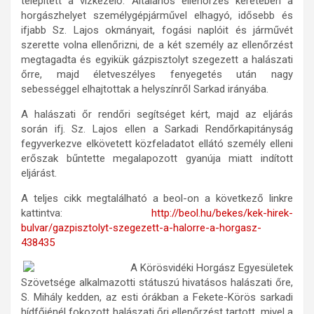
telepített a vízkezelő. Általános ellenőrzés keretében a
horgászhelyet személygépjárművel elhagyó, idősebb és
ifjabb Sz. Lajos okmányait, fogási naplóit és járművét
szerette volna ellenőrizni, de a két személy az ellenőrzést
megtagadta és egyikük gázpisztolyt szegezett a halászati
őrre, majd életveszélyes fenyegetés után nagy
sebességgel elhajtottak a helyszínről Sarkad irányába.
A halászati őr rendőri segítséget kért, majd az eljárás
során ifj. Sz. Lajos ellen a Sarkadi Rendőrkapitányság
fegyverkezve elkövetett közfeladatot ellátó személy elleni
erőszak bűntette megalapozott gyanúja miatt indított
eljárást.
A teljes cikk megtalálható a beol-on a következő linkre
kattintva:
http://beol.hu/bekes/kek-hirek-
bulvar/gazpisztolyt-szegezett-a-halorre-a-horgasz-
438435
A Körösvidéki Horgász Egyesületek
Szövetsége alkalmazotti státuszú hivatásos halászati őre,
S. Mihály kedden, az esti órákban a Fekete-Körös sarkadi
hídfőjénél fokozott halászati őri ellenőrzést tartott, mivel a