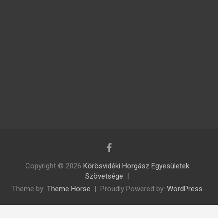
Copyright © 2026
Körösvidéki Horgász Egyesületek
Szövetsége
Theme by:
Theme Horse
Proudly Powered by:
WordPress