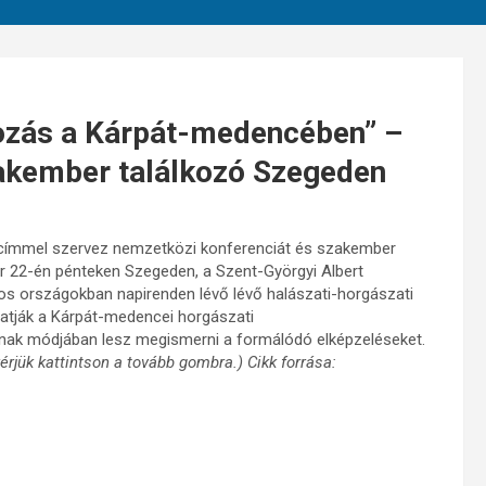
yozás a Kárpát-medencében” –
akember találkozó Szegeden
 címmel szervez nemzetközi konferenciát és szakember
 22-én pénteken Szegeden, a Szent-Györgyi Albert
s országokban napirenden lévő lévő halászati-horgászati
atják a Kárpát-medencei horgászati
gnak módjában lesz megismerni a formálódó elképzeléseket.
rjük kattintson a tovább gombra.) Cikk forrása: