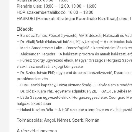
Regisztráció: 09:00 – 10:00
Plenáris ülés: 10:00 – 12:00, 13:00 – 16:00
HOP szakembertalálkozó: 16:00 – 18:00
HASKOBI (Halászati Stratégiai Koordináló Bizottság) ülés: 
Előadók:
– Bardócz Tamás, Főosztályvezető, VM Erdészeti, Halászati és Vad
– Dr. Vitalij Bekh (Halászati Intézet, Kijev,Ukrajna) – A rekreációs 
– Marija Smederevac-Lalic – Összefoglaló a kereskedelmi és rekreá
– Aleksandar Hegedis – A halászati program és annak halászati er
– Fűrész György ügyvezető elnök, Magyar Országos Horgász Szöve
vizek hasznosításának jogi környezete
– Dr. Szűcs István PhD, egyetemi docens, tanszékvezető, Debrecen
problémaelemzés
– Busi László kapitány, Tiszai Vízirendőrség – Halvédelem a rend
– Dr. Glózik Klára PhD, egyetemi adjunktus SZIE – GAEK , a Békés 
– Láda Gáspár ügyvezető elnök, Horgászegyesületek Csongrád Meg
halgazdálkodásban
– Halasi-Kovács Béla – A HOP szerepe a természetes vizi halgazd
Tolmácsolás: Angol, Német, Szerb, Román
A részvétel ingyenes.