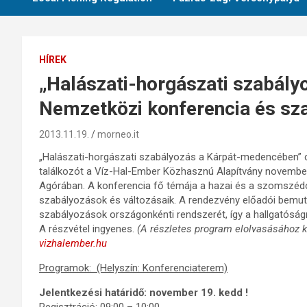
HÍREK
„Halászati-horgászati szabál
Nemzetközi konferencia és sz
2013.11.19.
morneo.it
„Halászati-horgászati szabályozás a Kárpát-medencében”
találkozót a Víz-Hal-Ember Közhasznú Alapítvány november
Agórában. A konferencia fő témája a hazai és a szomszédo
szabályozások és változásaik. A rendezvény előadói bemut
szabályozások országonkénti rendszerét, így a hallgatósá
A részvétel ingyenes.
(A részletes program elolvasásához ké
vizhalember.hu
Programok: (Helyszín: Konferenciaterem)
Jelentkezési határidő: november 19. kedd !