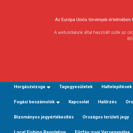
Skip
to
Körösvidéki Horgász
content
Az Európa Uniós törvények értelmében fel
Egyesületek
A weboldalunk által használt sütik az o
Bő
Szövetsége
E-TERÜLETI JEGY VÁLTÁS
Kezdőoldal
Horgászvi
Horgászvizsga
Tagegyesületek
Haltelepítések
Fogási beszámolók
Kapcsolat
Halőrzés
Ors
Bizományos jegyértékesítés
Országos területi jegy
Local Fishing Regulation
Fűzfás-zugi Versenypálya