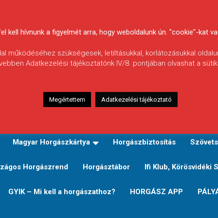
 kell hívnunk a figyelmét arra, hogy weboldalunk ún. "cookie"-kat vag
ldal működéséhez szükségesek, letiltásukkal, korlátozásukkal oldalu
vebben Adatkezelési tájékoztatónk IV/8. pontjában olvashat a sütikr
Megértettem
Adatkezelési tájékoztató
zeink
TERÜLETI JEGY TÍPUSOK ÉS ÁRAIK
Verseny
Magyar Horgászkártya
Horgászbiztosítás
Szövets
zágos Horgászrend
Horgásztábor
Ifi Klub, Körösvidéki 
GYIK – Mi kell a horgászathoz?
HORGÁSZ APP
PÁLY