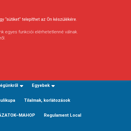
y "sütiket" telepíthet az Ön készülékére.
nk egyes funkciói elérhetetlenné válnak.
ől.
INFÓ
Helyi horgászrend
égünkről
Egyebek
Sulikupa
Tilalmak, korlátozások
ÁZATOK–MAHOP
Regulament Local