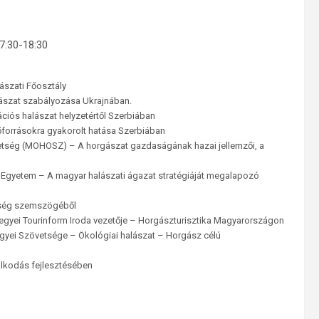
17:30-18:30
ászati Főosztály
halászat szabályozása Ukrajnában.
ciós halászat helyzetértől Szerbiában
őforrásokra gyakorolt hatása Szerbiában
tség (MOHOSZ) – A horgászat gazdaságának hazai jellemzői, a
i Egyetem – A magyar halászati ágazat stratégiáját megalapozó
őrség szemszögéből
Megyei Tourinform Iroda vezetője – Horgászturisztika Magyarországon
yei Szövetsége – Ökológiai halászat – Horgász célú
álkodás fejlesztésében