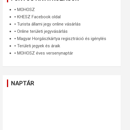
🞄
MOHOSZ
🞄
KHESZ Facebook oldal
🞄
Turista állami jegy online vásárlás
🞄
Online területi jegyvásárlás
🞄
Magyar Horgászkártya regisztráció és igénylés
🞄
Területi jegyek és áraik
🞄
MOHOSZ éves versenynaptár
NAPTÁR