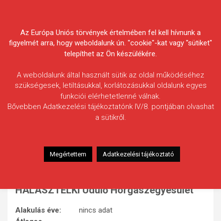
Skip
Körösvidéki Horgász
to
content
Az Európa Uniós törvények értelmében fel kell hívnunk a
Egyesületek Szövetsége
figyelmét arra, hogy weboldalunk ún. "cookie"-kat vagy "sütiket"
telepíthet az Ön készülékére.
A weboldalunk által használt sütik az oldal működéséhez
szükségesek, letiltásukkal, korlátozásukkal oldalunk egyes
funkciói elérhetetlenné válnak.
HÍREK
Bővebben Adatkezelési tájékoztatónk IV/8. pontjában olvashat
a sütikről.
HALÁSZTELKI Üdülő
Horgászegyesület
2016.01.29.
morneo.it
Megértettem
Adatkezelési tájékoztató
HALÁSZTELKI Üdülő Horgászegyesület
Alakulás éve:
nincs adat