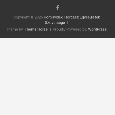
Copyright © 2026
Körösvidéki Horgász Egyesületek
Szövetsége
Theme by:
Theme Horse
Proudly Powered by:
WordPress