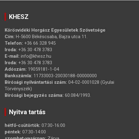
KHESZ
Körösvidéki Horgász Egyesületek Szövetsége
Cím:
H-5600 Békéscsaba, Bajza utca 11.
Telefon:
+36 66 328 945
Iroda:
+36 30 478 3783
E-mail:
info@khesz.hu
Iroda:
+36 30 478 3783
Adószám:
19059181-1-04
Bankszámla:
11733003-20030188-00000000
Bírósági nyilvántartási szám:
04-02-0001028 (Gyulai
Törvényszék)
Bírósági bejegyzés száma:
60.084/1993.
Nyitva tartás
hétfő-csütörtök:
07:30-16:00
péntek:
07:30-14:00
szombat-vasárnap:
Zárva