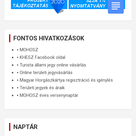
FONTOS HIVATKOZÁSOK
🞄
MOHOSZ
🞄
KHESZ Facebook oldal
🞄
Turista állami jegy online vásárlás
🞄
Online területi jegyvásárlás
🞄
Magyar Horgászkártya regisztráció és igénylés
🞄
Területi jegyek és áraik
🞄
MOHOSZ éves versenynaptár
NAPTÁR