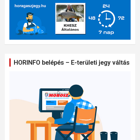
HORINFO belépés – E-területi jegy váltás