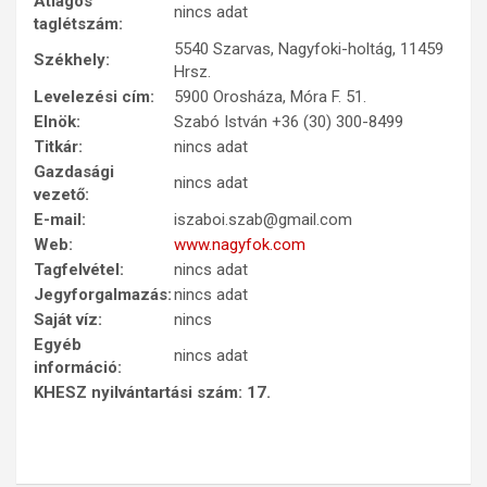
Átlagos
nincs adat
taglétszám:
5540 Szarvas, Nagyfoki-holtág, 11459
Székhely:
Hrsz.
Levelezési cím:
5900 Orosháza, Móra F. 51.
Elnök:
Szabó István +36 (30) 300-8499
Titkár:
nincs adat
Gazdasági
nincs adat
vezető:
E-mail:
iszaboi.szab@gmail.com
Web:
www.nagyfok.com
Tagfelvétel:
nincs adat
Jegyforgalmazás:
nincs adat
Saját víz:
nincs
Egyéb
nincs adat
információ:
KHESZ nyilvántartási szám: 17.