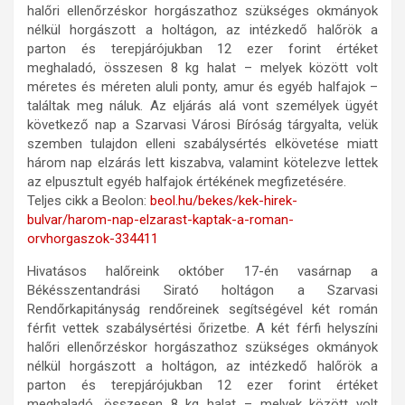
halőri ellenőrzéskor horgászathoz szükséges okmányok
nélkül horgászott a holtágon, az intézkedő halőrök a
parton és terepjárójukban 12 ezer forint értéket
meghaladó, összesen 8 kg halat – melyek között volt
méretes és méreten aluli ponty, amur és egyéb halfajok –
találtak meg náluk. Az eljárás alá vont személyek ügyét
következő nap a Szarvasi Városi Bíróság tárgyalta, velük
szemben tulajdon elleni szabálysértés elkövetése miatt
három nap elzárás lett kiszabva, valamint kötelezve lettek
az elpusztult egyéb halfajok értékének megfizetésére.
Teljes cikk a Beolon:
beol.hu/bekes/kek-hirek-
bulvar/harom-nap-elzarast-kaptak-a-roman-
orvhorgaszok-334411
Hivatásos halőreink október 17-én vasárnap a
Békésszentandrási Sirató holtágon a Szarvasi
Rendőrkapitányság rendőreinek segítségével két román
férfit vettek szabálysértési őrizetbe. A két férfi helyszíni
halőri ellenőrzéskor horgászathoz szükséges okmányok
nélkül horgászott a holtágon, az intézkedő halőrök a
parton és terepjárójukban 12 ezer forint értéket
meghaladó, összesen 8 kg halat – melyek között volt