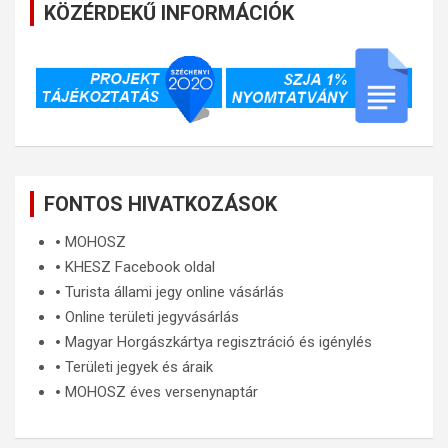
KÖZÉRDEKŰ INFORMÁCIÓK
FONTOS HIVATKOZÁSOK
🞄
MOHOSZ
🞄
KHESZ Facebook oldal
🞄
Turista állami jegy online vásárlás
🞄
Online területi jegyvásárlás
🞄
Magyar Horgászkártya regisztráció és igénylés
🞄
Területi jegyek és áraik
🞄
MOHOSZ éves versenynaptár