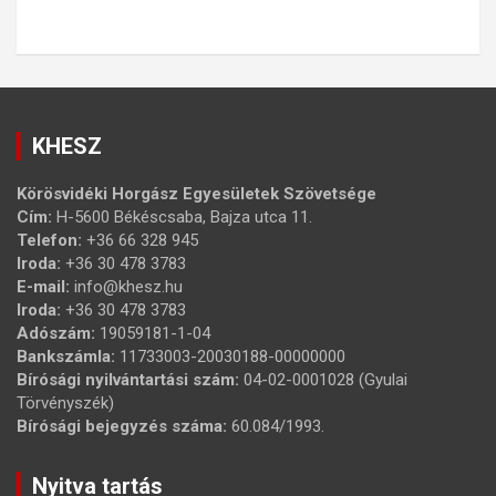
KHESZ
Körösvidéki Horgász Egyesületek Szövetsége
Cím:
H-5600 Békéscsaba, Bajza utca 11.
Telefon:
+36 66 328 945
Iroda:
+36 30 478 3783
E-mail:
info@khesz.hu
Iroda:
+36 30 478 3783
Adószám:
19059181-1-04
Bankszámla:
11733003-20030188-00000000
Bírósági nyilvántartási szám:
04-02-0001028 (Gyulai
Törvényszék)
Bírósági bejegyzés száma:
60.084/1993.
Nyitva tartás