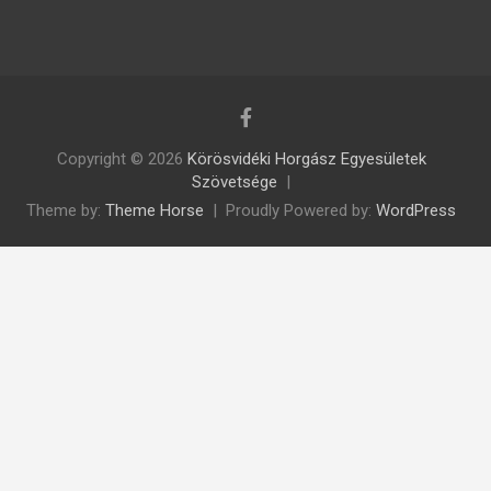
Copyright © 2026
Körösvidéki Horgász Egyesületek
Szövetsége
Theme by:
Theme Horse
Proudly Powered by:
WordPress