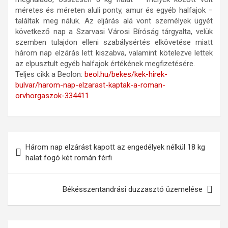
méretes és méreten aluli ponty, amur és egyéb halfajok –
találtak meg náluk. Az eljárás alá vont személyek ügyét
következő nap a Szarvasi Városi Bíróság tárgyalta, velük
szemben tulajdon elleni szabálysértés elkövetése miatt
három nap elzárás lett kiszabva, valamint kötelezve lettek
az elpusztult egyéb halfajok értékének megfizetésére.
Teljes cikk a Beolon:
beol.hu/bekes/kek-hirek-
bulvar/harom-nap-elzarast-kaptak-a-roman-
orvhorgaszok-334411
Bejegyzés
Három nap elzárást kapott az engedélyek nélkül 18 kg
navigáció
halat fogó két román férfi
Békésszentandrási duzzasztó üzemelése