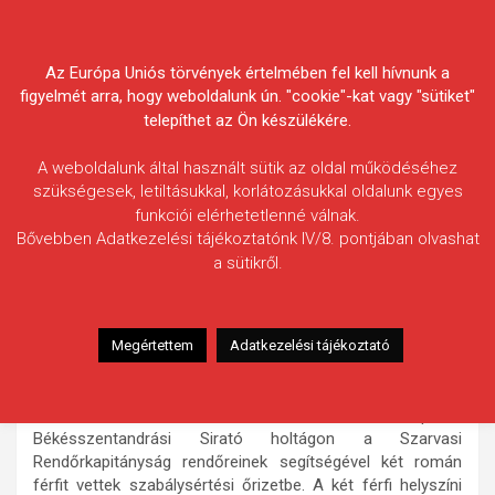
Skip
Körösvidéki Horgász
to
content
Az Európa Uniós törvények értelmében fel kell hívnunk a
Egyesületek Szövetsége
figyelmét arra, hogy weboldalunk ún. "cookie"-kat vagy "sütiket"
telepíthet az Ön készülékére.
A weboldalunk által használt sütik az oldal működéséhez
szükségesek, letiltásukkal, korlátozásukkal oldalunk egyes
funkciói elérhetetlenné válnak.
HÍREK
Bővebben Adatkezelési tájékoztatónk IV/8. pontjában olvashat
a sütikről.
Három nap elzárást kapott az
engedélyek nélkül 18 kg halat
fogó két román férfi
Megértettem
Adatkezelési tájékoztató
2010.11.05.
morneo.it
Hivatásos halőreink október 17-én vasárnap a
Békésszentandrási Sirató holtágon a Szarvasi
Rendőrkapitányság rendőreinek segítségével két román
férfit vettek szabálysértési őrizetbe. A két férfi helyszíni