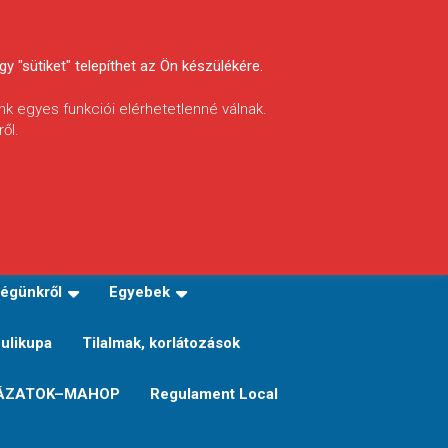
y "sütiket" telepíthet az Ön készülékére.
nk egyes funkciói elérhetetlenné válnak.
ől.
INFÓ
Helyi horgászrend
égünkről
Egyebek
Sulikupa
Tilalmak, korlátozások
ÁZATOK–MAHOP
Regulament Local