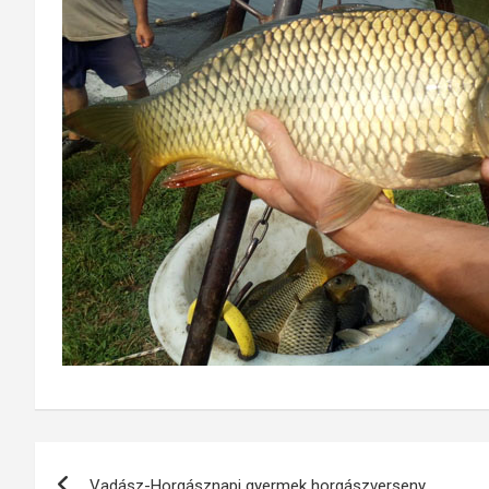
Bejegyzés
Vadász-Horgásznapi gyermek horgászverseny