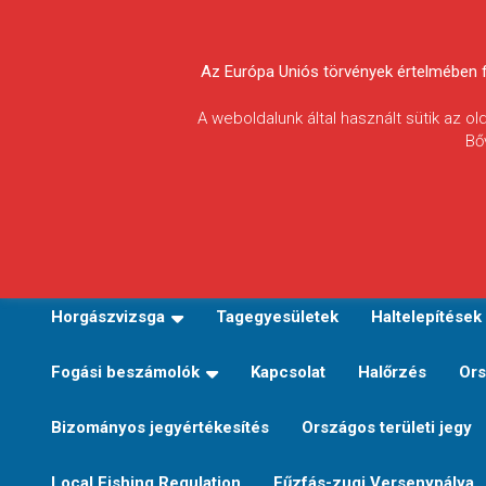
Skip
to
Körösvidéki Horgász
content
Az Európa Uniós törvények értelmében fel
Egyesületek
A weboldalunk által használt sütik az o
Bő
Szövetsége
E-TERÜLETI JEGY VÁLTÁS
Kezdőoldal
Horgászvi
Horgászvizsga
Tagegyesületek
Haltelepítések
Fogási beszámolók
Kapcsolat
Halőrzés
Ors
Bizományos jegyértékesítés
Országos területi jegy
Local Fishing Regulation
Fűzfás-zugi Versenypálya