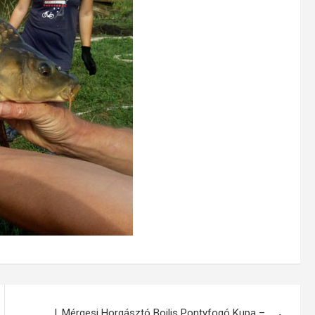
I. Mérgesi Horgásztó Bojlis Pontyfogó Kupa –