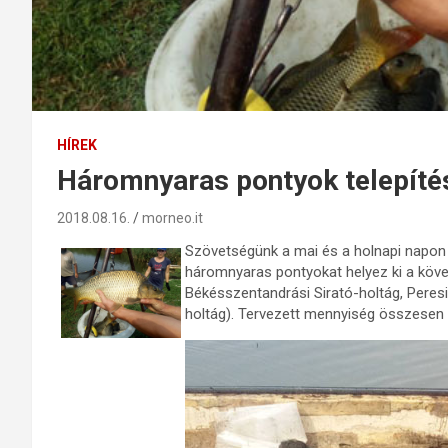
HÍREK
Háromnyaras pontyok telepíté
2018.08.16.
morneo.it
Szövetségünk a mai és a holnapi napon
háromnyaras pontyokat helyez ki a követ
Békésszentandrási Sirató-holtág, Peres
holtág). Tervezett mennyiség összesen 8