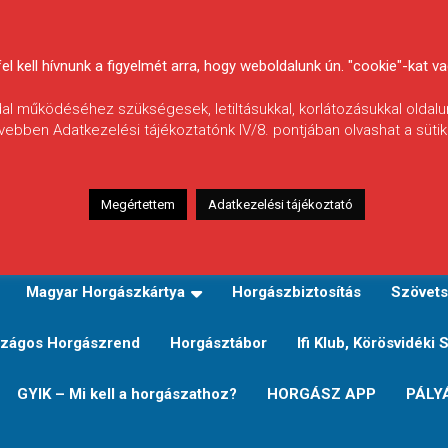
 kell hívnunk a figyelmét arra, hogy weboldalunk ún. "cookie"-kat vag
ldal működéséhez szükségesek, letiltásukkal, korlátozásukkal oldalu
vebben Adatkezelési tájékoztatónk IV/8. pontjában olvashat a sütikr
Megértettem
Adatkezelési tájékoztató
zeink
TERÜLETI JEGY TÍPUSOK ÉS ÁRAIK
Verseny
Magyar Horgászkártya
Horgászbiztosítás
Szövets
zágos Horgászrend
Horgásztábor
Ifi Klub, Körösvidéki 
GYIK – Mi kell a horgászathoz?
HORGÁSZ APP
PÁLY