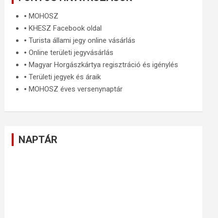
🞄
MOHOSZ
🞄
KHESZ Facebook oldal
🞄
Turista állami jegy online vásárlás
🞄
Online területi jegyvásárlás
🞄
Magyar Horgászkártya regisztráció és igénylés
🞄
Területi jegyek és áraik
🞄
MOHOSZ éves versenynaptár
NAPTÁR