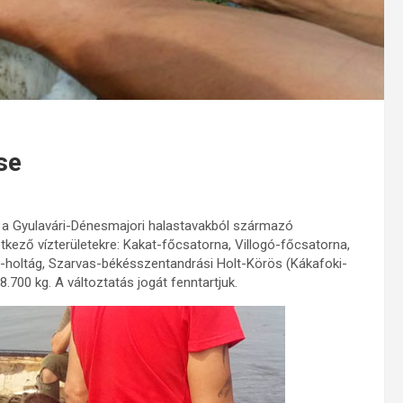
se
 a Gyulavári-Dénesmajori halastavakból származó
kező vízterületekre: Kakat-főcsatorna, Villogó-főcsatorna,
i-holtág, Szarvas-békésszentandrási Holt-Körös (Kákafoki-
.700 kg. A változtatás jogát fenntartjuk.