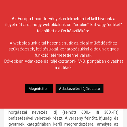
Skip
Körösvidéki Horgász
to
content
Az Európa Uniós törvények értelmében fel kell hívnunk a
Egyesületek Szövetsége
figyelmét arra, hogy weboldalunk ún. "cookie"-kat vagy "sütiket"
telepíthet az Ön készülékére.
A weboldalunk által használt sütik az oldal működéséhez
szükségesek, letiltásukkal, korlátozásukkal oldalunk egyes
funkciói elérhetetlenné válnak.
HÍREK
Bővebben Adatkezelési tájékoztatónk IV/8. pontjában olvashat
a sütikről.
Hétvégi horgászversenyek
2010.07.12.
morneo.it
A
Körösvidéki Sporthorgász Egyesület
2010. július 16-
Megértettem
Adatkezelési tájékoztató
18-án
rendezi meg szokásos nagyhalfogó versenyét a
Hármas-Körösön, a Félhalmi holtágon, valamint a Danzugi
holtágon
. A verseny nyílt, amelyen más egyesületek
horgászai nevezési díj (felnőtt 600,- ifi 300,-Ft)
befizetésével vehetnek részt. A verseny felnőtt, ifjúsági és
gyermek kategóriában kerül megrendezésre, amelyre az