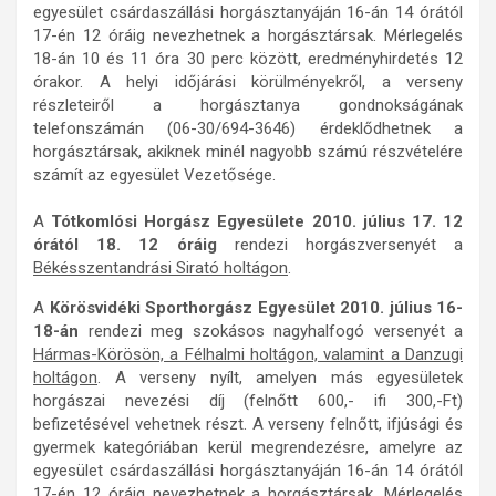
egyesület csárdaszállási horgásztanyáján 16-án 14 órától
17-én 12 óráig nevezhetnek a horgásztársak. Mérlegelés
18-án 10 és 11 óra 30 perc között, eredményhirdetés 12
órakor. A helyi időjárási körülményekről, a verseny
részleteiről a horgásztanya gondnokságának
telefonszámán (06-30/694-3646) érdeklődhetnek a
horgásztársak, akiknek minél nagyobb számú részvételére
számít az egyesület Vezetősége.
A
Tótkomlósi Horgász Egyesülete 2010. július 17. 12
órától 18. 12 óráig
rendezi horgászversenyét a
Békésszentandrási Sirató holtágon
.
A
Körösvidéki Sporthorgász Egyesület
2010. július 16-
18-án
rendezi meg szokásos nagyhalfogó versenyét a
Hármas-Körösön, a Félhalmi holtágon, valamint a Danzugi
holtágon
. A verseny nyílt, amelyen más egyesületek
horgászai nevezési díj (felnőtt 600,- ifi 300,-Ft)
befizetésével vehetnek részt. A verseny felnőtt, ifjúsági és
gyermek kategóriában kerül megrendezésre, amelyre az
egyesület csárdaszállási horgásztanyáján 16-án 14 órától
17-én 12 óráig nevezhetnek a horgásztársak. Mérlegelés