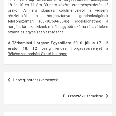
18-án 10 és 11 óra 30 perc között, eredményhirdetés 12
órakor. A helyi időjárási körülményekről, a verseny
részleteiről a horgásztanya gondnokságának
telefonszámán (06-30/694-3646) érdeklődhetnek a
horgásztársak, akiknek minél nagyobb számú részvételére
számít az egyesület Vezetősége.
A
Tótkomlósi Horgász Egyesülete 2010. július 17. 12
órától 18. 12 óráig
rendezi horgászversenyét a
Békésszentandrási Sirató holtágon
.
Bejegyzés
Hétvégi horgászversenyek
navigáció
Duzzasztók üzemelése