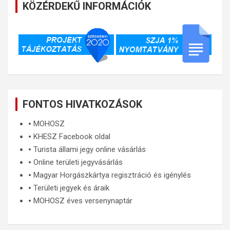
KÖZÉRDEKŰ INFORMÁCIÓK
FONTOS HIVATKOZÁSOK
🞄
MOHOSZ
🞄
KHESZ Facebook oldal
🞄
Turista állami jegy online vásárlás
🞄
Online területi jegyvásárlás
🞄
Magyar Horgászkártya regisztráció és igénylés
🞄
Területi jegyek és áraik
🞄
MOHOSZ éves versenynaptár