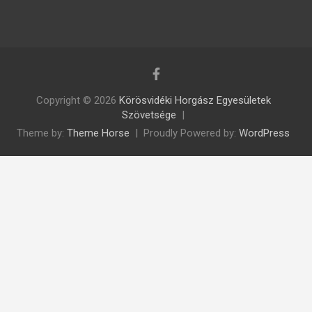
Copyright © 2026
Körösvidéki Horgász Egyesületek
Szövetsége
Theme by:
Theme Horse
Proudly Powered by:
WordPress