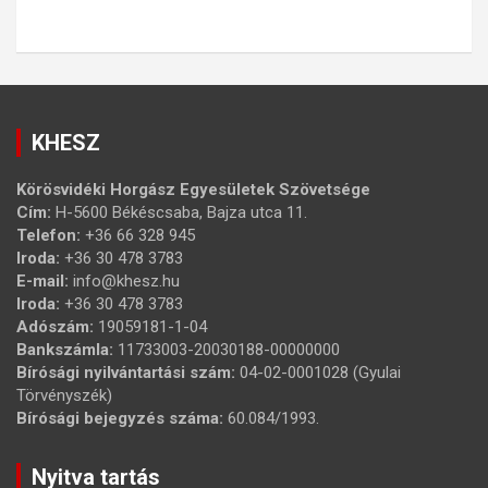
KHESZ
Körösvidéki Horgász Egyesületek Szövetsége
Cím:
H-5600 Békéscsaba, Bajza utca 11.
Telefon:
+36 66 328 945
Iroda:
+36 30 478 3783
E-mail:
info@khesz.hu
Iroda:
+36 30 478 3783
Adószám:
19059181-1-04
Bankszámla:
11733003-20030188-00000000
Bírósági nyilvántartási szám:
04-02-0001028 (Gyulai
Törvényszék)
Bírósági bejegyzés száma:
60.084/1993.
Nyitva tartás