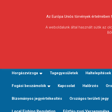
Skip
to
Körösvidéki Horgász
content
Az Európa Uniós törvények értelmében fel
Egyesületek
A weboldalunk által használt sütik az o
Bő
Szövetsége
E-TERÜLETI JEGY VÁLTÁS
Kezdőoldal
Horgászvi
Horgászvizsga
Tagegyesületek
Haltelepítések
Fogási beszámolók
Kapcsolat
Halőrzés
Ors
Bizományos jegyértékesítés
Országos területi jegy
Local Fishing Regulation
Fűzfás-zugi Versenypálya