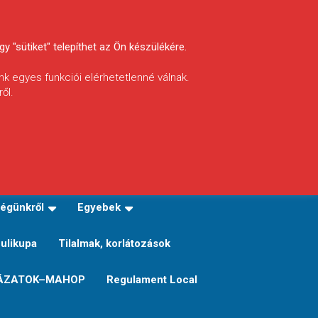
y "sütiket" telepíthet az Ön készülékére.
nk egyes funkciói elérhetetlenné válnak.
ől.
INFÓ
Helyi horgászrend
égünkről
Egyebek
Sulikupa
Tilalmak, korlátozások
ÁZATOK–MAHOP
Regulament Local