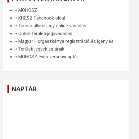
🞄
MOHOSZ
🞄
KHESZ Facebook oldal
🞄
Turista állami jegy online vásárlás
🞄
Online területi jegyvásárlás
🞄
Magyar Horgászkártya regisztráció és igénylés
🞄
Területi jegyek és áraik
🞄
MOHOSZ éves versenynaptár
NAPTÁR