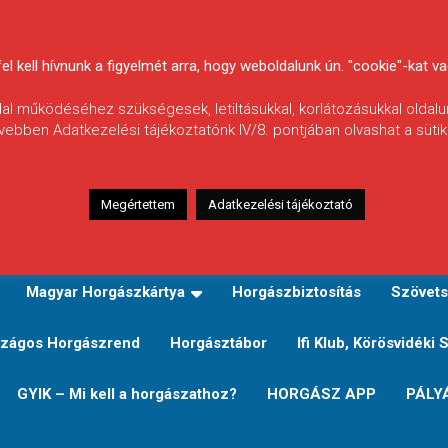
 kell hívnunk a figyelmét arra, hogy weboldalunk ún. "cookie"-kat vag
ldal működéséhez szükségesek, letiltásukkal, korlátozásukkal oldalu
vebben Adatkezelési tájékoztatónk IV/8. pontjában olvashat a sütikr
Megértettem
Adatkezelési tájékoztató
zeink
TERÜLETI JEGY TÍPUSOK ÉS ÁRAIK
Verseny
Magyar Horgászkártya
Horgászbiztosítás
Szövets
zágos Horgászrend
Horgásztábor
Ifi Klub, Körösvidéki 
GYIK – Mi kell a horgászathoz?
HORGÁSZ APP
PÁLY