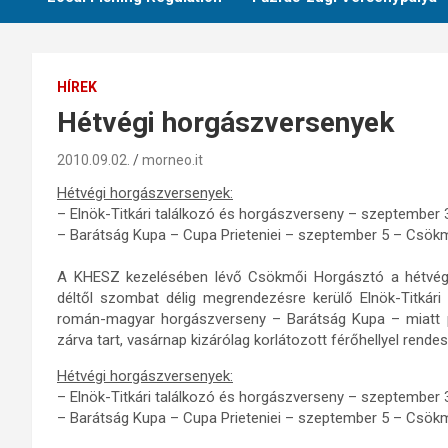
HÍREK
Hétvégi horgászversenyek
2010.09.02.
morneo.it
Hétvégi horgászversenyek:
– Elnök-Titkári találkozó és horgászverseny – szeptembe
– Barátság Kupa – Cupa Prieteniei – szeptember 5 – Csö
A KHESZ kezelésében lévő Csökmői Horgásztó a hétvégén 
déltől szombat délig megrendezésre kerülő Elnök-Titkár
román-magyar horgászverseny – Barátság Kupa – miatt p
zárva tart, vasárnap kizárólag korlátozott férőhellyel rendes
Hétvégi horgászversenyek:
– Elnök-Titkári találkozó és horgászverseny – szeptembe
– Barátság Kupa – Cupa Prieteniei – szeptember 5 – Csö