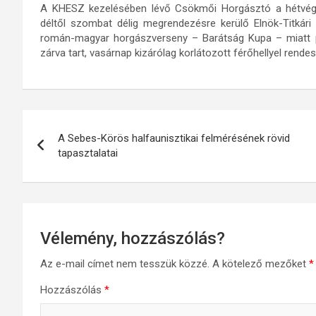
A KHESZ kezelésében lévő Csökmői Horgásztó a hétvégén 
déltől szombat délig megrendezésre kerülő Elnök-Titkár
román-magyar horgászverseny – Barátság Kupa – miatt p
zárva tart, vasárnap kizárólag korlátozott férőhellyel rendes
Bejegyzés
A Sebes-Körös halfaunisztikai felmérésének rövid
navigáció
tapasztalatai
Vélemény, hozzászólás?
Az e-mail címet nem tesszük közzé.
A kötelező mezőket
*
Hozzászólás
*