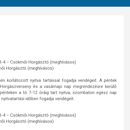
r 3-4 – Csökmői Horgásztó (meghívásos)
kmői Horgásztó (meghívásos)
korlátozott nyitva tartással fogadja vendégeit. A péntek
i Horgászverseny és a vasárnapi nap megrendezésre kerülő
énteken a tó 7-12 óráig tart nyitva, szombaton egész nap
 nyitvatartási időben fogadja vendégeit.
r 3-4 – Csökmői Horgásztó (meghívásos)
kmői Horgásztó (meghívásos)