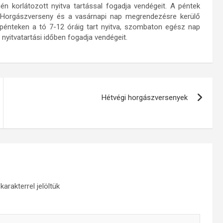
korlátozott nyitva tartással fogadja vendégeit. A péntek
i Horgászverseny és a vasárnapi nap megrendezésre kerülő
énteken a tó 7-12 óráig tart nyitva, szombaton egész nap
 nyitvatartási időben fogadja vendégeit.
Hétvégi horgászversenyek
karakterrel jelöltük