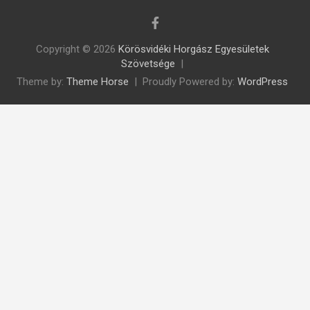
Copyright © 2026
Körösvidéki Horgász Egyesületek
Szövetsége
Theme by:
Theme Horse
Proudly Powered by:
WordPress