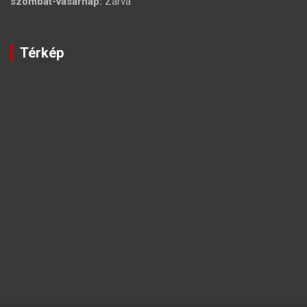
szombat-vasárnap:
Zárva
Térkép