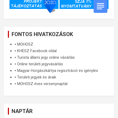
FONTOS HIVATKOZÁSOK
🞄
MOHOSZ
🞄
KHESZ Facebook oldal
🞄
Turista állami jegy online vásárlás
🞄
Online területi jegyvásárlás
🞄
Magyar Horgászkártya regisztráció és igénylés
🞄
Területi jegyek és áraik
🞄
MOHOSZ éves versenynaptár
NAPTÁR