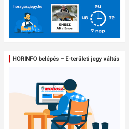
HORINFO belépés – E-területi jegy váltás