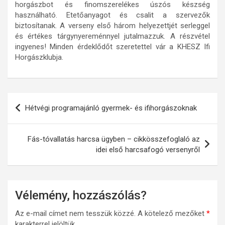
horgászbot és finomszerelékes úszós készség
használható. Etetőanyagot és csalit a szervezők
biztosítanak. A verseny első három helyezettjét serleggel
és értékes tárgynyereménnyel jutalmazzuk. A részvétel
ingyenes! Minden érdeklődőt szeretettel vár a KHESZ Ifi
Horgászklubja.
Bejegyzés
Hétvégi programajánló gyermek- és ifihorgászoknak
navigáció
Fás-tóvallatás harcsa ügyben – cikkösszefoglaló az
idei első harcsafogó versenyről
Vélemény, hozzászólás?
Az e-mail címet nem tesszük közzé.
A kötelező mezőket
*
karakterrel jelöltük