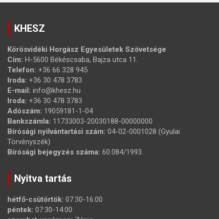
KHESZ
Körösvidéki Horgász Egyesületek Szövetsége
Cím:
H-5600 Békéscsaba, Bajza utca 11.
Telefon:
+36 66 328 945
Iroda:
+36 30 478 3783
E-mail:
info@khesz.hu
Iroda:
+36 30 478 3783
Adószám:
19059181-1-04
Bankszámla:
11733003-20030188-00000000
Bírósági nyilvántartási szám:
04-02-0001028 (Gyulai
Törvényszék)
Bírósági bejegyzés száma:
60.084/1993.
Nyitva tartás
hétfő-csütörtök:
07:30-16:00
péntek:
07:30-14:00