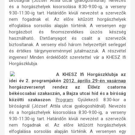
bíróságnál (József Attila utcai gyalogoshídnál). Nevezés
és a horgászhelyek kisorsolása 8:30-9:00-ig, a verseny
9:30-11:30-ig tart. Határidőn kívüli nevezést a szervezők
nem fogadnak el. Az előre kitűzött horgászhelyek
elfoglalása sorsolás alapján történik. A versenyen egy
horgászbot és finomszerelékes úszós készség
használható. Etetőanyagot és csalit a szervezők
biztosítanak. A verseny első három helyezettjét serleggel
és értékes tárgynyereménnyel jutalmazzuk. A részvétel
ingyenes! Minden érdeklődőt szeretettel vár a KHESZ Ifi
Horgászklubja.
A KHESZ Ifi Horgászklubja az
idei év 2. programjakén
2012. április 29-én vasárnap
horgászversenyt rendez az Élővíz csatorna
békéscsabai szakaszán, a Bajza utcai híd és a bíróság
közötti szakaszon
.
Program
: Gyülekező: 8:30-kor a
bíróságnál (József Attila utcai gyalogoshídnál). Nevezés
és a horgászhelyek kisorsolása 8:30-9:00-ig, a verseny
9:30-11:30-ig tart. Határidőn kívüli nevezést a szervezők
nem fogadnak el. Az előre kitűzött horgászhelyek
elfoglalása sorsolás alapján történik. A versenyen egy