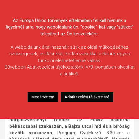
Skip
Körösvidéki Horgász
to
content
Az Európa Uniós törvények értelmében fel kell hívnunk a
Egyesületek Szövetsége
figyelmét arra, hogy weboldalunk ún. "cookie"-kat vagy "sütiket"
telepíthet az Ön készülékére.
A weboldalunk által használt sütik az oldal működéséhez
szükségesek, letiltásukkal, korlátozásukkal oldalunk egyes
funkciói elérhetetlenné válnak.
HÍREK
Bővebben Adatkezelési tájékoztatónk IV/8. pontjában olvashat
a sütikről.
Hétvégi programajánló gyermek-
és ifihorgászoknak
2012.04.26.
morneo.it
Megértettem
Adatkezelési tájékoztató
A KHESZ Ifi Horgászklubja az
idei év 2. programjakén
2012. április 29-én vasárnap
horgászversenyt rendez az Élővíz csatorna
békéscsabai szakaszán, a Bajza utcai híd és a bíróság
közötti szakaszon
.
Program
: Gyülekező: 8:30-kor a