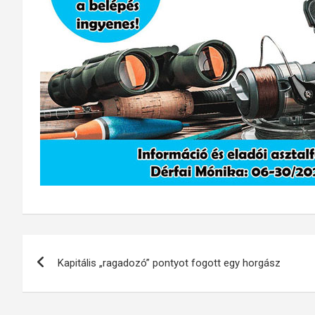
Bejegyzés
Kapitális „ragadozó” pontyot fogott egy horgász
navigáció