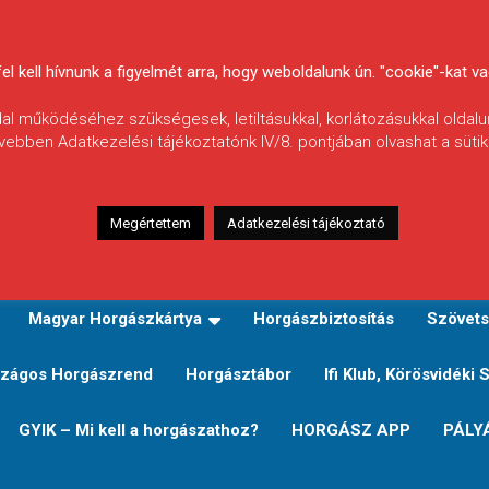
 kell hívnunk a figyelmét arra, hogy weboldalunk ún. "cookie"-kat vag
ldal működéséhez szükségesek, letiltásukkal, korlátozásukkal oldalu
vebben Adatkezelési tájékoztatónk IV/8. pontjában olvashat a sütikr
Megértettem
Adatkezelési tájékoztató
zeink
TERÜLETI JEGY TÍPUSOK ÉS ÁRAIK
Verseny
Magyar Horgászkártya
Horgászbiztosítás
Szövets
zágos Horgászrend
Horgásztábor
Ifi Klub, Körösvidéki 
GYIK – Mi kell a horgászathoz?
HORGÁSZ APP
PÁLY