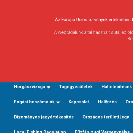
Skip
to
Körösvidéki Horgász
content
Az Európa Uniós törvények értelmében fel
Egyesületek
A weboldalunk által használt sütik az o
Bő
Szövetsége
E-TERÜLETI JEGY VÁLTÁS
Kezdőoldal
Horgászvi
Horgászvizsga
Tagegyesületek
Haltelepítések
Fogási beszámolók
Kapcsolat
Halőrzés
Ors
Bizományos jegyértékesítés
Országos területi jegy
Local Fishing Regulation
Fűzfás-zugi Versenypálya