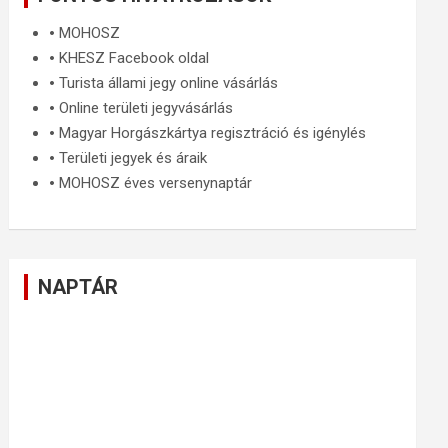
🞄
MOHOSZ
🞄
KHESZ Facebook oldal
🞄
Turista állami jegy online vásárlás
🞄
Online területi jegyvásárlás
🞄
Magyar Horgászkártya regisztráció és igénylés
🞄
Területi jegyek és áraik
🞄
MOHOSZ éves versenynaptár
NAPTÁR