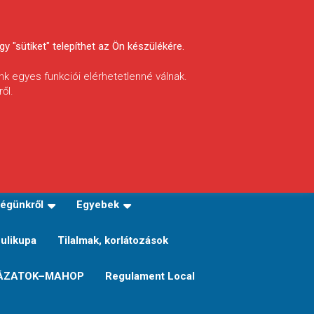
y "sütiket" telepíthet az Ön készülékére.
nk egyes funkciói elérhetetlenné válnak.
ől.
INFÓ
Helyi horgászrend
égünkről
Egyebek
Sulikupa
Tilalmak, korlátozások
ÁZATOK–MAHOP
Regulament Local