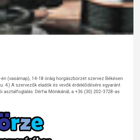
-én (vasárnap), 14-18 óráig horgászbörzét szervez Békésen
u. 4.) A szervezők eladók és vevők érdeklődésére egyaránt
 asztalfoglalás: Dérfai Mónikánál, a +36 (30) 202-3728-as