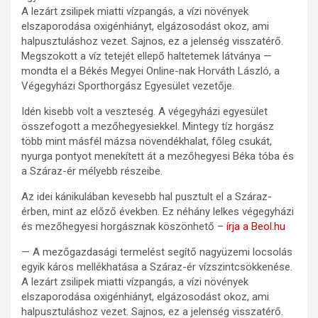
A lezárt zsilipek miatti vízpangás, a vízi növények
elszaporodása oxigénhiányt, elgázosodást okoz, ami
halpusztuláshoz vezet. Sajnos, ez a jelenség visszatérő.
Megszokott a víz tetejét ellepő haltetemek látványa —
mondta el a Békés Megyei Online-nak Horváth László, a
Végegyházi Sporthorgász Egyesület vezetője.
Idén kisebb volt a veszteség. A végegyházi egyesület
összefogott a mezőhegyesiekkel. Mintegy tíz horgász
több mint másfél mázsa növendékhalat, főleg csukát,
nyurga pontyot menekített át a mezőhegyesi Béka tóba és
a Száraz-ér mélyebb részeibe.
Az idei kánikulában kevesebb hal pusztult el a Száraz-
érben, mint az előző években. Ez néhány lelkes végegyházi
és mezőhegyesi horgásznak köszönhető –
írja a Beol.hu
— A mezőgazdasági termelést segítő nagyüzemi locsolás
egyik káros mellékhatása a Száraz-ér vízszintcsökkenése.
A lezárt zsilipek miatti vízpangás, a vízi növények
elszaporodása oxigénhiányt, elgázosodást okoz, ami
halpusztuláshoz vezet. Sajnos, ez a jelenség visszatérő.