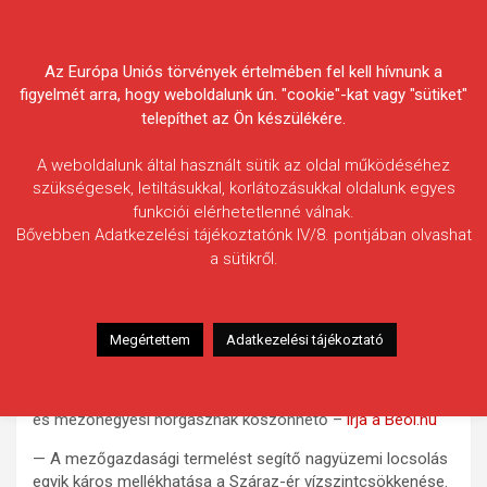
Skip
Körösvidéki Horgász
to
content
Az Európa Uniós törvények értelmében fel kell hívnunk a
Egyesületek Szövetsége
figyelmét arra, hogy weboldalunk ún. "cookie"-kat vagy "sütiket"
telepíthet az Ön készülékére.
A weboldalunk által használt sütik az oldal működéséhez
szükségesek, letiltásukkal, korlátozásukkal oldalunk egyes
funkciói elérhetetlenné válnak.
HÍREK
Bővebben Adatkezelési tájékoztatónk IV/8. pontjában olvashat
a sütikről.
Horgászok mentik a Száraz-ér
halait
2011.07.26.
morneo.it
Megértettem
Adatkezelési tájékoztató
Az idei kánikulában kevesebb hal pusztult el a Száraz-
érben, mint az előző években. Ez néhány lelkes végegyházi
és mezőhegyesi horgásznak köszönhető –
írja a Beol.hu
— A mezőgazdasági termelést segítő nagyüzemi locsolás
egyik káros mellékhatása a Száraz-ér vízszintcsökkenése.