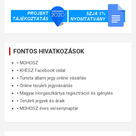
FONTOS HIVATKOZÁSOK
🞄
MOHOSZ
🞄
KHESZ Facebook oldal
🞄
Turista állami jegy online vásárlás
🞄
Online területi jegyvásárlás
🞄
Magyar Horgászkártya regisztráció és igénylés
🞄
Területi jegyek és áraik
🞄
MOHOSZ éves versenynaptár