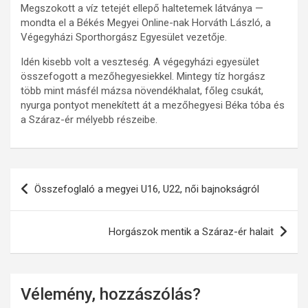
Megszokott a víz tetejét ellepő haltetemek látványa —
mondta el a Békés Megyei Online-nak Horváth László, a
Végegyházi Sporthorgász Egyesület vezetője.
Idén kisebb volt a veszteség. A végegyházi egyesület
összefogott a mezőhegyesiekkel. Mintegy tíz horgász
több mint másfél mázsa növendékhalat, főleg csukát,
nyurga pontyot menekített át a mezőhegyesi Béka tóba és
a Száraz-ér mélyebb részeibe.
Bejegyzés
Összefoglaló a megyei U16, U22, női bajnokságról
navigáció
Horgászok mentik a Száraz-ér halait
Vélemény, hozzászólás?