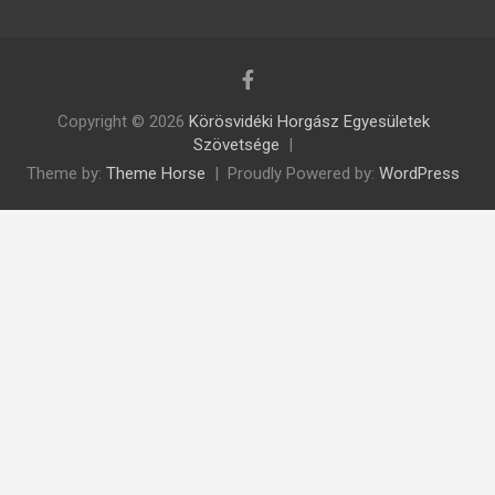
Copyright © 2026
Körösvidéki Horgász Egyesületek
Szövetsége
Theme by:
Theme Horse
Proudly Powered by:
WordPress