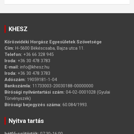
KHESZ
Körösvidéki Horgász Egyesületek Szövetsége
Cím:
H-5600 Békéscsaba, Bajza utca 11.
Telefon:
+36 66 328 945
Iroda:
+36 30 478 3783
E-mail:
info@khesz.hu
Iroda:
+36 30 478 3783
Adószám:
19059181-1-04
Bankszámla:
11733003-20030188-00000000
Bírósági nyilvántartási szám:
04-02-0001028 (Gyulai
Törvényszék)
Bírósági bejegyzés száma:
60.084/1993.
Nyitva tartás
hétfő-csütörtök:
07:30-16:00