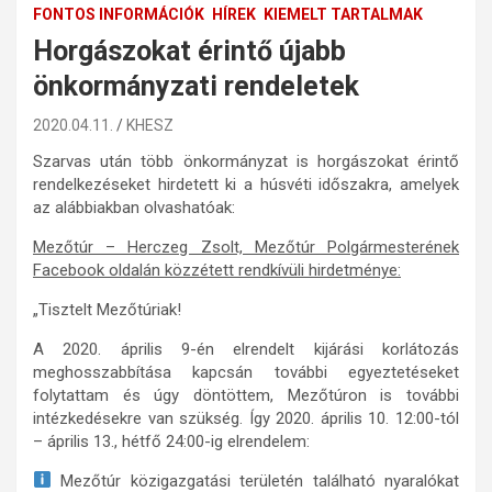
FONTOS INFORMÁCIÓK
HÍREK
KIEMELT TARTALMAK
Horgászokat érintő újabb
önkormányzati rendeletek
2020.04.11.
KHESZ
Szarvas után több önkormányzat is horgászokat érintő
rendelkezéseket hirdetett ki a húsvéti időszakra, amelyek
az alábbiakban olvashatóak:
Mezőtúr – Herczeg Zsolt, Mezőtúr Polgármesterének
Facebook oldalán közzétett rendkívüli hirdetménye:
„Tisztelt Mezőtúriak!
A 2020. április 9-én elrendelt kijárási korlátozás
meghosszabbítása kapcsán további egyeztetéseket
folytattam és úgy döntöttem, Mezőtúron is további
intézkedésekre van szükség. Így 2020. április 10. 12:00-tól
– április 13., hétfő 24:00-ig elrendelem:
Mezőtúr közigazgatási területén található nyaralókat