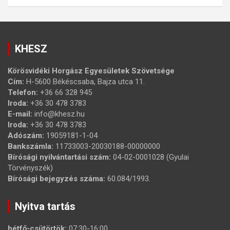
KHESZ
Körösvidéki Horgász Egyesületek Szövetsége
Cím:
H-5600 Békéscsaba, Bajza utca 11.
Telefon:
+36 66 328 945
Iroda:
+36 30 478 3783
E-mail:
info@khesz.hu
Iroda:
+36 30 478 3783
Adószám:
19059181-1-04
Bankszámla:
11733003-20030188-00000000
Bírósági nyilvántartási szám:
04-02-0001028 (Gyulai
Törvényszék)
Bírósági bejegyzés száma:
60.084/1993.
Nyitva tartás
hétfő-csütörtök:
07:30-16:00