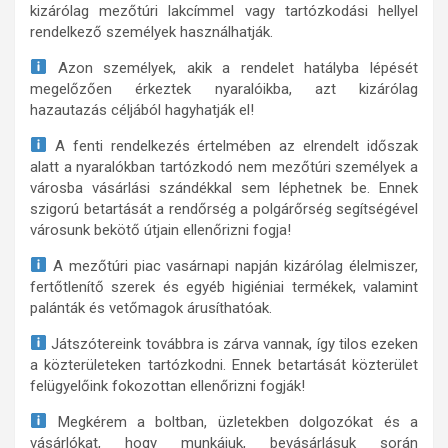
kizárólag mezőtúri lakcímmel vagy tartózkodási hellyel
rendelkező személyek használhatják.
Azon személyek, akik a rendelet hatályba lépését
megelőzően érkeztek nyaralóikba, azt kizárólag
hazautazás céljából hagyhatják el!
A fenti rendelkezés értelmében az elrendelt időszak
alatt a nyaralókban tartózkodó nem mezőtúri személyek a
városba vásárlási szándékkal sem léphetnek be. Ennek
szigorú betartását a rendőrség a polgárőrség segítségével
városunk bekötő útjain ellenőrizni fogja!
A mezőtúri piac vasárnapi napján kizárólag élelmiszer,
fertőtlenítő szerek és egyéb higiéniai termékek, valamint
palánták és vetőmagok árusíthatóak.
Játszótereink továbbra is zárva vannak, így tilos ezeken
a közterületeken tartózkodni. Ennek betartását közterület
felügyelőink fokozottan ellenőrizni fogják!
Megkérem a boltban, üzletekben dolgozókat és a
vásárlókat, hogy munkájuk, bevásárlásuk során