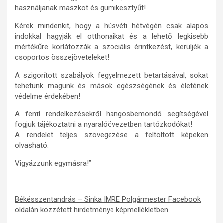
használjanak maszkot és gumikesztyűt!
Kérek mindenkit, hogy a húsvéti hétvégén csak alapos
indokkal hagyják el otthonaikat és a lehető legkisebb
mértékűre korlátozzák a szociális érintkezést, kerüljék a
csoportos összejöveteleket!
A szigorított szabályok fegyelmezett betartásával, sokat
tehetünk magunk és mások egészségének és életének
védelme érdekében!
A fenti rendelkezésekről hangosbemondó segítségével
fogjuk tájékoztatni a nyaralóövezetben tartózkodókat!
A rendelet teljes szövegezése a feltöltött képeken
olvasható.
Vigyázzunk egymásra!”
Békésszentandrás – Sinka IMRE Polgármester Facebook
oldalán közzétett hirdetménye képmellékletben.