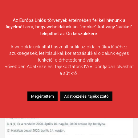
Skip
Körösvidéki Horgász
to
content
Az Európa Uniós törvények értelmében fel kell hívnunk a
Egyesületek Szövetsége
figyelmét arra, hogy weboldalunk ún. "cookie"-kat vagy "sütiket"
telepíthet az Ön készülékére.
A weboldalunk által használt sütik az oldal működéséhez
szükségesek, letiltásukkal, korlátozásukkal oldalunk egyes
funkciói elérhetetlenné válnak.
Bővebben Adatkezelési tájékoztatónk IV/8. pontjában olvashat
a sütikről.
Megértettem
Adatkezelési tájékoztató