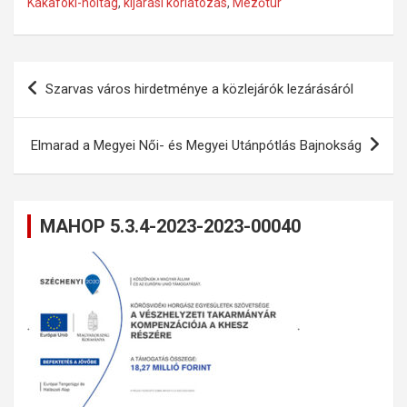
Kákafoki-holtág
,
kijárási korlátozás
,
Mezőtúr
Bejegyzés
Szarvas város hirdetménye a közlejárók lezárásáról
navigáció
Elmarad a Megyei Női- és Megyei Utánpótlás Bajnokság
MAHOP 5.3.4-2023-2023-00040