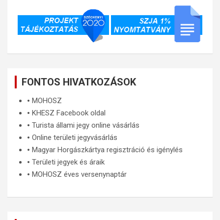
FONTOS HIVATKOZÁSOK
🞄
MOHOSZ
🞄
KHESZ Facebook oldal
🞄
Turista állami jegy online vásárlás
🞄
Online területi jegyvásárlás
🞄
Magyar Horgászkártya regisztráció és igénylés
🞄
Területi jegyek és áraik
🞄
MOHOSZ éves versenynaptár