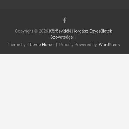
Copyright © 2026
Körösvidéki Horgász Egyesületek
Szövetsége
Theme by:
Theme Horse
Proudly Powered by:
WordPress