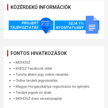
KÖZÉRDEKŰ INFORMÁCIÓK
FONTOS HIVATKOZÁSOK
🞄
MOHOSZ
🞄
KHESZ Facebook oldal
🞄
Turista állami jegy online vásárlás
🞄
Online területi jegyvásárlás
🞄
Magyar Horgászkártya regisztráció és igénylés
🞄
Területi jegyek és áraik
🞄
MOHOSZ éves versenynaptár