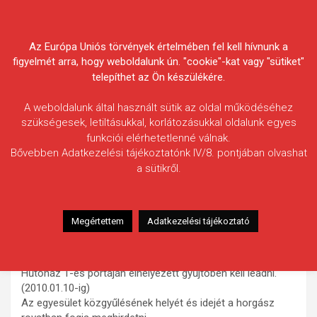
Skip
Körösvidéki Horgász
to
content
Az Európa Uniós törvények értelmében fel kell hívnunk a
Egyesületek Szövetsége
figyelmét arra, hogy weboldalunk ún. "cookie"-kat vagy "sütiket"
telepíthet az Ön készülékére.
A weboldalunk által használt sütik az oldal működéséhez
szükségesek, letiltásukkal, korlátozásukkal oldalunk egyes
funkciói elérhetetlenné válnak.
HÍREK
Bővebben Adatkezelési tájékoztatónk IV/8. pontjában olvashat
a sütikről.
Hűtőházi SHE Vezetőségének
közleménye
2010.02.21.
morneo.it
Megértettem
Adatkezelési tájékoztató
A Hűtőházi Sporthorgász Egyesület Vezetősége ezúton
értesíti a tagjait, hogy a fogási naplókat továbbra is a
Hűtőház 1-es portáján elhelyezett gyűjtőben kell leadni.
(2010.01.10-ig)
Az egyesület közgyűlésének helyét és idejét a horgász