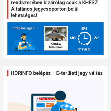
rendszerében kizárólag csak a KHESZ
Általános jegycsoporton belül
lehetséges!
HORINFO belépés – E-területi jegy váltás