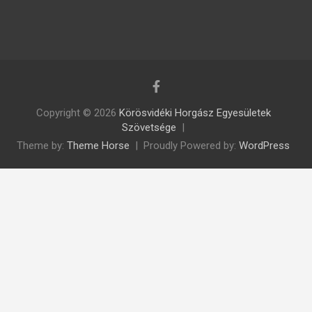
Copyright © 2026
Körösvidéki Horgász Egyesületek
Szövetsége
Theme by:
Theme Horse
Proudly Powered by:
WordPress