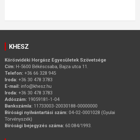
KHESZ
Körösvidéki Horgász Egyesületek Szövetsége
Cím:
H-5600 Békéscsaba, Bajza utca 11.
Telefon:
+36 66 328 945
Iroda:
+36 30 478 3783
E-mail:
info@khesz.hu
Iroda:
+36 30 478 3783
Adószám:
19059181-1-04
Bankszámla:
11733003-20030188-00000000
Bírósági nyilvántartási szám:
04-02-0001028 (Gyulai
Törvényszék)
Bírósági bejegyzés száma:
60.084/1993.