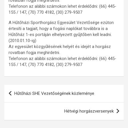
rovatban fogja meghirdetni.
Telefonon az alábbi számokon lehet érdeklődni: (66) 445-
155 / 147, (70) 770 4182, (30) 279-9507
A Hűtőházi Sporthorgász Egyesület Vezetősége ezúton
értesíti a tagjait, hogy a fogási naplókat továbbra is a
Hűtőház 1-es portáján elhelyezett gyűjtőben kell leadni.
(2010.01.10-ig)
Az egyesület közgyűlésének helyét és idejét a horgász
rovatban fogja meghirdetni.
Telefonon az alábbi számokon lehet érdeklődni: (66) 445-
155 / 147, (70) 770 4182, (30) 279-9507
Bejegyzés
Hűtőházi SHE Vezetőségének közleménye
navigáció
Hétvégi horgászversenyek